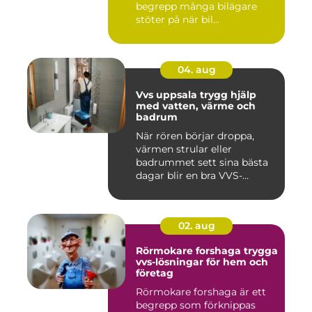
begrepp många bilägare
stöter på när bil...
04. aug
Vvs uppsala trygg hjälp
med vatten, värme och
badrum
När rören börjar droppa,
värmen strular eller
badrummet sett sina bästa
dagar blir en bra VVS-
partne...
02. aug
Rörmokare forshaga trygga
vvs-lösningar för hem och
företag
Rörmokare forshaga är ett
begrepp som förknippas