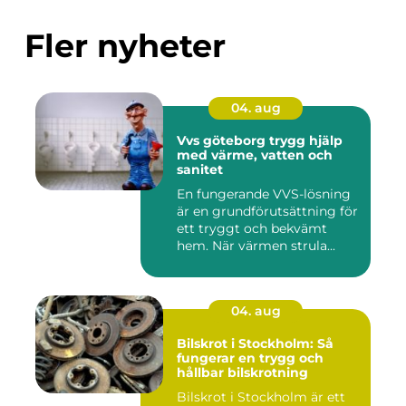
Fler nyheter
04. aug
Vvs göteborg trygg hjälp
med värme, vatten och
sanitet
En fungerande VVS-lösning
är en grundförutsättning för
ett tryggt och bekvämt
hem. När värmen strula...
04. aug
Bilskrot i Stockholm: Så
fungerar en trygg och
hållbar bilskrotning
Bilskrot i Stockholm är ett