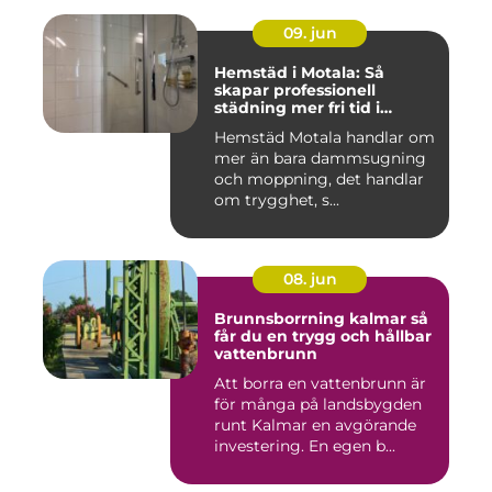
09. jun
Hemstäd i Motala: Så
skapar professionell
städning mer fri tid i
vardagen
Hemstäd Motala handlar om
mer än bara dammsugning
och moppning, det handlar
om trygghet, s...
08. jun
Brunnsborrning kalmar så
får du en trygg och hållbar
vattenbrunn
Att borra en vattenbrunn är
för många på landsbygden
runt Kalmar en avgörande
investering. En egen b...