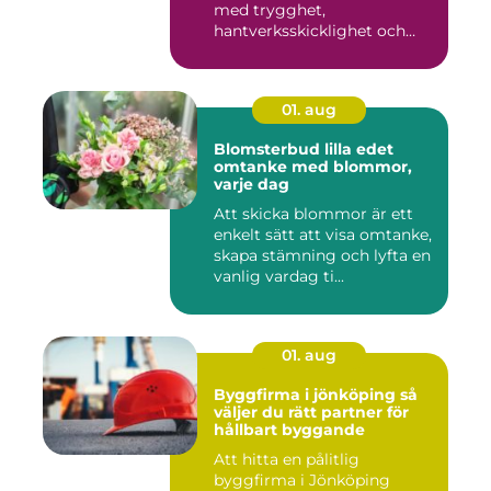
med trygghet,
hantverksskicklighet och
snabba insat...
01. aug
Blomsterbud lilla edet
omtanke med blommor,
varje dag
Att skicka blommor är ett
enkelt sätt att visa omtanke,
skapa stämning och lyfta en
vanlig vardag ti...
01. aug
Byggfirma i jönköping så
väljer du rätt partner för
hållbart byggande
Att hitta en pålitlig
byggfirma i Jönköping