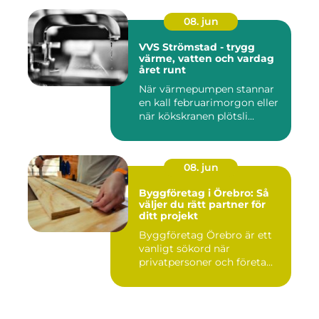
08. jun
VVS Strömstad - trygg
värme, vatten och vardag
året runt
När värmepumpen stannar
en kall februarimorgon eller
när kökskranen plötsli...
08. jun
Byggföretag i Örebro: Så
väljer du rätt partner för
ditt projekt
Byggföretag Örebro är ett
vanligt sökord när
privatpersoner och företa...