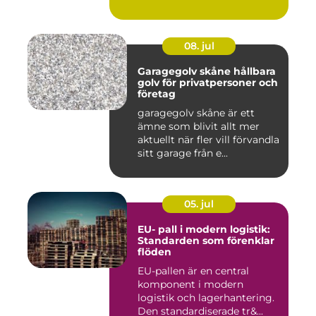
08. jul
Garagegolv skåne hållbara
golv för privatpersoner och
företag
garagegolv skåne är ett
ämne som blivit allt mer
aktuellt när fler vill förvandla
sitt garage från e...
05. jul
EU- pall i modern logistik:
Standarden som förenklar
flöden
EU-pallen är en central
komponent i modern
logistik och lagerhantering.
Den standardiserade tr&...