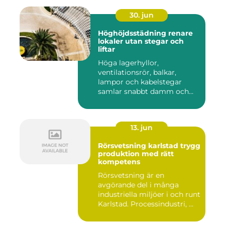
30. jun
Höghöjdsstädning renare
lokaler utan stegar och
liftar
Höga lagerhyllor,
ventilationsrör, balkar,
lampor och kabelstegar
samlar snabbt damm och
smuts. Ändå...
13. jun
Rörsvetsning karlstad trygg
produktion med rätt
kompetens
Rörsvetsning är en
avgörande del i många
industriella miljöer i och runt
Karlstad. Processindustri, ...