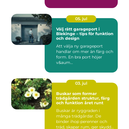
05. jul
Välj rätt garageport i
Blekinge – tips för funktion
och design
Att välja ny garageport
handlar om mer än färg och
form. En bra port höjer
v&aum...
03. jul
Buskar som formar
trädgården struktur, färg
och funktion året runt
Buskar är ryggraden i
många trädgårdar. De
binder ihop perenner och
träd, skapar rum, ger skydd