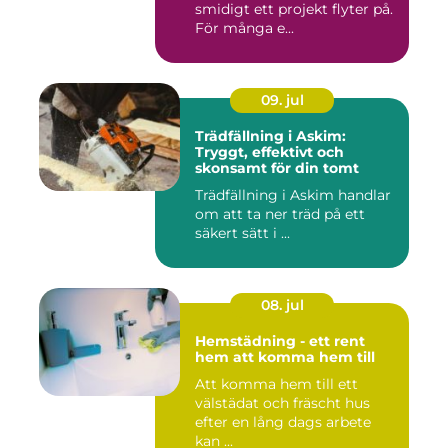
smidigt ett projekt flyter på.
För många e...
09. jul
Trädfällning i Askim:
Tryggt, effektivt och
skonsamt för din tomt
Trädfällning i Askim handlar
om att ta ner träd på ett
säkert sätt i ...
08. jul
Hemstädning - ett rent
hem att komma hem till
Att komma hem till ett
välstädat och fräscht hus
efter en lång dags arbete
kan ...