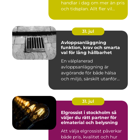
handlar i dag om mer än pris
och tidsplan. Allt fler vil...
31. jul
Avloppsanläggning
funktion, krav och smarta
val för lång hållbarhet
En välplanerad
avloppsanläggning är
avgörande för både hälsa
och miljö, särskilt utanför
tätorter dä...
31. jul
Elgrossist i stockholm så
väljer du rätt partner för
elmaterial och belysning
Att välja elgrossist påverkar
både pris, kvalitet och hur