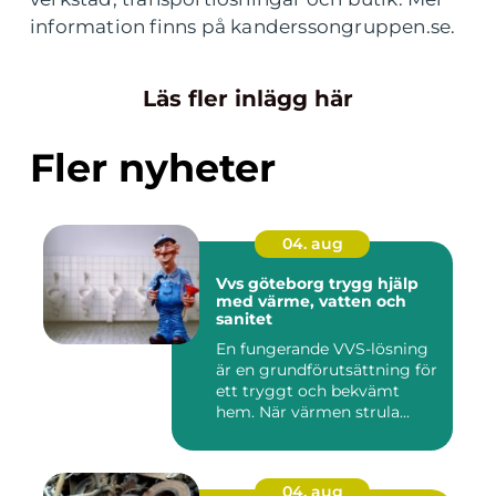
information finns på kanderssongruppen.se.
Läs fler inlägg här
Fler nyheter
04. aug
Vvs göteborg trygg hjälp
med värme, vatten och
sanitet
En fungerande VVS-lösning
är en grundförutsättning för
ett tryggt och bekvämt
hem. När värmen strula...
04. aug