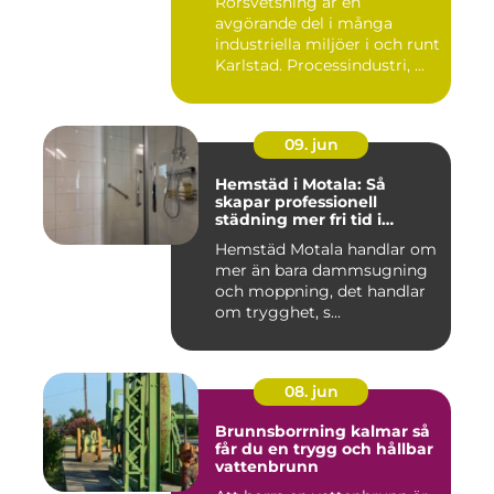
Rörsvetsning är en
avgörande del i många
industriella miljöer i och runt
Karlstad. Processindustri, ...
09. jun
Hemstäd i Motala: Så
skapar professionell
städning mer fri tid i
vardagen
Hemstäd Motala handlar om
mer än bara dammsugning
och moppning, det handlar
om trygghet, s...
08. jun
Brunnsborrning kalmar så
får du en trygg och hållbar
vattenbrunn