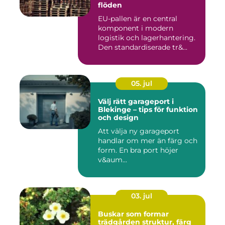
flöden
EU-pallen är en central
komponent i modern
logistik och lagerhantering.
Den standardiserade tr&...
05. jul
Välj rätt garageport i
Blekinge – tips för funktion
och design
Att välja ny garageport
handlar om mer än färg och
form. En bra port höjer
v&aum...
03. jul
Buskar som formar
trädgården struktur, färg