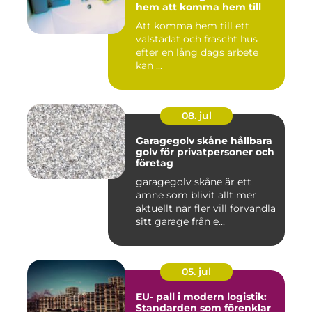
hem att komma hem till
Att komma hem till ett
välstädat och fräscht hus
efter en lång dags arbete
kan ...
08. jul
Garagegolv skåne hållbara
golv för privatpersoner och
företag
garagegolv skåne är ett
ämne som blivit allt mer
aktuellt när fler vill förvandla
sitt garage från e...
05. jul
EU- pall i modern logistik:
Standarden som förenklar