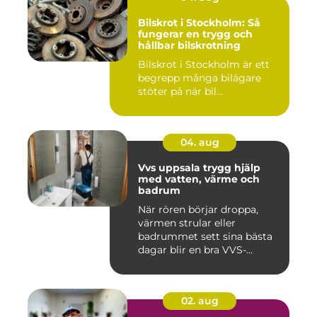
Bilskrot i Stockholm: Så
fungerar en trygg och
hållbar bilskrotning
Bilskrot i Stockholm är ett
begrepp många bilägare
stöter på när bil...
04. aug
Vvs uppsala trygg hjälp
med vatten, värme och
badrum
När rören börjar droppa,
värmen strular eller
badrummet sett sina bästa
dagar blir en bra VVS-
partne...
02. aug