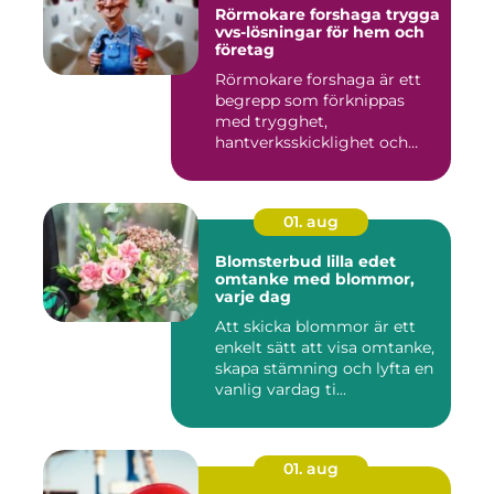
Rörmokare forshaga trygga
vvs-lösningar för hem och
företag
Rörmokare forshaga är ett
begrepp som förknippas
med trygghet,
hantverksskicklighet och
snabba insat...
01. aug
Blomsterbud lilla edet
omtanke med blommor,
varje dag
Att skicka blommor är ett
enkelt sätt att visa omtanke,
skapa stämning och lyfta en
vanlig vardag ti...
01. aug