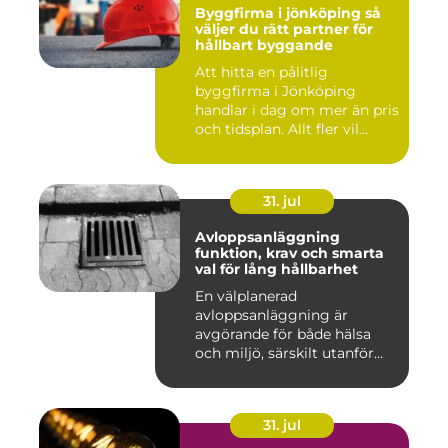
Byggfirma i jönköping så
väljer du rätt partner för
hållbart byggande
Att hitta en pålitlig
byggfirma i Jönköping
handlar i dag om mer än pris
och tidsplan. Allt fler vil...
31. jul
Avloppsanläggning
funktion, krav och smarta
val för lång hållbarhet
En välplanerad
avloppsanläggning är
avgörande för både hälsa
och miljö, särskilt utanför
tätorter dä...
31. jul