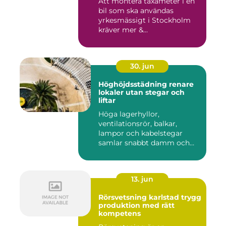
Att montera taxameter i en
bil som ska användas
yrkesmässigt i Stockholm
kräver mer &...
30. jun
Höghöjdsstädning renare
lokaler utan stegar och
liftar
Höga lagerhyllor,
ventilationsrör, balkar,
lampor och kabelstegar
samlar snabbt damm och
smuts. Ändå...
13. jun
Rörsvetsning karlstad trygg
produktion med rätt
kompetens