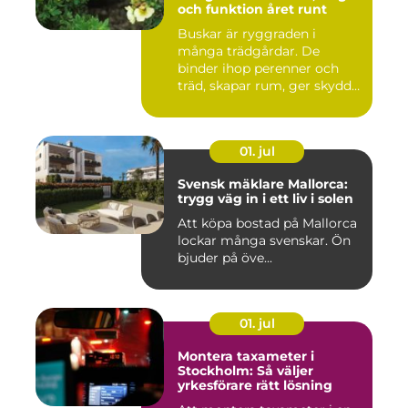
och funktion året runt
Buskar är ryggraden i
många trädgårdar. De
binder ihop perenner och
träd, skapar rum, ger skydd
åt f...
01. jul
Svensk mäklare Mallorca:
trygg väg in i ett liv i solen
Att köpa bostad på Mallorca
lockar många svenskar. Ön
bjuder på öve...
01. jul
Montera taxameter i
Stockholm: Så väljer
yrkesförare rätt lösning