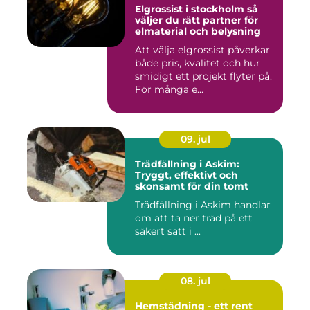
Elgrossist i stockholm så
väljer du rätt partner för
elmaterial och belysning
Att välja elgrossist påverkar
både pris, kvalitet och hur
smidigt ett projekt flyter på.
För många e...
09. jul
Trädfällning i Askim:
Tryggt, effektivt och
skonsamt för din tomt
Trädfällning i Askim handlar
om att ta ner träd på ett
säkert sätt i ...
08. jul
Hemstädning - ett rent