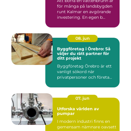
Att borra en vattenbrunn är
för många på landsbygden
runt Kalmar en avgörande
investering. En egen b...
08. jun
Byggföretag i Örebro: Så
väljer du rätt partner för
ditt projekt
Byggföretag Örebro är ett
vanligt sökord när
privatpersoner och företa...
07. jun
Utforska världen av
pumpar
I modern industri finns en
gemensam nämnare oavsett