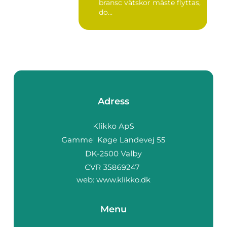
bransc vätskor måste flyttas,
do...
Adress
web:
www.klikko.dk
Menu