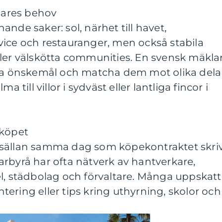
ares behov
nde saker: sol, närhet till havet,
vice och restauranger, men också stabila
ller välskötta communities. En svensk mäkla
ana önskemål och matcha dem mot olika dela
a till villor i sydväst eller lantliga fincor i
 köpet
 sällan samma dag som köpekontraktet skri
rbyrå har ofta nätverk av hantverkare,
l, städbolag och förvaltare. Många uppskatt
ering eller tips kring uthyrning, skolor och