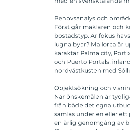
med en svensktalande mä
Behovsanalys och områd
Först går mäklaren och 
bostadstyp. Är fokus havs
lugna byar? Mallorca är up
karaktär Palma city, Por
och Puerto Portals, inlan
nordvästkusten med Sólle
Objektsökning och visni
När önskemålen är tydliga
från både det egna utbu
samlas under en eller ett
en ärlig genomgång av bå