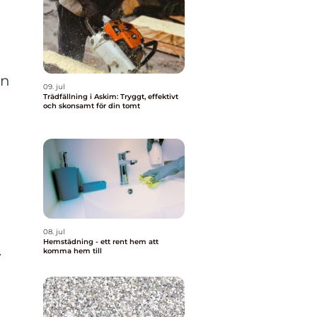
an
09. jul
Trädfällning i Askim: Tryggt, effektivt
och skonsamt för din tomt
h
08. jul
Hemstädning - ett rent hem att
.
komma hem till
a