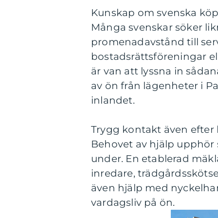
Kunskap om svenska köp
Många svenskar söker likna
promenadavstånd till ser
bostadsrättsföreningar e
är van att lyssna in såd
av ön från lägenheter i Palm
inlandet.
Trygg kontakt även efter
Behovet av hjälp upphör
under. En etablerad mäkla
inredare, trädgårdsskötse
även hjälp med nyckelhant
vardagsliv på ön.