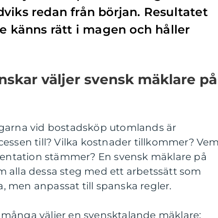
viks redan från början. Resultatet
de känns rätt i magen och håller
nskar väljer svensk mäklare på
ngarna vid bostadsköp utomlands är
cessen till? Vilka kostnader tillkommer? Ve
umentation stämmer? En svensk mäklare på
 alla dessa steg med ett arbetssätt som
 men anpassat till spanska regler.
att många väljer en svensktalande mäklare: