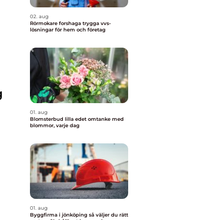
02. aug
Rörmokare forshaga trygga vvs-
lösningar för hem och företag
g
01. aug
Blomsterbud lilla edet omtanke med
blommor, varje dag
01. aug
Byggfirma i jönköping så väljer du rätt