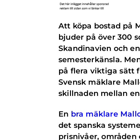
Att köpa bostad på 
bjuder på över 300 so
Skandinavien och en 
semesterkänsla. Men 
på flera viktiga sätt
Svensk mäklare Mall
skillnaden mellan en
En
bra mäklare Mall
det spanska systemet
prisnivåer, områden o