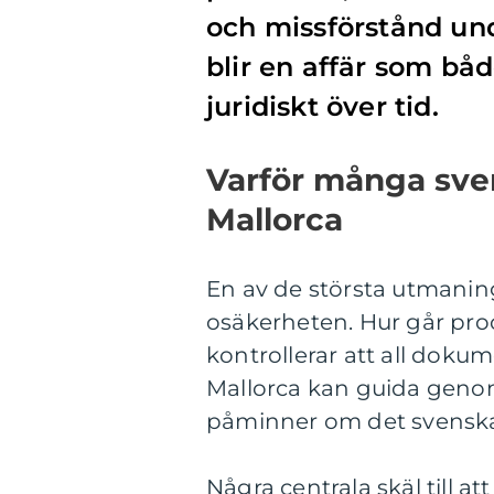
och missförstånd und
blir en affär som bå
juridiskt över tid.
Varför många sve
Mallorca
En av de största utmani
osäkerheten. Hur går pro
kontrollerar att all dok
Mallorca kan guida genom
påminner om det svenska,
Några centrala skäl till 