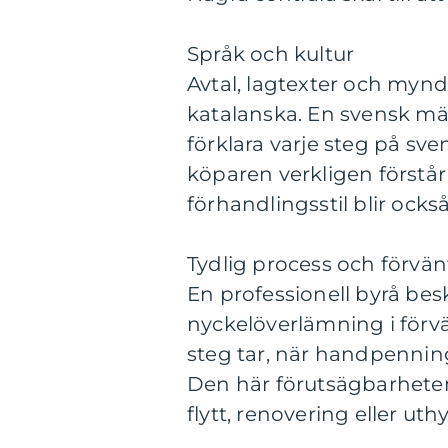
Språk och kultur
Avtal, lagtexter och mynd
katalanska. En svensk mä
förklara varje steg på sven
köparen verkligen förstår 
förhandlingsstil blir ocks
Tydlig process och förvä
En professionell byrå besk
nyckelöverlämning i förvä
steg tar, när handpenning 
Den här förutsägbarheten
flytt, renovering eller uth