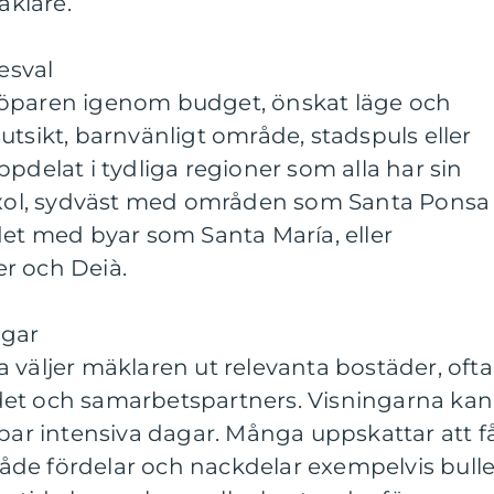
klare.
esval
köparen igenom budget, önskat läge och
utsikt, barnvänligt område, stadspuls eller
pdelat i tydliga regioner som alla har sin
tixol, sydväst med områden som Santa Ponsa
det med byar som Santa María, eller
r och Deià.
ngar
 väljer mäklaren ut relevanta bostäder, ofta
det och samarbetspartners. Visningarna kan
 par intensiva dagar. Många uppskattar att f
de fördelar och nackdelar exempelvis bulle