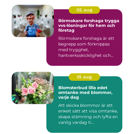
02. aug
Rörmokare forshaga trygga
vvs-lösningar för hem och
företag
Rörmokare forshaga är ett
begrepp som förknippas
med trygghet,
hantverksskicklighet och
snabba insat...
01. aug
Blomsterbud lilla edet
omtanke med blommor,
varje dag
Att skicka blommor är ett
enkelt sätt att visa omtanke,
skapa stämning och lyfta en
vanlig vardag ti...