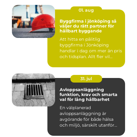
01. aug
Byggfirma i jönköping så
väljer du rätt partner för
hållbart byggande
Att hitta en pålitlig
byggfirma i Jönköping
handlar i dag om mer än pris
och tidsplan. Allt fler vil...
31. jul
Avloppsanläggning
funktion, krav och smarta
val för lång hållbarhet
En välplanerad
avloppsanläggning är
avgörande för både hälsa
och miljö, särskilt utanför
tätorter dä...