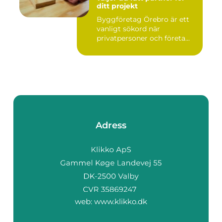
ditt projekt
Byggföretag Örebro är ett
vanligt sökord när
privatpersoner och företa...
Adress
web:
www.klikko.dk