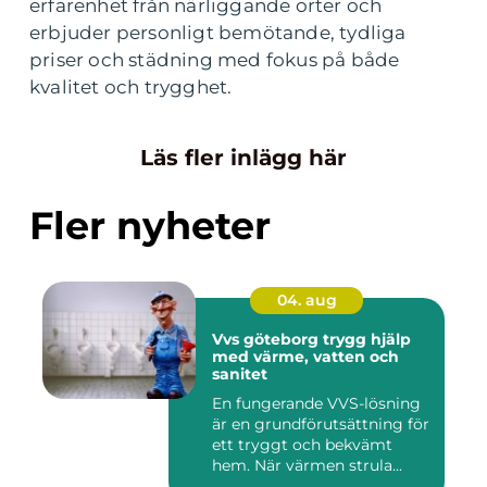
erfarenhet från närliggande orter och
erbjuder personligt bemötande, tydliga
priser och städning med fokus på både
kvalitet och trygghet.
Läs fler inlägg här
Fler nyheter
04. aug
Vvs göteborg trygg hjälp
med värme, vatten och
sanitet
En fungerande VVS-lösning
är en grundförutsättning för
ett tryggt och bekvämt
hem. När värmen strula...