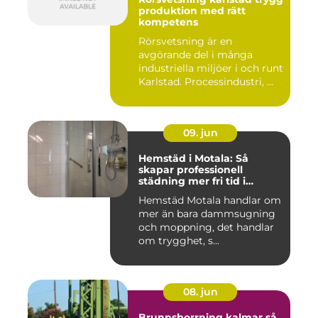
produktion med rätt
kompetens
Rörsvetsning är en
avgörande del i många
industriella miljöer i och runt
Karlstad. Processindustri, ...
09. jun
Hemstäd i Motala: Så
skapar professionell
städning mer fri tid i
vardagen
Hemstäd Motala handlar om
mer än bara dammsugning
och moppning, det handlar
om trygghet, s...
08. jun
Brunnsborrning kalmar så