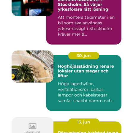
Stockholm: Så väljer
yrkesförare rätt lösning
Att montera taxameter i en
bil som ska användas
yrkesmässigt i Stockholm
kräver mer &...
30. jun
Höghöjdsstädning renare
lokaler utan stegar och
liftar
Höga lagerhyllor,
ventilationsrör, balkar,
lampor och kabelstegar
samlar snabbt damm och
smuts. Ändå...
13. jun
Rörsvetsning karlstad trygg