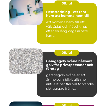
08. jul
Hemstädning - ett rent
hem att komma hem till
Att komma hem till ett
välstädat och fräscht hus
efter en lång dags arbete
kan ...
08. jul
Garagegolv skåne hållbara
golv för privatpersoner och
företag
garagegolv skåne är ett
ämne som blivit allt mer
aktuellt när fler vill förvandla
sitt garage från e...
05. jul