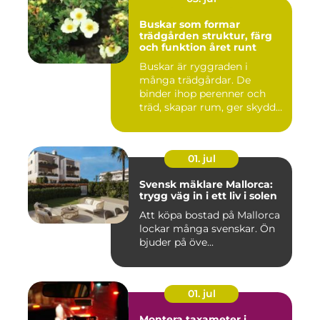
Buskar som formar
trädgården struktur, färg
och funktion året runt
Buskar är ryggraden i
många trädgårdar. De
binder ihop perenner och
träd, skapar rum, ger skydd
åt f...
01. jul
Svensk mäklare Mallorca:
trygg väg in i ett liv i solen
Att köpa bostad på Mallorca
lockar många svenskar. Ön
bjuder på öve...
01. jul
Montera taxameter i