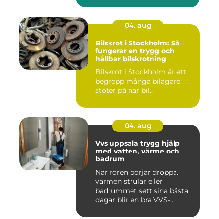
04. aug
Bilskrot i Stockholm: Så
fungerar en trygg och
hållbar bilskrotning
Bilskrot i Stockholm är ett
begrepp många bilägare
stöter på när bil...
04. aug
Vvs uppsala trygg hjälp
med vatten, värme och
badrum
När rören börjar droppa,
värmen strular eller
badrummet sett sina bästa
dagar blir en bra VVS-
partne...