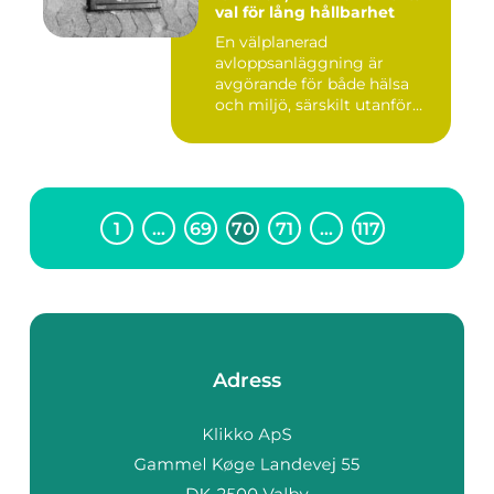
val för lång hållbarhet
En välplanerad
avloppsanläggning är
avgörande för både hälsa
och miljö, särskilt utanför
tätorter dä...
1
…
69
70
71
…
117
Adress