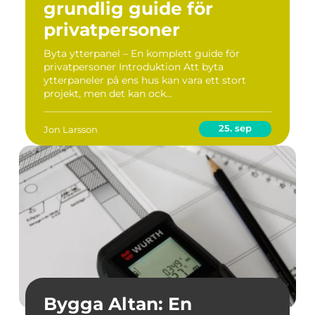
grundlig guide för
privatpersoner
Byta ytterpanel – En komplett guide för
privatpersoner Introduktion Att byta
ytterpaneler på ens hus kan vara ett stort
projekt, men det kan ock...
25. sep
Jon Larsson
Bygga Altan: En