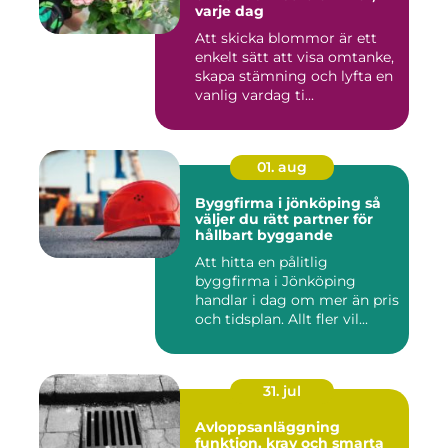
varje dag
Att skicka blommor är ett
enkelt sätt att visa omtanke,
skapa stämning och lyfta en
vanlig vardag ti...
01. aug
Byggfirma i jönköping så
väljer du rätt partner för
hållbart byggande
Att hitta en pålitlig
byggfirma i Jönköping
handlar i dag om mer än pris
och tidsplan. Allt fler vil...
31. jul
Avloppsanläggning
funktion, krav och smarta