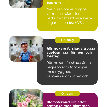
badrum
När rören börjar droppa,
värmen strular eller
badrummet sett sina bästa
dagar blir en bra VVS-
partne...
02. aug
Rörmokare forshaga trygga
vvs-lösningar för hem och
företag
Rörmokare forshaga är ett
begrepp som förknippas
med trygghet,
hantverksskicklighet och
snabba insat...
01. aug
Blomsterbud lilla edet
omtanke med blommor,