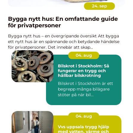
24. sep
Bygga nytt hus: En omfattande guide
för privatpersoner
Bygga nytt hus – en övergripande översikt Att bygga
ett nytt hus är en spännande och betydande händelse
för privatpersoner. Det innebär att skap...
04. aug
Bilskrot i Stockholm: Så
fungerar en trygg och
hållbar bilskrotning
Bilskrot i Stockholm är ett
begrepp många bilägare
stöter på när bil...
04. aug
Vvs uppsala trygg hjälp
med vatten, värme och