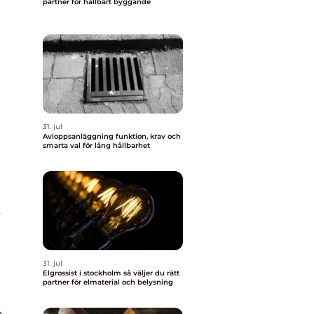
partner för hållbart byggande
31. jul
Avloppsanläggning funktion, krav och
smarta val för lång hållbarhet
t
31. jul
Elgrossist i stockholm så väljer du rätt
partner för elmaterial och belysning