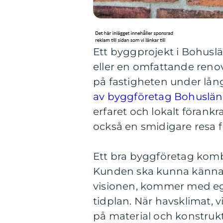
Ett byggprojekt i Bohuslän
eller en omfattande reno
på fastigheten under lång 
av byggföretag Bohuslän
erfaret och lokalt förankra
också en smidigare resa fr
Ett bra byggföretag komb
Kunden ska kunna känna f
visionen, kommer med egn
tidplan. När havsklimat, v
på material och konstrukt