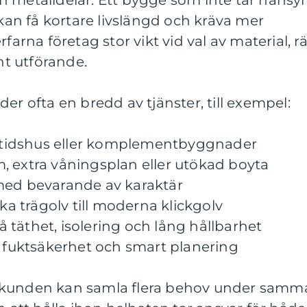
h metalldelar. Ett bygge som inte tar hänsy
 kan få kortare livslängd och kräva mer
farna företag stor vikt vid val av material, rä
t utförande.
er ofta en bredd av tjänster, till exempel:
fritidshus eller komplementbyggnader
, extra våningsplan eller utökad boyta
med bevarande av karaktär
rka trägolv till moderna klickgolv
täthet, isolering och lång hållbarhet
uktsäkerhet och smart planering
 kunden kan samla flera behov under samm