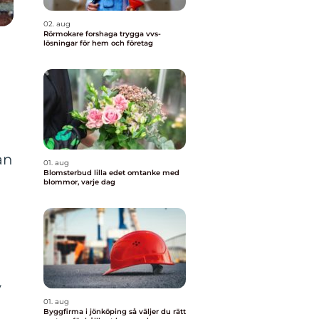
02. aug
Rörmokare forshaga trygga vvs-
lösningar för hem och företag
an
01. aug
Blomsterbud lilla edet omtanke med
blommor, varje dag
v
01. aug
Byggfirma i jönköping så väljer du rätt