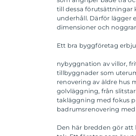
som angriper både trä oc
till dessa förutsättningar
underhåll. Därför lägger er
dimensioner och noggran
Ett bra byggföretag erbjud
nybyggnation av villor, 
tillbyggnader som uterum
renovering av äldre hus 
golvläggning, från slitsta
takläggning med fokus på 
badrumsrenovering med f
Den här bredden gör att