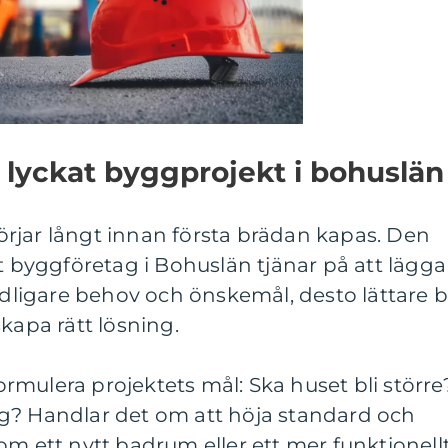
t lyckat byggprojekt i bohuslän
rjar långt innan första brädan kapas. Den
tt byggföretag i Bohuslän tjänar på att lägga
ydligare behov och önskemål, desto lättare bl
kapa rätt lösning.
formulera projektets mål: Ska huset bli större
g? Handlar det om att höja standard och
om ett nytt badrum eller ett mer funktionell