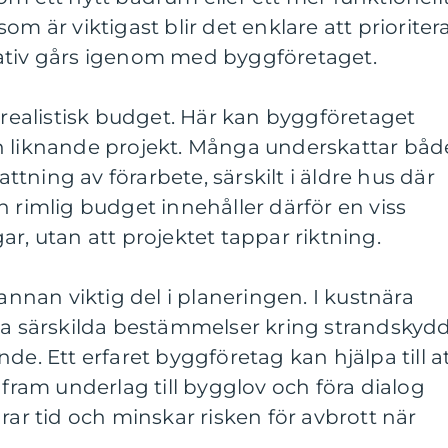
om är viktigast blir det enklare att prioriter
ativ gårs igenom med byggföretaget.
n realistisk budget. Här kan byggföretaget
n liknande projekt. Många underskattar båd
tning av förarbete, särskilt i äldre hus där
n rimlig budget innehåller därför en viss
r, utan att projektet tappar riktning.
 annan viktig del i planeringen. I kustnära
ta särskilda bestämmelser kring strandskydd
de. Ett erfaret byggföretag kan hjälpa till a
 fram underlag till bygglov och föra dialog
 tid och minskar risken för avbrott när