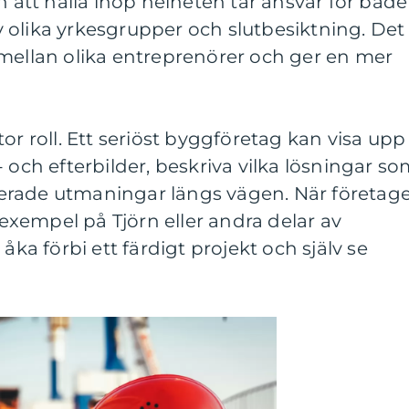
n att hålla ihop helheten tar ansvar för både
 olika yrkesgrupper och slutbesiktning. Det
 mellan olika entreprenörer och ger en mer
or roll. Ett seriöst byggföretag kan visa upp
 och efterbilder, beskriva vilka lösningar s
erade utmaningar längs vägen. När företag
l exempel på Tjörn eller andra delar av
åka förbi ett färdigt projekt och själv se