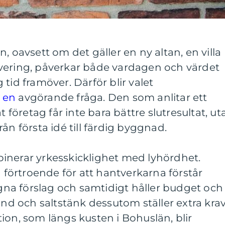
, oavsett om det gäller en ny altan, en villa
vering, påverkar både vardagen och värdet
tid framöver. Därför blir valet
 en
avgörande fråga. Den som anlitar ett
t företag får inte bara bättre slutresultat, ut
ån första idé till färdig byggnad.
inerar yrkesskicklighet med lyhördhet.
örtroende för att hantverkarna förstår
a förslag och samtidigt håller budget och
ind och saltstänk dessutom ställer extra kra
ion, som längs kusten i Bohuslän, blir