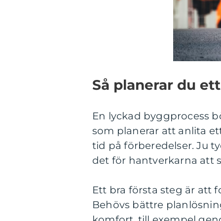
Så planerar du et
En lyckad byggprocess bö
som planerar att anlita e
tid på förberedelser. Ju t
det för hantverkarna att s
Ett bra första steg är att 
Behövs bättre planlösnin
komfort, till exempel gen