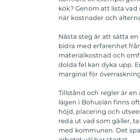
kök? Genom att lista vad s
när kostnader och altern
Nästa steg är att sätta e
bidra med erfarenhet frå
materialkostnad och omfat
dolda fel kan dyka upp. E
marginal för överraskninga
Tillstånd och regler är en
lägen i Bohuslän finns of
höjd, placering och utseen
reda ut vad som gäller, ta
med kommunen. Det sparar
arbetet väl har startat.