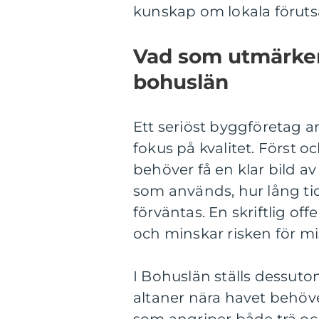
kunskap om lokala förutsät
Vad som utmärker 
bohuslän
Ett seriöst byggföretag a
fokus på kvalitet. Först 
behöver få en klar bild av
som används, hur lång ti
förväntas. En skriftlig of
och minskar risken för mi
I Bohuslän ställs dessut
altaner nära havet behöver