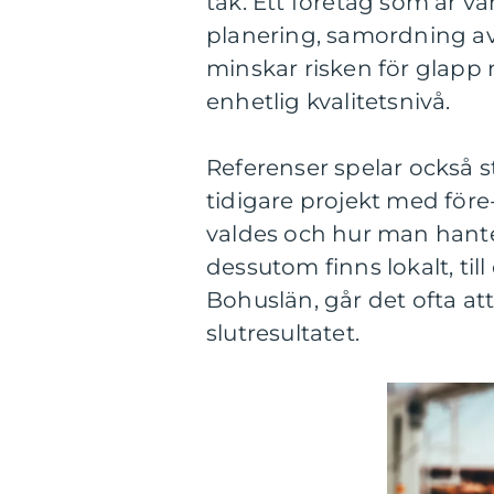
tak. Ett företag som är va
planering, samordning av
minskar risken för glapp
enhetlig kvalitetsnivå.
Referenser spelar också st
tidigare projekt med före-
valdes och hur man hant
dessutom finns lokalt, til
Bohuslän, går det ofta att 
slutresultatet.