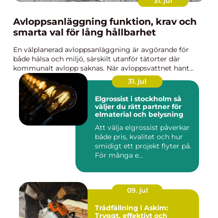
31. jul
Avloppsanläggning funktion, krav och
smarta val för lång hållbarhet
En välplanerad avloppsanläggning är avgörande för
både hälsa och miljö, särskilt utanför tätorter där
kommunalt avlopp saknas. När avloppsvattnet hant...
31. jul
Elgrossist i stockholm så
väljer du rätt partner för
elmaterial och belysning
Att välja elgrossist påverkar
både pris, kvalitet och hur
smidigt ett projekt flyter på.
För många e...
09. jul
Trädfällning i Askim:
Tryggt, effektivt och