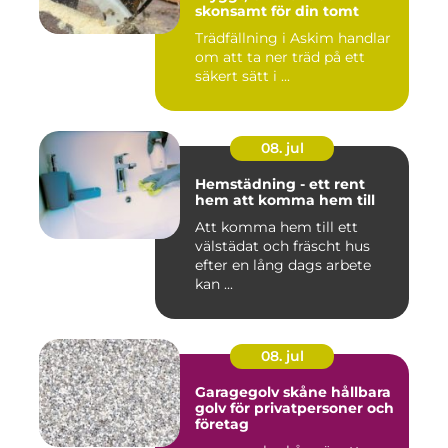
skonsamt för din tomt
Trädfällning i Askim handlar
om att ta ner träd på ett
säkert sätt i ...
08. jul
Hemstädning - ett rent
hem att komma hem till
Att komma hem till ett
välstädat och fräscht hus
efter en lång dags arbete
kan ...
08. jul
Garagegolv skåne hållbara
golv för privatpersoner och
företag