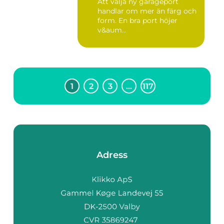
Att välja ny garageport
handlar om mer än färg och
form. En bra port höjer
v&aum...
1
2
3
…
117
Adress