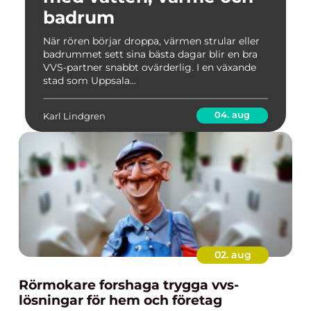
badrum
När rören börjar droppa, värmen strular eller
badrummet sett sina bästa dagar blir en bra
VVS-partner snabbt ovärderlig. I en växande
stad som Uppsala...
04. aug
Karl Lindgren
02. aug
Rörmokare forshaga trygga vvs-
lösningar för hem och företag