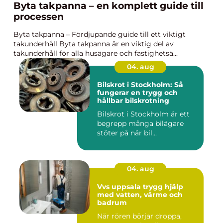
Byta takpanna – en komplett guide till
processen
Byta takpanna – Fördjupande guide till ett viktigt
takunderhåll Byta takpanna är en viktig del av
takunderhåll för alla husägare och fastighetsä...
04. aug
Bilskrot i Stockholm: Så
fungerar en trygg och
hållbar bilskrotning
Bilskrot i Stockholm är ett
begrepp många bilägare
stöter på när bil...
04. aug
Vvs uppsala trygg hjälp
med vatten, värme och
badrum
När rören börjar droppa,