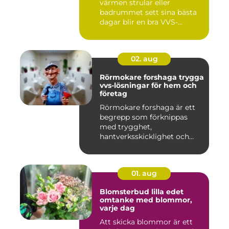
värmen strular eller
badrummet sett sina bästa
dagar blir en bra VVS-
partne...
02. aug
Rörmokare forshaga trygga
vvs-lösningar för hem och
företag
Rörmokare forshaga är ett
begrepp som förknippas
med trygghet,
hantverksskicklighet och
snabba insat...
01. aug
Blomsterbud lilla edet
omtanke med blommor,
varje dag
Att skicka blommor är ett