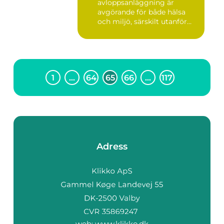
avloppsanläggning är
avgörande för både hälsa
och miljö, särskilt utanför
tätorter dä...
1
…
64
65
66
…
117
Adress
web:
www.klikko.dk