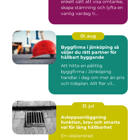
enkelt sätt att visa omtanke,
skapa stämning och lyfta en
vanlig vardag ti...
01. aug
Byggfirma i jönköping så
väljer du rätt partner för
hållbart byggande
Att hitta en pålitlig
byggfirma i Jönköping
handlar i dag om mer än pris
och tidsplan. Allt fler vil...
31. jul
Avloppsanläggning
funktion, krav och smarta
val för lång hållbarhet
En välplanerad