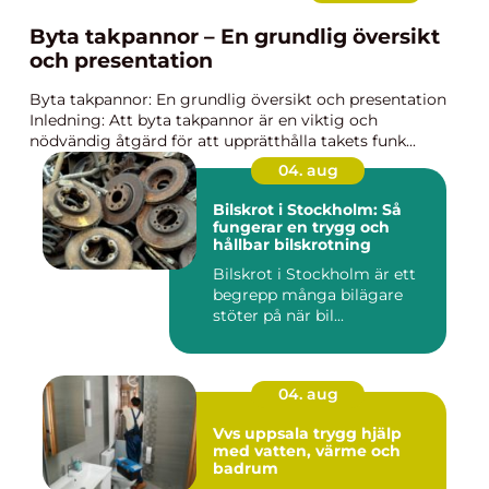
Byta takpannor – En grundlig översikt
och presentation
Byta takpannor: En grundlig översikt och presentation
Inledning: Att byta takpannor är en viktig och
nödvändig åtgärd för att upprätthålla takets funk...
04. aug
Bilskrot i Stockholm: Så
fungerar en trygg och
hållbar bilskrotning
Bilskrot i Stockholm är ett
begrepp många bilägare
stöter på när bil...
04. aug
Vvs uppsala trygg hjälp
med vatten, värme och
badrum