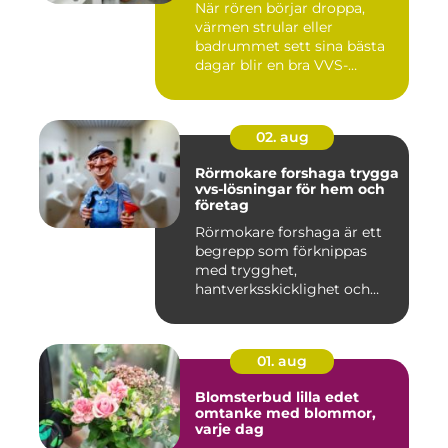
När rören börjar droppa,
värmen strular eller
badrummet sett sina bästa
dagar blir en bra VVS-
partne...
02. aug
Rörmokare forshaga trygga
vvs-lösningar för hem och
företag
Rörmokare forshaga är ett
begrepp som förknippas
med trygghet,
hantverksskicklighet och
snabba insat...
01. aug
Blomsterbud lilla edet
omtanke med blommor,
varje dag