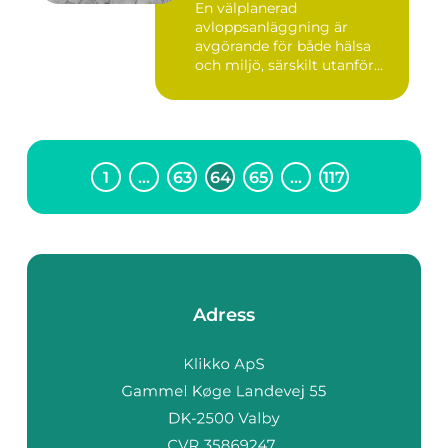
En välplanerad
avloppsanläggning är
avgörande för både hälsa
och miljö, särskilt utanför
tätorter dä...
1
…
63
64
65
…
117
Adress