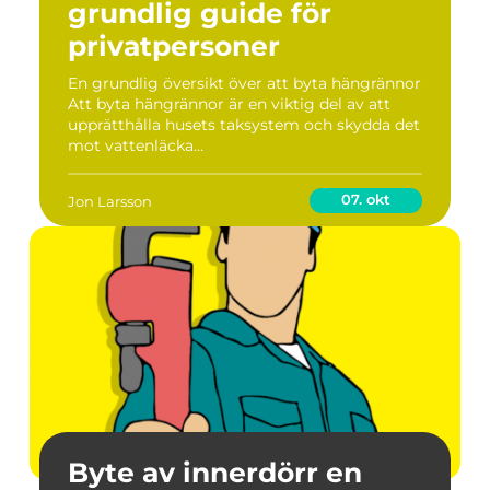
grundlig guide för
privatpersoner
En grundlig översikt över att byta hängrännor
Att byta hängrännor är en viktig del av att
upprätthålla husets taksystem och skydda det
mot vattenläcka...
07. okt
Jon Larsson
Byte av innerdörr en