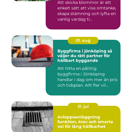
Att skicka blommor är ett
enkelt sätt att visa omtanke,
skapa stämning och lyfta en
vanlig vardag ti...
01. aug
Byggfirma i jönköping så
väljer du rätt partner för
hållbart byggande
Att hitta en pålitlig
byggfirma i Jönköping
handlar i dag om mer än pris
och tidsplan. Allt fler vil...
31. jul
Avloppsanläggning
funktion, krav och smarta
val för lång hållbarhet