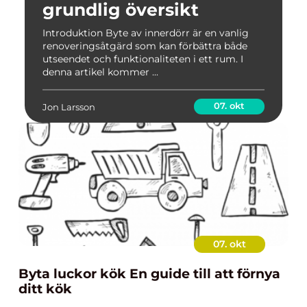
grundlig översikt
Introduktion Byte av innerdörr är en vanlig
renoveringsåtgärd som kan förbättra både
utseendet och funktionaliteten i ett rum. I
denna artikel kommer ...
07. okt
Jon Larsson
07. okt
Byta luckor kök En guide till att förnya
ditt kök