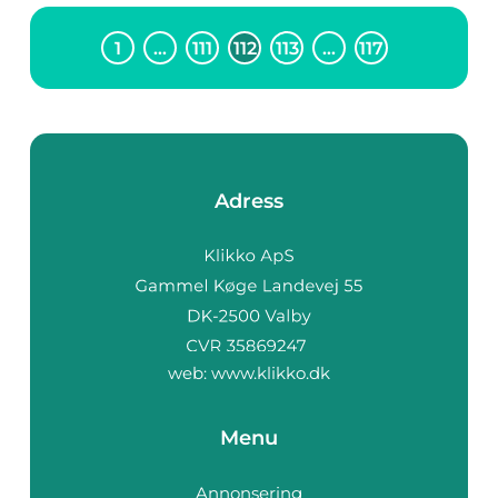
1
…
111
112
113
…
117
Adress
web:
www.klikko.dk
Menu
Annonsering