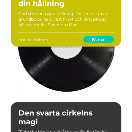
din hållning
God söm och god hållning. Där finns två av
grundbultarna till ett friskt och långsiktigt
hälsosamt liv. Sover du d&ar...
10. mar
Malin Lindgren
Den svarta cirkelns
magi
”Spin the black circle!” skriker Eddie Vedder i