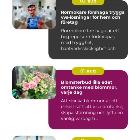
02. aug
Rörmokare forshaga trygga
vvs-lösningar för hem och
företag
Rörmokare forshaga är ett
begrepp som förknippas
med trygghet,
hantverksskicklighet och
snabba insat...
01. aug
Blomsterbud lilla edet
omtanke med blommor,
varje dag
Att skicka blommor är ett
enkelt sätt att visa omtanke,
skapa stämning och lyfta en
vanlig vardag ti...