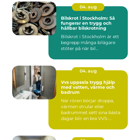
04. aug
Bilskrot i Stockholm: Så
fungerar en trygg och
hållbar bilskrotning
Bilskrot i Stockholm är ett
begrepp många bilägare
stöter på när bil...
04. aug
Vvs uppsala trygg hjälp
med vatten, värme och
badrum
När rören börjar droppa,
värmen strular eller
badrummet sett sina bästa
dagar blir en bra VVS-
partne...