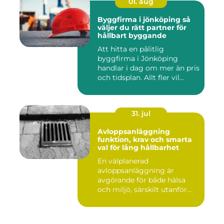
01. aug
Byggfirma i jönköping så
väljer du rätt partner för
hållbart byggande
Att hitta en pålitlig
byggfirma i Jönköping
handlar i dag om mer än pris
och tidsplan. Allt fler vil...
31. jul
Avloppsanläggning
funktion, krav och smarta
val för lång hållbarhet
En välplanerad
avloppsanläggning är
avgörande för både hälsa
och miljö, särskilt utanför
tätorter dä...