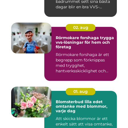
badrummet sett sina bästa
dagar blir en bra VVS-
partne...
02. aug
Rörmokare forshaga trygga
vvs-lösningar för hem och
företag
Rörmokare forshaga är ett
begrepp som förknippas
med trygghet,
hantverksskicklighet och
snabba insat...
01. aug
Blomsterbud lilla edet
omtanke med blommor,
varje dag
Att skicka blommor är ett
enkelt sätt att visa omtanke,