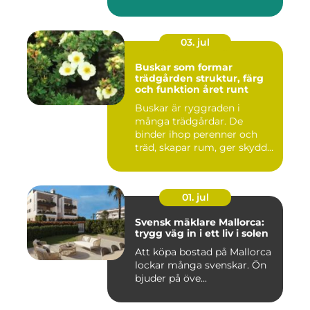
03. jul
Buskar som formar
trädgården struktur, färg
och funktion året runt
Buskar är ryggraden i
många trädgårdar. De
binder ihop perenner och
träd, skapar rum, ger skydd
åt f...
01. jul
Svensk mäklare Mallorca:
trygg väg in i ett liv i solen
Att köpa bostad på Mallorca
lockar många svenskar. Ön
bjuder på öve...