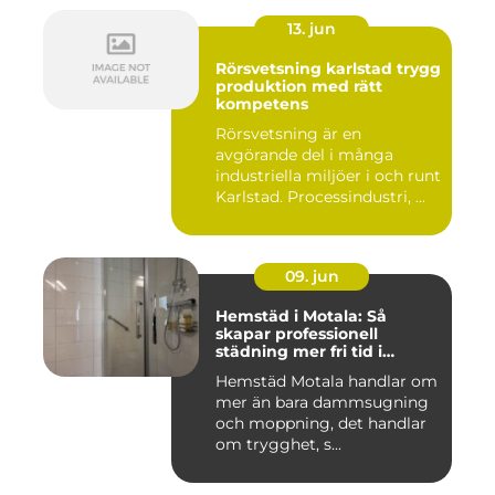
13. jun
Rörsvetsning karlstad trygg
produktion med rätt
kompetens
Rörsvetsning är en
avgörande del i många
industriella miljöer i och runt
Karlstad. Processindustri, ...
09. jun
Hemstäd i Motala: Så
skapar professionell
städning mer fri tid i
vardagen
Hemstäd Motala handlar om
mer än bara dammsugning
och moppning, det handlar
om trygghet, s...