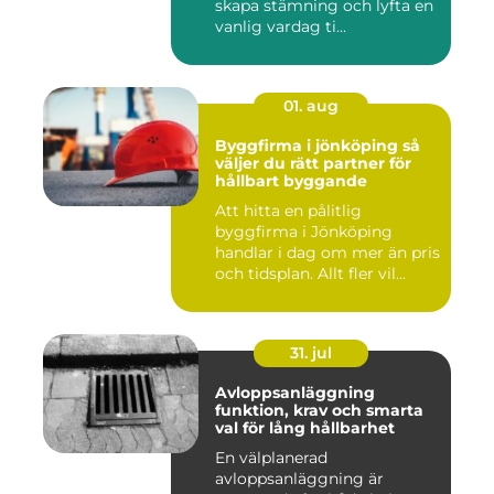
skapa stämning och lyfta en
vanlig vardag ti...
01. aug
Byggfirma i jönköping så
väljer du rätt partner för
hållbart byggande
Att hitta en pålitlig
byggfirma i Jönköping
handlar i dag om mer än pris
och tidsplan. Allt fler vil...
31. jul
Avloppsanläggning
funktion, krav och smarta
val för lång hållbarhet
En välplanerad
avloppsanläggning är