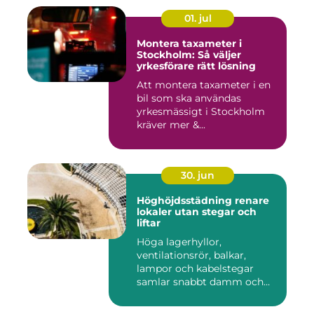
01. jul
Montera taxameter i
Stockholm: Så väljer
yrkesförare rätt lösning
Att montera taxameter i en
bil som ska användas
yrkesmässigt i Stockholm
kräver mer &...
30. jun
Höghöjdsstädning renare
lokaler utan stegar och
liftar
Höga lagerhyllor,
ventilationsrör, balkar,
lampor och kabelstegar
samlar snabbt damm och
smuts. Ändå...