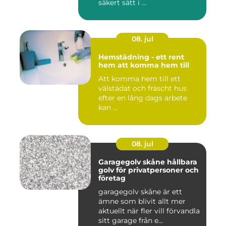
säkert sätt i ...
08. jul
Hemstädning - ett rent
hem att komma hem till
Att komma hem till ett
välstädat och fräscht hus
efter en lång dags arbete
kan ...
08. jul
Garagegolv skåne hållbara
golv för privatpersoner och
företag
garagegolv skåne är ett
ämne som blivit allt mer
aktuellt när fler vill förvandla
sitt garage från e...