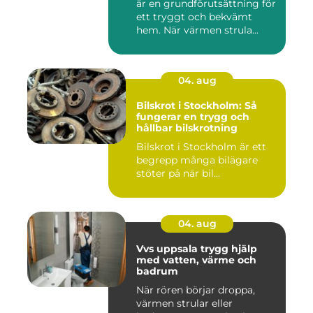
är en grundförutsättning för
ett tryggt och bekvämt
hem. När värmen strula...
04. aug
Bilskrot i Stockholm: Så
fungerar en trygg och
hållbar bilskrotning
Bilskrot i Stockholm är ett
begrepp många bilägare
stöter på när bil...
04. aug
Vvs uppsala trygg hjälp
med vatten, värme och
badrum
När rören börjar droppa,
värmen strular eller