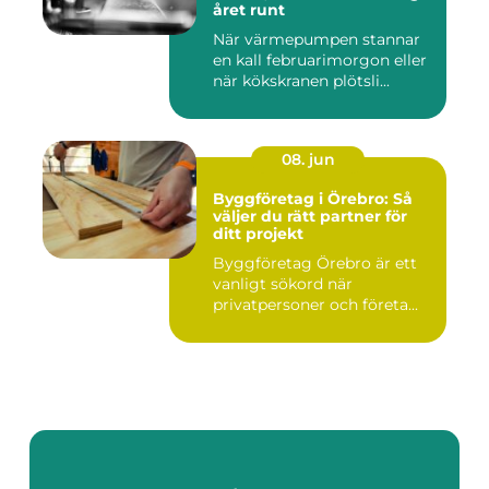
året runt
När värmepumpen stannar
en kall februarimorgon eller
när kökskranen plötsli...
08. jun
Byggföretag i Örebro: Så
väljer du rätt partner för
ditt projekt
Byggföretag Örebro är ett
vanligt sökord när
privatpersoner och företa...