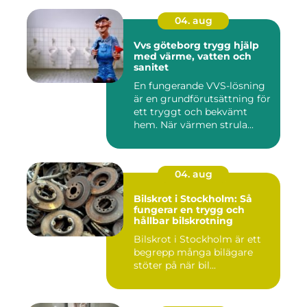
04. aug
Vvs göteborg trygg hjälp
med värme, vatten och
sanitet
En fungerande VVS-lösning
är en grundförutsättning för
ett tryggt och bekvämt
hem. När värmen strula...
04. aug
Bilskrot i Stockholm: Så
fungerar en trygg och
hållbar bilskrotning
Bilskrot i Stockholm är ett
begrepp många bilägare
stöter på när bil...