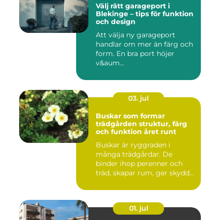
Välj rätt garageport i
Blekinge – tips för funktion
och design
Att välja ny garageport
handlar om mer än färg och
form. En bra port höjer
v&aum...
03. jul
Buskar som formar
trädgården struktur, färg
och funktion året runt
Buskar är ryggraden i
många trädgårdar. De
binder ihop perenner och
träd, skapar rum, ger skydd
åt f...
01. jul