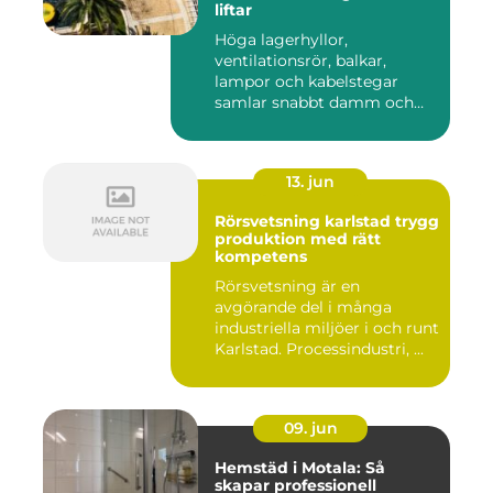
liftar
Höga lagerhyllor,
ventilationsrör, balkar,
lampor och kabelstegar
samlar snabbt damm och
smuts. Ändå...
13. jun
Rörsvetsning karlstad trygg
produktion med rätt
kompetens
Rörsvetsning är en
avgörande del i många
industriella miljöer i och runt
Karlstad. Processindustri, ...
09. jun
Hemstäd i Motala: Så
skapar professionell