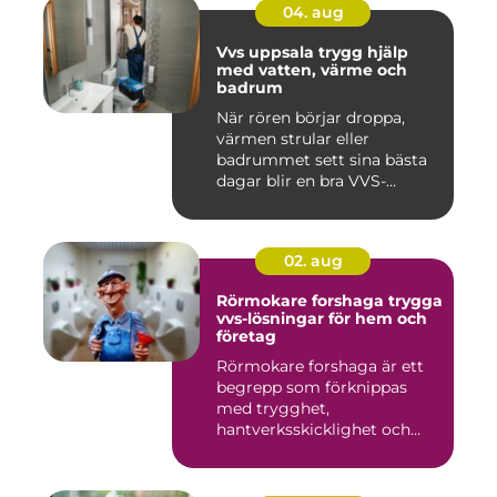
04. aug
Vvs uppsala trygg hjälp
med vatten, värme och
badrum
När rören börjar droppa,
värmen strular eller
badrummet sett sina bästa
dagar blir en bra VVS-
partne...
02. aug
Rörmokare forshaga trygga
vvs-lösningar för hem och
företag
Rörmokare forshaga är ett
begrepp som förknippas
med trygghet,
hantverksskicklighet och
snabba insat...