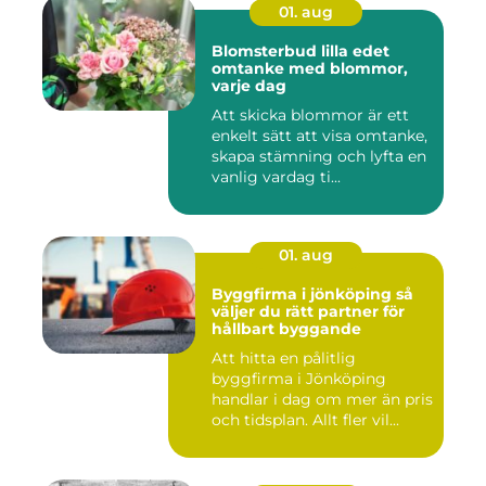
01. aug
Blomsterbud lilla edet
omtanke med blommor,
varje dag
Att skicka blommor är ett
enkelt sätt att visa omtanke,
skapa stämning och lyfta en
vanlig vardag ti...
01. aug
Byggfirma i jönköping så
väljer du rätt partner för
hållbart byggande
Att hitta en pålitlig
byggfirma i Jönköping
handlar i dag om mer än pris
och tidsplan. Allt fler vil...