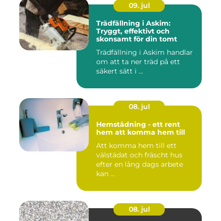
09. jul
Trädfällning i Askim:
Tryggt, effektivt och
skonsamt för din tomt
Trädfällning i Askim handlar
om att ta ner träd på ett
säkert sätt i ...
08. jul
Hemstädning - ett rent
hem att komma hem till
Att komma hem till ett
välstädat och fräscht hus
efter en lång dags arbete
kan ...
08. jul