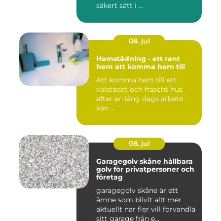
säkert sätt i ...
08. jul
Hemstädning - ett rent
hem att komma hem till
Att komma hem till ett
välstädat och fräscht hus
efter en lång dags arbete
kan ...
08. jul
Garagegolv skåne hållbara
golv för privatpersoner och
företag
garagegolv skåne är ett
ämne som blivit allt mer
aktuellt när fler vill förvandla
sitt garage från e...