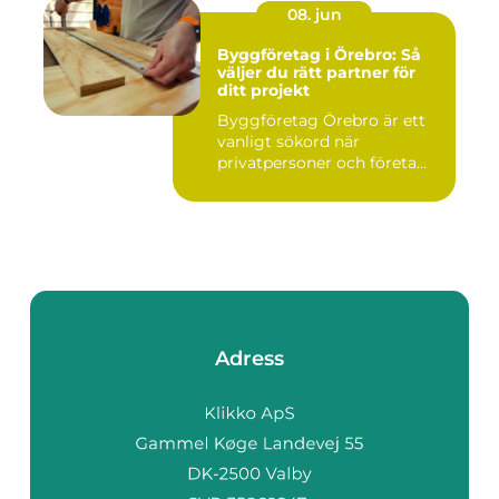
08. jun
Byggföretag i Örebro: Så
väljer du rätt partner för
ditt projekt
Byggföretag Örebro är ett
vanligt sökord när
privatpersoner och företa...
Adress