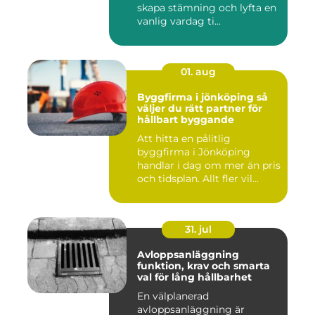
skapa stämning och lyfta en
vanlig vardag ti...
01. aug
Byggfirma i jönköping så
väljer du rätt partner för
hållbart byggande
Att hitta en pålitlig
byggfirma i Jönköping
handlar i dag om mer än pris
och tidsplan. Allt fler vil...
31. jul
Avloppsanläggning
funktion, krav och smarta
val för lång hållbarhet
En välplanerad
avloppsanläggning är