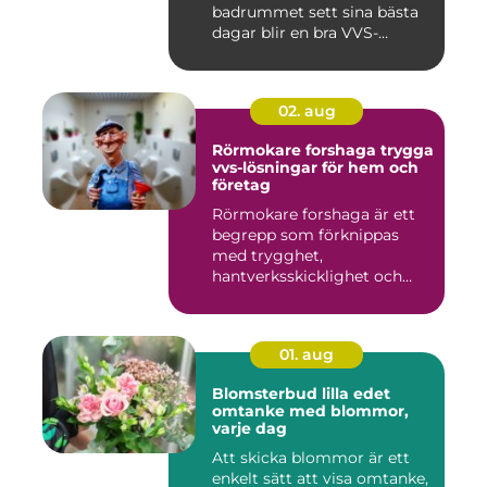
badrummet sett sina bästa
dagar blir en bra VVS-
partne...
02. aug
Rörmokare forshaga trygga
vvs-lösningar för hem och
företag
Rörmokare forshaga är ett
begrepp som förknippas
med trygghet,
hantverksskicklighet och
snabba insat...
01. aug
Blomsterbud lilla edet
omtanke med blommor,
varje dag
Att skicka blommor är ett
enkelt sätt att visa omtanke,