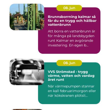
08. jun
Brunnsborrning kalmar så
får du en trygg och hållbar
vattenbrunn
Att borra en vattenbrunn är
för många på landsbygden
runt Kalmar en avgörande
investering. En egen b...
08. jun
VVS Strömstad - trygg
värme, vatten och vardag
året runt
När värmepumpen stannar
en kall februarimorgon eller
när kökskranen plötsli...