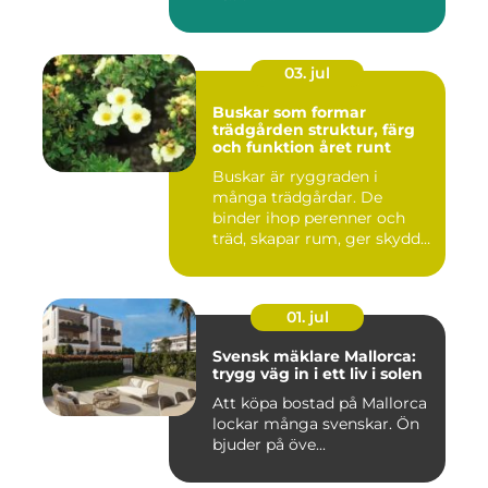
03. jul
Buskar som formar
trädgården struktur, färg
och funktion året runt
Buskar är ryggraden i
många trädgårdar. De
binder ihop perenner och
träd, skapar rum, ger skydd
åt f...
01. jul
Svensk mäklare Mallorca:
trygg väg in i ett liv i solen
Att köpa bostad på Mallorca
lockar många svenskar. Ön
bjuder på öve...