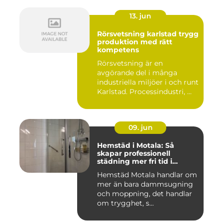
13. jun
Rörsvetsning karlstad trygg
produktion med rätt
kompetens
Rörsvetsning är en
avgörande del i många
industriella miljöer i och runt
Karlstad. Processindustri, ...
09. jun
Hemstäd i Motala: Så
skapar professionell
städning mer fri tid i
vardagen
Hemstäd Motala handlar om
mer än bara dammsugning
och moppning, det handlar
om trygghet, s...