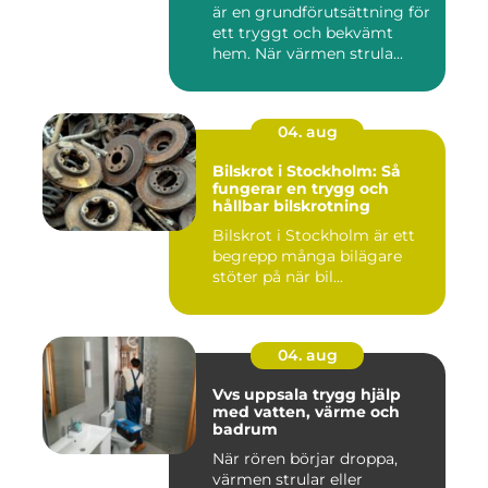
är en grundförutsättning för
ett tryggt och bekvämt
hem. När värmen strula...
04. aug
Bilskrot i Stockholm: Så
fungerar en trygg och
hållbar bilskrotning
Bilskrot i Stockholm är ett
begrepp många bilägare
stöter på när bil...
04. aug
Vvs uppsala trygg hjälp
med vatten, värme och
badrum
När rören börjar droppa,
värmen strular eller