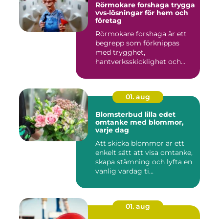
Rörmokare forshaga trygga
vvs-lösningar för hem och
företag
Rörmokare forshaga är ett
begrepp som förknippas
med trygghet,
hantverksskicklighet och
snabba insat...
01. aug
Blomsterbud lilla edet
omtanke med blommor,
varje dag
Att skicka blommor är ett
enkelt sätt att visa omtanke,
skapa stämning och lyfta en
vanlig vardag ti...
01. aug