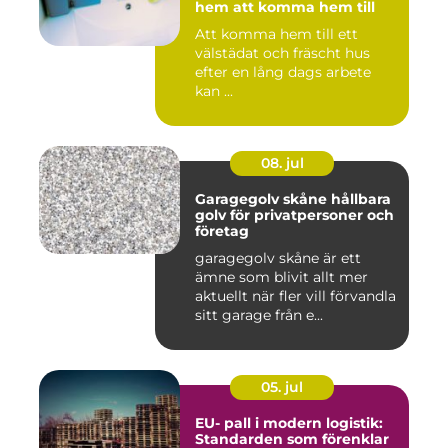
hem att komma hem till
Att komma hem till ett
välstädat och fräscht hus
efter en lång dags arbete
kan ...
08. jul
Garagegolv skåne hållbara
golv för privatpersoner och
företag
garagegolv skåne är ett
ämne som blivit allt mer
aktuellt när fler vill förvandla
sitt garage från e...
05. jul
EU- pall i modern logistik:
Standarden som förenklar