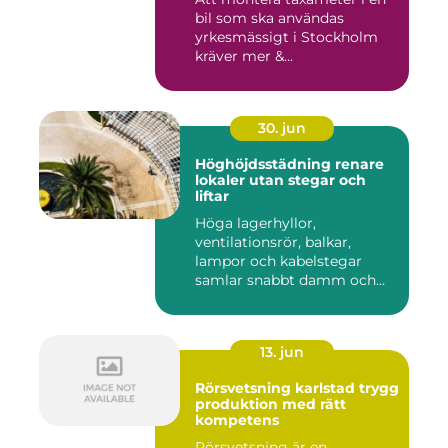
bil som ska användas
yrkesmässigt i Stockholm
kräver mer &...
30. jun
Höghöjdsstädning renare
lokaler utan stegar och
liftar
Höga lagerhyllor,
ventilationsrör, balkar,
lampor och kabelstegar
samlar snabbt damm och
smuts. Ändå...
13. jun
Rörsvetsning karlstad trygg
produktion med rätt
kompetens
Rörsvetsning är en