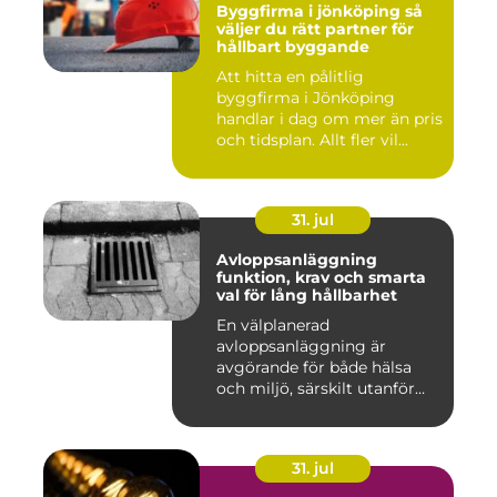
Byggfirma i jönköping så
väljer du rätt partner för
hållbart byggande
Att hitta en pålitlig
byggfirma i Jönköping
handlar i dag om mer än pris
och tidsplan. Allt fler vil...
31. jul
Avloppsanläggning
funktion, krav och smarta
val för lång hållbarhet
En välplanerad
avloppsanläggning är
avgörande för både hälsa
och miljö, särskilt utanför
tätorter dä...
31. jul