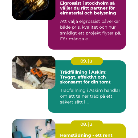
Elgrossist i stockholm så
väljer du rätt partner för
elmaterial och belysning
Att välja elgrossist påverkar
både pris, kvalitet och hur
smidigt ett projekt flyter på.
För många e...
09. jul
Trädfällning i Askim:
Tryggt, effektivt och
skonsamt för din tomt
Trädfällning i Askim handlar
om att ta ner träd på ett
säkert sätt i ...
08. jul
Hemstädning - ett rent