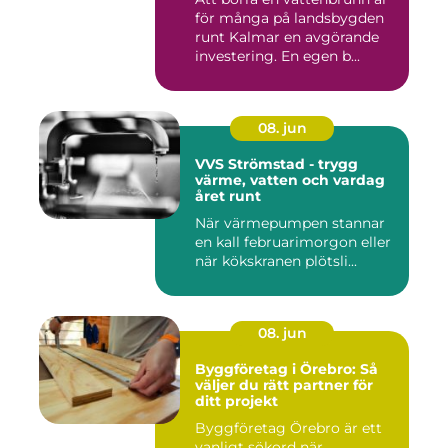
för många på landsbygden
runt Kalmar en avgörande
investering. En egen b...
08. jun
VVS Strömstad - trygg
värme, vatten och vardag
året runt
När värmepumpen stannar
en kall februarimorgon eller
när kökskranen plötsli...
08. jun
Byggföretag i Örebro: Så
väljer du rätt partner för
ditt projekt
Byggföretag Örebro är ett
vanligt sökord när