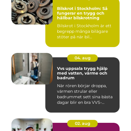
Bilskrot i Stockholm: Så
fungerar en trygg och
hållbar bilskrotning
Bilskrot i Stockholm är ett
begrepp många bilägare
stöter på när bil...
04. aug
Vvs uppsala trygg hjälp
med vatten, värme och
badrum
När rören börjar droppa,
värmen strular eller
badrummet sett sina bästa
dagar blir en bra VVS-
partne...
02. aug