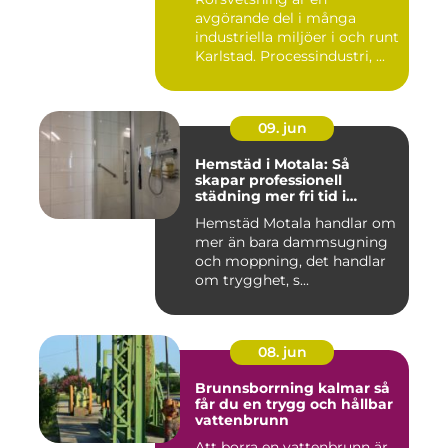
avgörande del i många
industriella miljöer i och runt
Karlstad. Processindustri, ...
09. jun
Hemstäd i Motala: Så
skapar professionell
städning mer fri tid i
vardagen
Hemstäd Motala handlar om
mer än bara dammsugning
och moppning, det handlar
om trygghet, s...
08. jun
Brunnsborrning kalmar så
får du en trygg och hållbar
vattenbrunn
Att borra en vattenbrunn är