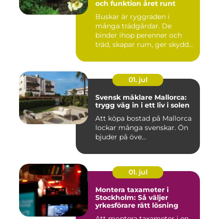
och funktion året runt
Buskar är ryggraden i
många trädgårdar. De
binder ihop perenner och
träd, skapar rum, ger skydd
åt f...
01. jul
Svensk mäklare Mallorca:
trygg väg in i ett liv i solen
Att köpa bostad på Mallorca
lockar många svenskar. Ön
bjuder på öve...
01. jul
Montera taxameter i
Stockholm: Så väljer
yrkesförare rätt lösning
Att montera taxameter i en