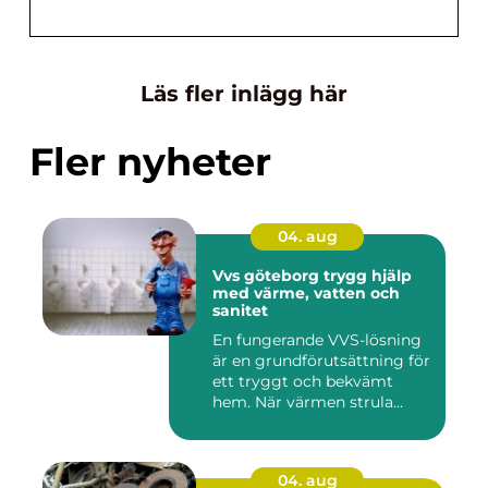
Läs fler inlägg här
Fler nyheter
04. aug
Vvs göteborg trygg hjälp
med värme, vatten och
sanitet
En fungerande VVS-lösning
är en grundförutsättning för
ett tryggt och bekvämt
hem. När värmen strula...
04. aug