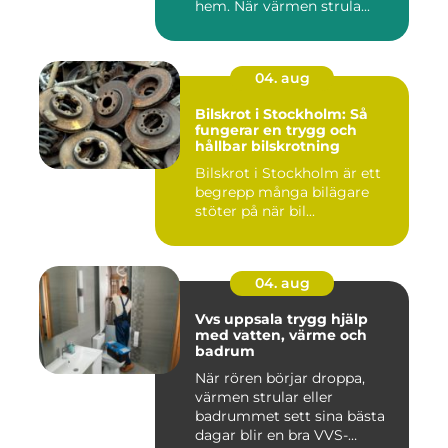
hem. När värmen strula...
04. aug
Bilskrot i Stockholm: Så
fungerar en trygg och
hållbar bilskrotning
Bilskrot i Stockholm är ett
begrepp många bilägare
stöter på när bil...
04. aug
Vvs uppsala trygg hjälp
med vatten, värme och
badrum
När rören börjar droppa,
värmen strular eller
badrummet sett sina bästa
dagar blir en bra VVS-