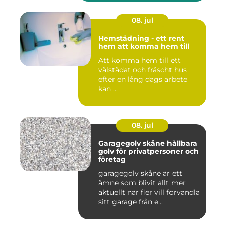
08. jul
Hemstädning - ett rent
hem att komma hem till
Att komma hem till ett
välstädat och fräscht hus
efter en lång dags arbete
kan ...
08. jul
Garagegolv skåne hållbara
golv för privatpersoner och
företag
garagegolv skåne är ett
ämne som blivit allt mer
aktuellt när fler vill förvandla
sitt garage från e...