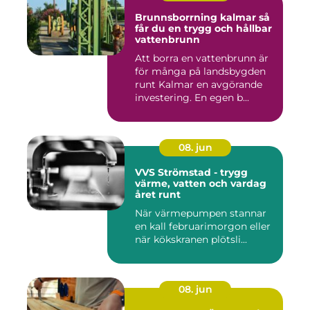
Brunnsborrning kalmar så
får du en trygg och hållbar
vattenbrunn
Att borra en vattenbrunn är
för många på landsbygden
runt Kalmar en avgörande
investering. En egen b...
08. jun
VVS Strömstad - trygg
värme, vatten och vardag
året runt
När värmepumpen stannar
en kall februarimorgon eller
när kökskranen plötsli...
08. jun