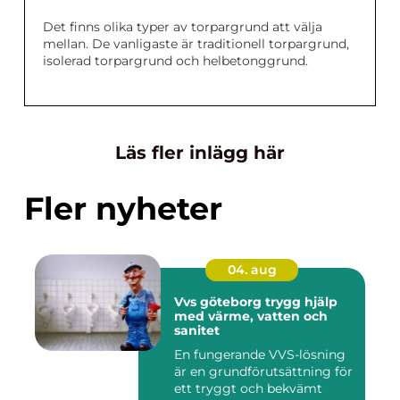
Det finns olika typer av torpargrund att välja
mellan. De vanligaste är traditionell torpargrund,
isolerad torpargrund och helbetonggrund.
Läs fler inlägg här
Fler nyheter
04. aug
Vvs göteborg trygg hjälp
med värme, vatten och
sanitet
En fungerande VVS-lösning
är en grundförutsättning för
ett tryggt och bekvämt