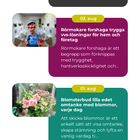
partne...
02. aug
Rörmokare forshaga trygga
vvs-lösningar för hem och
företag
Rörmokare forshaga är ett
begrepp som förknippas
med trygghet,
hantverksskicklighet och
snabba insat...
01. aug
Blomsterbud lilla edet
omtanke med blommor,
varje dag
Att skicka blommor är ett
enkelt sätt att visa omtanke,
skapa stämning och lyfta en
vanlig vardag ti...