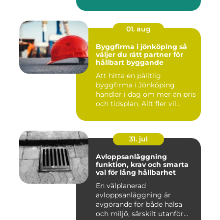
01. aug
Byggfirma i jönköping så
väljer du rätt partner för
hållbart byggande
Att hitta en pålitlig
byggfirma i Jönköping
handlar i dag om mer än pris
och tidsplan. Allt fler vil...
31. jul
Avloppsanläggning
funktion, krav och smarta
val för lång hållbarhet
En välplanerad
avloppsanläggning är
avgörande för både hälsa
och miljö, särskilt utanför