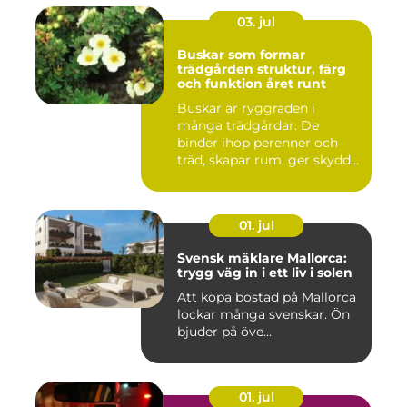
03. jul
Buskar som formar
trädgården struktur, färg
och funktion året runt
Buskar är ryggraden i
många trädgårdar. De
binder ihop perenner och
träd, skapar rum, ger skydd
åt f...
01. jul
Svensk mäklare Mallorca:
trygg väg in i ett liv i solen
Att köpa bostad på Mallorca
lockar många svenskar. Ön
bjuder på öve...
01. jul