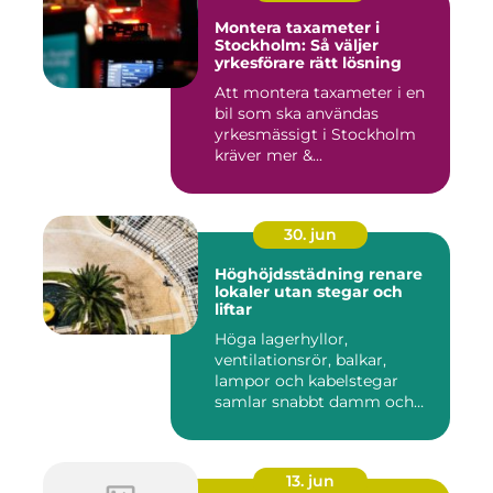
Montera taxameter i
Stockholm: Så väljer
yrkesförare rätt lösning
Att montera taxameter i en
bil som ska användas
yrkesmässigt i Stockholm
kräver mer &...
30. jun
Höghöjdsstädning renare
lokaler utan stegar och
liftar
Höga lagerhyllor,
ventilationsrör, balkar,
lampor och kabelstegar
samlar snabbt damm och
smuts. Ändå...
13. jun