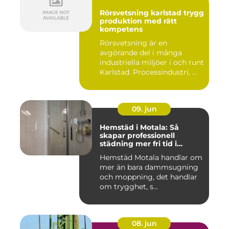
Rörsvetsning karlstad trygg
produktion med rätt
kompetens
Rörsvetsning är en
avgörande del i många
industriella miljöer i och runt
Karlstad. Processindustri, ...
09. jun
Hemstäd i Motala: Så
skapar professionell
städning mer fri tid i
vardagen
Hemstäd Motala handlar om
mer än bara dammsugning
och moppning, det handlar
om trygghet, s...
08. jun