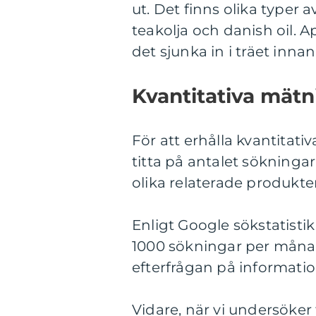
ut. Det finns olika typer a
teakolja och danish oil. A
det sjunka in i träet innan
Kvantitativa mät
För att erhålla kvantitat
titta på antalet sökninga
olika relaterade produkter
Enligt Google sökstatisti
1000 sökningar per månad 
efterfrågan på informati
Vidare, när vi undersöker