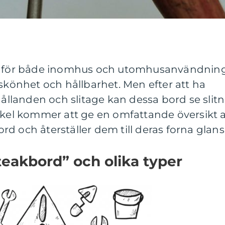
al för både inomhus och utomhusanvändnin
 skönhet och hållbarhet. Men efter att ha
hållanden och slitage kan dessa bord se slit
tikel kommer att ge en omfattande översikt 
d och återställer dem till deras forna glans
teakbord” och olika typer