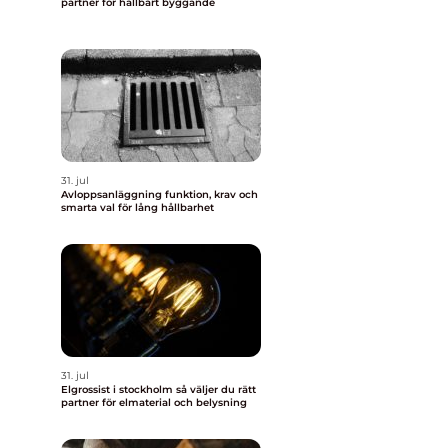
partner för hållbart byggande
31. jul
Avloppsanläggning funktion, krav och
smarta val för lång hållbarhet
å
31. jul
Elgrossist i stockholm så väljer du rätt
partner för elmaterial och belysning