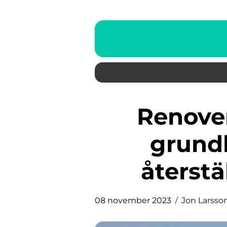
Renovera Teakbord – En
grundl
återstä
08 november 2023
Jon Larsso