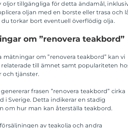
v oljor tillgängliga för detta ändamål, inklusi
pplicera oljan med en borste eller trasa och l
 du torkar bort eventuell överflödig olja.
ningar om ”renovera teakbord”
iva mätningar om ”renovera teakbord” kan vi
r relaterade till ämnet samt populariteten ho
 och tjänster.
k genererar frasen ”renovera teakbord” cirka
i Sverige. Detta indikerar en stadig
on om hur man kan återställa teakbord.
 försäljningen av teakolja och andra