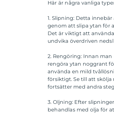
Här är några vanliga type
1. Slipning: Detta innebär
genom att slipa ytan för 
Det är viktigt att använda 
undvika överdriven nedsl
2. Rengöring: Innan man r
rengöra ytan noggrant fö
använda en mild tvållösni
försiktigt. Se till att skö
fortsätter med andra steg
3. Oljning: Efter slipni
behandlas med olja för att