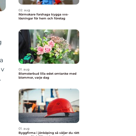
02. aug
Rörmokare forshaga trygga vvs-
lösningar för hem och företag
g
na
av
01. aug
Blomsterbud lilla edet omtanke med
.
blommor, varje dag
01. aug
Byggfirma i jönköping så väljer du rätt