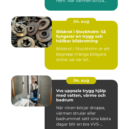
hem. När värmen strula...
04. aug
Bilskrot i Stockholm: Så
fungerar en trygg och
hållbar bilskrotning
Bilskrot i Stockholm är ett
begrepp många bilägare
stöter på när bil...
04. aug
Vvs uppsala trygg hjälp
med vatten, värme och
badrum
När rören börjar droppa,
värmen strular eller
badrummet sett sina bästa
dagar blir en bra VVS-