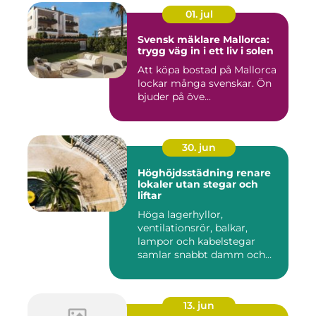
01. jul
Svensk mäklare Mallorca:
trygg väg in i ett liv i solen
Att köpa bostad på Mallorca
lockar många svenskar. Ön
bjuder på öve...
30. jun
Höghöjdsstädning renare
lokaler utan stegar och
liftar
Höga lagerhyllor,
ventilationsrör, balkar,
lampor och kabelstegar
samlar snabbt damm och
smuts. Ändå...
13. jun