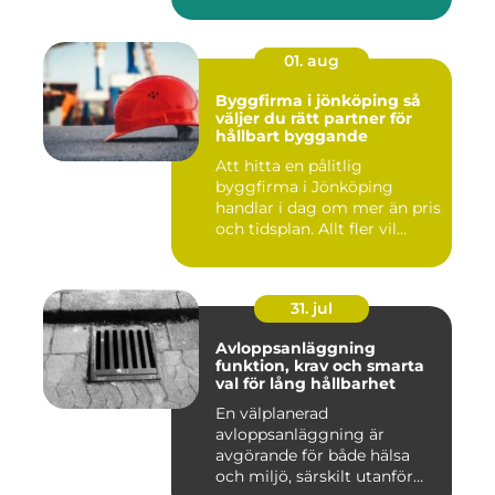
01. aug
Byggfirma i jönköping så
väljer du rätt partner för
hållbart byggande
Att hitta en pålitlig
byggfirma i Jönköping
handlar i dag om mer än pris
och tidsplan. Allt fler vil...
31. jul
Avloppsanläggning
funktion, krav och smarta
val för lång hållbarhet
En välplanerad
avloppsanläggning är
avgörande för både hälsa
och miljö, särskilt utanför