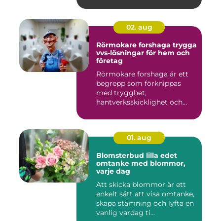
partne...
02. aug
Rörmokare forshaga trygga
vvs-lösningar för hem och
företag
Rörmokare forshaga är ett
begrepp som förknippas
med trygghet,
hantverksskicklighet och
snabba insat...
01. aug
Blomsterbud lilla edet
omtanke med blommor,
varje dag
Att skicka blommor är ett
enkelt sätt att visa omtanke,
skapa stämning och lyfta en
vanlig vardag ti...