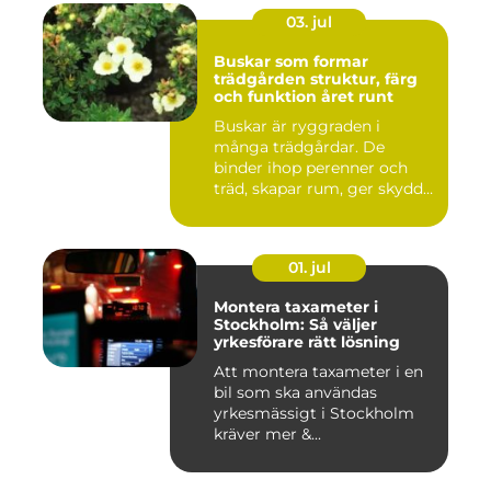
03. jul
Buskar som formar
trädgården struktur, färg
och funktion året runt
Buskar är ryggraden i
många trädgårdar. De
binder ihop perenner och
träd, skapar rum, ger skydd
åt f...
01. jul
Montera taxameter i
Stockholm: Så väljer
yrkesförare rätt lösning
Att montera taxameter i en
bil som ska användas
yrkesmässigt i Stockholm
kräver mer &...