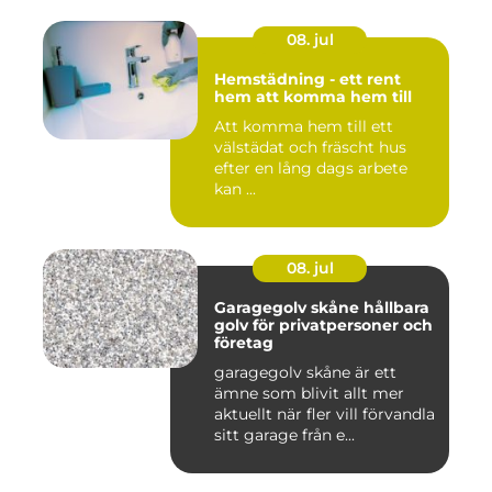
08. jul
Hemstädning - ett rent
hem att komma hem till
Att komma hem till ett
välstädat och fräscht hus
efter en lång dags arbete
kan ...
08. jul
Garagegolv skåne hållbara
golv för privatpersoner och
företag
garagegolv skåne är ett
ämne som blivit allt mer
aktuellt när fler vill förvandla
sitt garage från e...