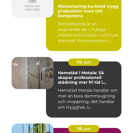
Rörsvetsning karlstad trygg
produktion med rätt
kompetens
Rörsvetsning är en
avgörande del i många
industriella miljöer i och runt
Karlstad. Processindustri, ...
09. jun
Hemstäd i Motala: Så
skapar professionell
städning mer fri tid i
vardagen
Hemstäd Motala handlar om
mer än bara dammsugning
och moppning, det handlar
om trygghet, s...
08. jun