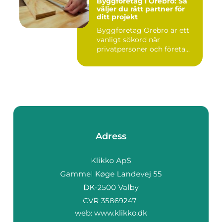
Byggföretag i Örebro: Så
väljer du rätt partner för
ditt projekt
Byggföretag Örebro är ett
vanligt sökord när
privatpersoner och företa...
Adress
web:
www.klikko.dk