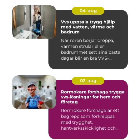
04. aug
Vvs uppsala trygg hjälp
med vatten, värme och
badrum
När rören börjar droppa,
värmen strular eller
badrummet sett sina bästa
dagar blir en bra VVS-
partne...
02. aug
Rörmokare forshaga trygga
vvs-lösningar för hem och
företag
Rörmokare forshaga är ett
begrepp som förknippas
med trygghet,
hantverksskicklighet och
snabba insat...