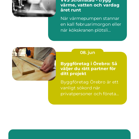
värme, vatten och vardag
året runt
När värmepumpen stannar
en kall februarimorgon eller
när kökskranen plötsli...
08. jun
Byggföretag i Örebro: Så
väljer du rätt partner för
ditt projekt
Byggföretag Örebro är ett
vanligt sökord när
privatpersoner och företa...