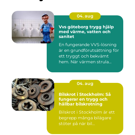
04. aug
Vvs göteborg trygg hjälp
med värme, vatten och
sanitet
En fungerande VVS-lösning
är en grundförutsättning för
ett tryggt och bekvämt
hem. När värmen strula...
04. aug
Bilskrot i Stockholm: Så
fungerar en trygg och
hållbar bilskrotning
Bilskrot i Stockholm är ett
begrepp många bilägare
stöter på när bil...