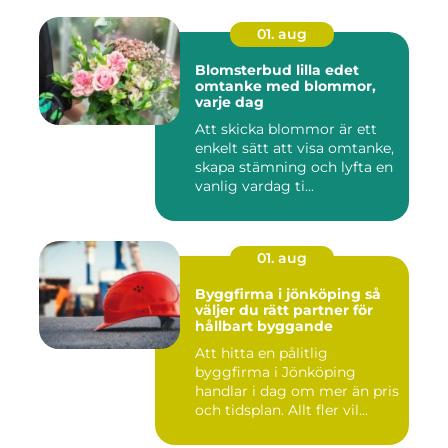
01. aug
Blomsterbud lilla edet
omtanke med blommor,
varje dag
Att skicka blommor är ett
enkelt sätt att visa omtanke,
skapa stämning och lyfta en
vanlig vardag ti...
01. aug
Byggfirma i jönköping så
väljer du rätt partner för
hållbart byggande
Att hitta en pålitlig
byggfirma i Jönköping
handlar i dag om mer än pris
och tidsplan. Allt fler vil...