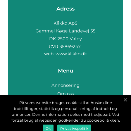
Adress
web:
www.klikko.dk
Menu
Annonsering
Om oss
Cookies
På vores website bruges cookies til at huske dine
indstillinger, statistik og personalisering af indhold og
Kontakta oss
annoncer. Denne information deles med tredjepart. Ved
Sitemap
fortsat brug af websiden godkender du cookiepolitikken.
Ok
Privatlivspolitik