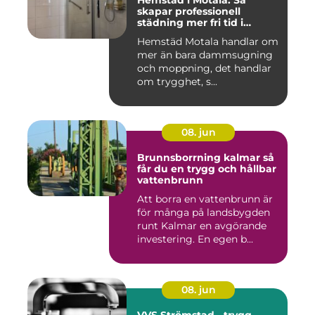
skapar professionell
städning mer fri tid i
vardagen
Hemstäd Motala handlar om
mer än bara dammsugning
och moppning, det handlar
om trygghet, s...
08. jun
Brunnsborrning kalmar så
får du en trygg och hållbar
vattenbrunn
Att borra en vattenbrunn är
för många på landsbygden
runt Kalmar en avgörande
investering. En egen b...
08. jun
VVS Strömstad - trygg