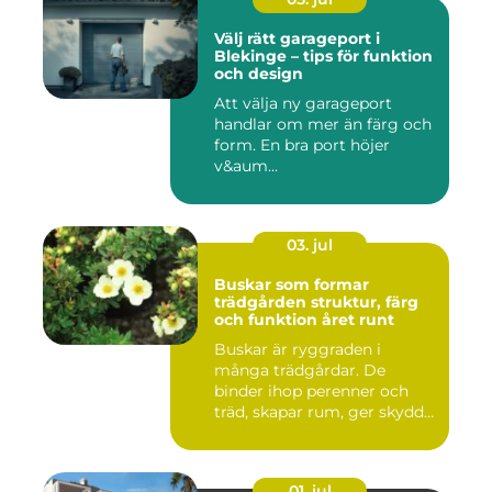
Välj rätt garageport i
Blekinge – tips för funktion
och design
Att välja ny garageport
handlar om mer än färg och
form. En bra port höjer
v&aum...
03. jul
Buskar som formar
trädgården struktur, färg
och funktion året runt
Buskar är ryggraden i
många trädgårdar. De
binder ihop perenner och
träd, skapar rum, ger skydd
åt f...
01. jul