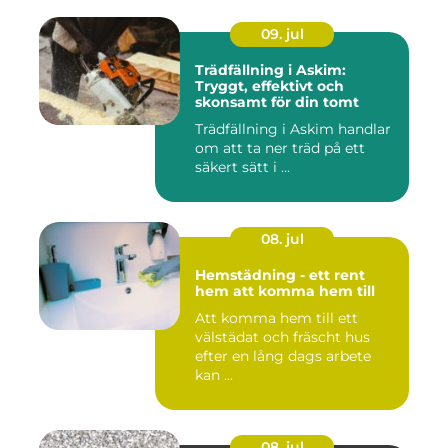
09. jul
Trädfällning i Askim:
Tryggt, effektivt och
skonsamt för din tomt
Trädfällning i Askim handlar
om att ta ner träd på ett
säkert sätt i ...
08. jul
Hemstädning - ett rent
hem att komma hem till
Att komma hem till ett
välstädat och fräscht hus
efter en lång dags arbete
kan ...
08. jul