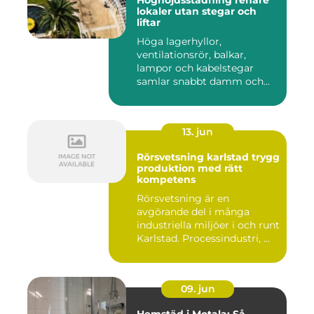
lokaler utan stegar och
liftar
Höga lagerhyllor,
ventilationsrör, balkar,
lampor och kabelstegar
samlar snabbt damm och
smuts. Ändå...
13. jun
Rörsvetsning karlstad trygg
produktion med rätt
kompetens
Rörsvetsning är en
avgörande del i många
industriella miljöer i och runt
Karlstad. Processindustri, ...
09. jun
Hemstäd i Motala: Så