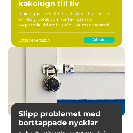
kakelugn till liv
Kakelugnar är helt fantastiskt vackra. Det är
en viktig detalj som rentav kan vara
avgörande vid ett husköp. När man sedan si...
26. okt
Lotta Albertsson
Slipp problemet med
borttappade nycklar
Är du också trött på borttappade nycklar?