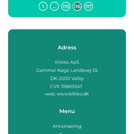
1
…
115
116
117
Adress
web:
www.klikko.dk
Menu
Annonsering