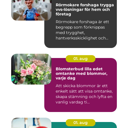
Rörmokare forshaga trygga
vvs-lösningar för hem och
företag
Rörmokare forshaga är ett
begrepp som förknippas
med trygghet,
hantverksskicklighet och
snabba insat...
01. aug
Blomsterbud lilla edet
omtanke med blommor,
varje dag
Att skicka blommor är ett
enkelt sätt att visa omtanke,
skapa stämning och lyfta en
vanlig vardag ti...
01. aug