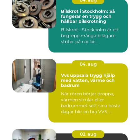
04. aug
Bilskrot i Stockholm: Så
fungerar en trygg och
hållbar bilskrotning
Bilskrot i Stockholm är ett
begrepp många bilägare
stöter på när bil...
04. aug
Vvs uppsala trygg hjälp
med vatten, värme och
badrum
När rören börjar droppa,
värmen strular eller
badrummet sett sina bästa
dagar blir en bra VVS-
partne...
02. aug