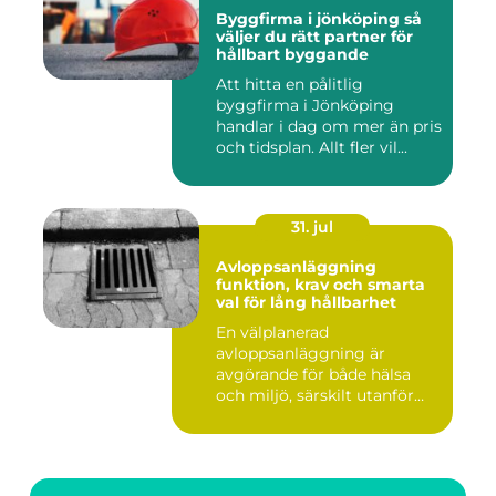
Byggfirma i jönköping så
väljer du rätt partner för
hållbart byggande
Att hitta en pålitlig
byggfirma i Jönköping
handlar i dag om mer än pris
och tidsplan. Allt fler vil...
31. jul
Avloppsanläggning
funktion, krav och smarta
val för lång hållbarhet
En välplanerad
avloppsanläggning är
avgörande för både hälsa
och miljö, särskilt utanför
tätorter dä...