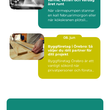
värme, vatten och vardag
året runt
När värmepumpen stannar
en kall februarimorgon eller
när kökskranen plötsli...
08. jun
Byggföretag i Örebro: Så
väljer du rätt partner för
ditt projekt
Byggföretag Örebro är ett
vanligt sökord när
privatpersoner och företa...