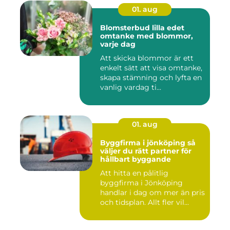
01. aug
Blomsterbud lilla edet
omtanke med blommor,
varje dag
Att skicka blommor är ett
enkelt sätt att visa omtanke,
skapa stämning och lyfta en
vanlig vardag ti...
01. aug
Byggfirma i jönköping så
väljer du rätt partner för
hållbart byggande
Att hitta en pålitlig
byggfirma i Jönköping
handlar i dag om mer än pris
och tidsplan. Allt fler vil...