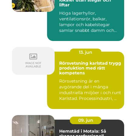
lokaler utan stegar och
liftar
Höga lagerhyllor,
ventilationsrör, balkar,
lampor och kabelstegar
samlar snabbt damm och
smuts. Ändå...
13. jun
Rörsvetsning karlstad trygg
produktion med rätt
kompetens
Rörsvetsning är en
avgörande del i många
industriella miljöer i och runt
Karlstad. Processindustri, ...
09. jun
Hemstäd i Motala: Så