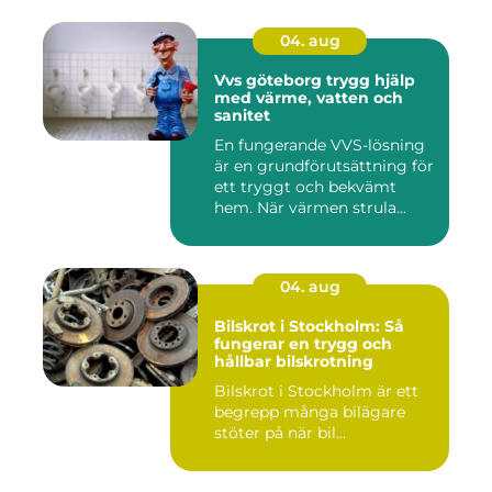
04. aug
Vvs göteborg trygg hjälp
med värme, vatten och
sanitet
En fungerande VVS-lösning
är en grundförutsättning för
ett tryggt och bekvämt
hem. När värmen strula...
04. aug
Bilskrot i Stockholm: Så
fungerar en trygg och
hållbar bilskrotning
Bilskrot i Stockholm är ett
begrepp många bilägare
stöter på när bil...