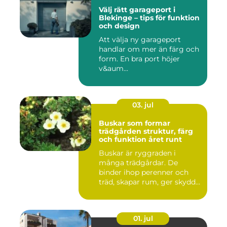
Välj rätt garageport i
Blekinge – tips för funktion
och design
Att välja ny garageport
handlar om mer än färg och
form. En bra port höjer
v&aum...
03. jul
Buskar som formar
trädgården struktur, färg
och funktion året runt
Buskar är ryggraden i
många trädgårdar. De
binder ihop perenner och
träd, skapar rum, ger skydd
åt f...
01. jul