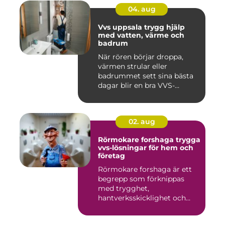
04. aug
Vvs uppsala trygg hjälp
med vatten, värme och
badrum
När rören börjar droppa,
värmen strular eller
badrummet sett sina bästa
dagar blir en bra VVS-
partne...
02. aug
Rörmokare forshaga trygga
vvs-lösningar för hem och
företag
Rörmokare forshaga är ett
begrepp som förknippas
med trygghet,
hantverksskicklighet och
snabba insat...