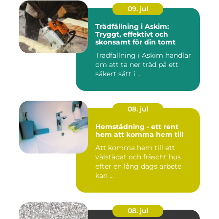
09. jul
Trädfällning i Askim:
Tryggt, effektivt och
skonsamt för din tomt
Trädfällning i Askim handlar
om att ta ner träd på ett
säkert sätt i ...
08. jul
Hemstädning - ett rent
hem att komma hem till
Att komma hem till ett
välstädat och fräscht hus
efter en lång dags arbete
kan ...
08. jul