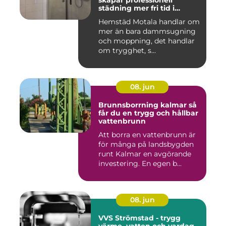
skapar professionell
städning mer fri tid i
vardagen
Hemstäd Motala handlar om
mer än bara dammsugning
och moppning, det handlar
om trygghet, s...
08. jun
Brunnsborrning kalmar så
får du en trygg och hållbar
vattenbrunn
Att borra en vattenbrunn är
för många på landsbygden
runt Kalmar en avgörande
investering. En egen b...
08. jun
VVS Strömstad - trygg