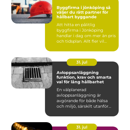
Byggfirma i jönköping så
väljer du rätt partner för
hållbart byggande
Att hitta en pålitlig
byggfirma i Jönköping
handlar i dag om mer än pris
och tidsplan. Allt fler vil...
31. jul
Avloppsanläggning
funktion, krav och smarta
val för lång hållbarhet
En välplanerad
avloppsanläggning är
avgörande för både hälsa
och miljö, särskilt utanför
tätorter dä...
31. jul