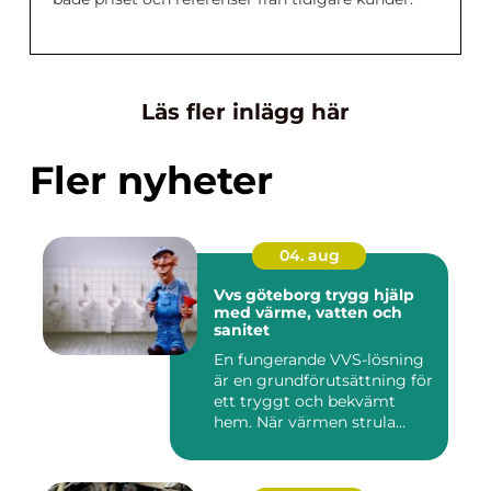
Läs fler inlägg här
Fler nyheter
04. aug
Vvs göteborg trygg hjälp
med värme, vatten och
sanitet
En fungerande VVS-lösning
är en grundförutsättning för
ett tryggt och bekvämt
hem. När värmen strula...