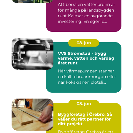
Att borra en vattenbrunn är
för många på landsbygden
runt Kalmar en avgörande
investering. En egen b...
08. jun
VVS Strömstad - trygg
värme, vatten och vardag
året runt
När värmepumpen stannar
en kall februarimorgon eller
när kökskranen plötsli...
08. jun
Byggföretag i Örebro: Så
väljer du rätt partner för
ditt projekt
Byggföretag Örebro är ett