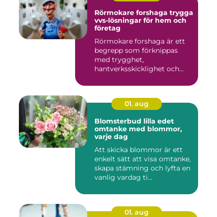
Rörmokare forshaga trygga
vvs-lösningar för hem och
företag
Rörmokare forshaga är ett
begrepp som förknippas
med trygghet,
hantverksskicklighet och
snabba insat...
01. aug
Blomsterbud lilla edet
omtanke med blommor,
varje dag
Att skicka blommor är ett
enkelt sätt att visa omtanke,
skapa stämning och lyfta en
vanlig vardag ti...
01. aug