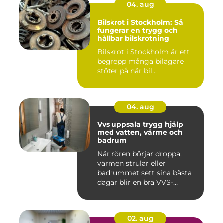
04. aug
Bilskrot i Stockholm: Så
fungerar en trygg och
hållbar bilskrotning
Bilskrot i Stockholm är ett
begrepp många bilägare
stöter på när bil...
04. aug
Vvs uppsala trygg hjälp
med vatten, värme och
badrum
När rören börjar droppa,
värmen strular eller
badrummet sett sina bästa
dagar blir en bra VVS-
partne...
02. aug