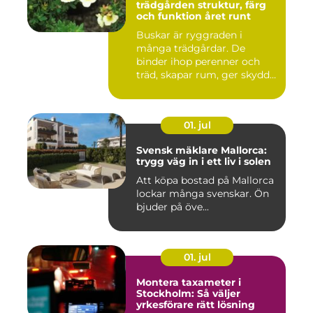
trädgården struktur, färg
och funktion året runt
Buskar är ryggraden i
många trädgårdar. De
binder ihop perenner och
träd, skapar rum, ger skydd
åt f...
01. jul
Svensk mäklare Mallorca:
trygg väg in i ett liv i solen
Att köpa bostad på Mallorca
lockar många svenskar. Ön
bjuder på öve...
01. jul
Montera taxameter i
Stockholm: Så väljer
yrkesförare rätt lösning