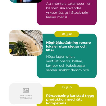
Att montera taxameter i en
bil som ska användas
yrkesmässigt i Stockholm
kräver mer &...
30. jun
Höghöjdsstädning renare
lokaler utan stegar och
liftar
Höga lagerhyllor,
ventilationsrör, balkar,
lampor och kabelstegar
samlar snabbt damm och
smuts. Ändå...
13. jun
Rörsvetsning karlstad trygg
produktion med rätt
kompetens