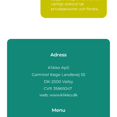
vanligt sökord när
privatpersoner och företa...
Adress
web:
www.klikko.dk
Menu