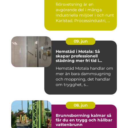
Rörsvetsning är en
avgörande del i många
industriella miljöer i och runt
Karlstad. Processindustri, ...
09. jun
Hemstäd i Motala: Så
skapar professionell
städning mer fri tid i
vardagen
Hemstäd Motala handlar om
mer än bara dammsugning
och moppning, det handlar
om trygghet, s...
08. jun
Brunnsborrning kalmar så
får du en trygg och hållbar
vattenbrunn