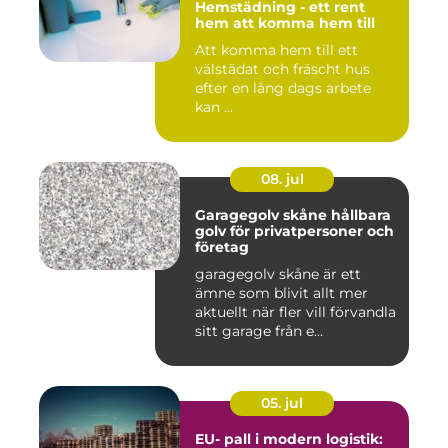
Hemstädning - ett rent
hem att komma hem till
Att komma hem till ett
välstädat och fräscht hus
efter en lång dags arbete
kan ...
08. jul
Garagegolv skåne hållbara
golv för privatpersoner och
företag
garagegolv skåne är ett
ämne som blivit allt mer
aktuellt när fler vill förvandla
sitt garage från e...
05. jul
EU- pall i modern logistik: