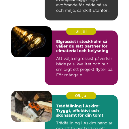
avgörande för både hälsa
och miljö, särskilt utanför
tätorter dä...
31. jul
Elgrossist i stockholm så
väljer du rätt partner för
elmaterial och belysning
Att välja elgrossist påverkar
både pris, kvalitet och hur
smidigt ett projekt flyter på.
För många e...
09. jul
Trädfällning i Askim:
Tryggt, effektivt och
skonsamt för din tomt
Trädfällning i Askim handlar
om att ta ner träd på ett