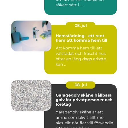
säkert sätt i ...
08. jul
Hemstädning - ett rent
hem att komma hem till
Att komma hem till ett
välstädat och fräscht hus
efter en lång dags arbete
kan ...
08. jul
Garagegolv skåne hållbara
golv för privatpersoner och
företag
garagegolv skåne är ett
ämne som blivit allt mer
aktuellt när fler vill förvandla