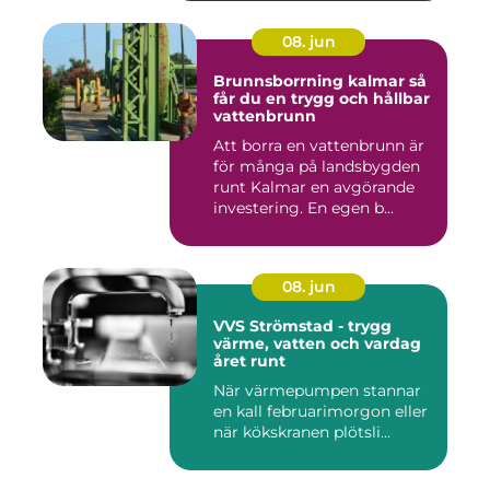
08. jun
Brunnsborrning kalmar så
får du en trygg och hållbar
vattenbrunn
Att borra en vattenbrunn är
för många på landsbygden
runt Kalmar en avgörande
investering. En egen b...
08. jun
VVS Strömstad - trygg
värme, vatten och vardag
året runt
När värmepumpen stannar
en kall februarimorgon eller
när kökskranen plötsli...