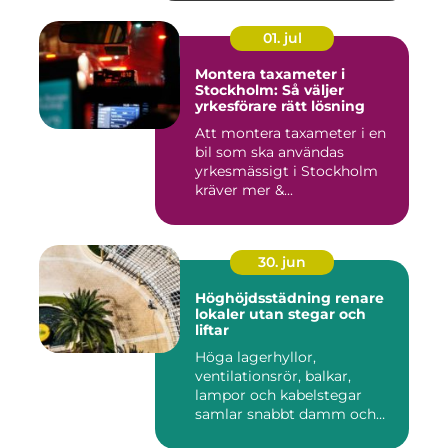
01. jul
Montera taxameter i
Stockholm: Så väljer
yrkesförare rätt lösning
Att montera taxameter i en
bil som ska användas
yrkesmässigt i Stockholm
kräver mer &...
30. jun
Höghöjdsstädning renare
lokaler utan stegar och
liftar
Höga lagerhyllor,
ventilationsrör, balkar,
lampor och kabelstegar
samlar snabbt damm och
smuts. Ändå...