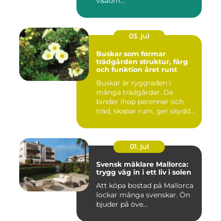
v&aum...
03. jul
Buskar som formar
trädgården struktur, färg
och funktion året runt
Buskar är ryggraden i
många trädgårdar. De
binder ihop perenner och
träd, skapar rum, ger skydd
åt f...
01. jul
Svensk mäklare Mallorca:
trygg väg in i ett liv i solen
Att köpa bostad på Mallorca
lockar många svenskar. Ön
bjuder på öve...