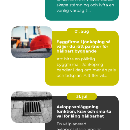
skapa stämning och lyfta en
vanlig vardag ti...
01. aug
Byggfirma i jönköping så
väljer du rätt partner för
hållbart byggande
Att hitta en pålitlig
byggfirma i Jönköping
handlar i dag om mer än pris
och tidsplan. Allt fler vil...
31. jul
Avloppsanläggning
funktion, krav och smarta
val för lång hållbarhet
En välplanerad
avloppsanläggning är