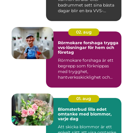
badrummet sett sina bästa
dagar blir en bra VVS-
partne...
02. aug
Rörmokare forshaga trygga
vvs-lösningar för hem och
företag
Rörmokare forshaga är ett
begrepp som förknippas
med trygghet,
hantverksskicklighet och
snabba insat...
01. aug
Blomsterbud lilla edet
omtanke med blommor,
varje dag
Att skicka blommor är ett
enkelt sätt att visa omtanke,