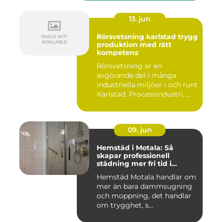
13. jun
Rörsvetsning karlstad trygg
produktion med rätt
kompetens
Rörsvetsning är en
avgörande del i många
industriella miljöer i och runt
Karlstad. Processindustri, ...
09. jun
Hemstäd i Motala: Så
skapar professionell
städning mer fri tid i
vardagen
Hemstäd Motala handlar om
mer än bara dammsugning
och moppning, det handlar
om trygghet, s...