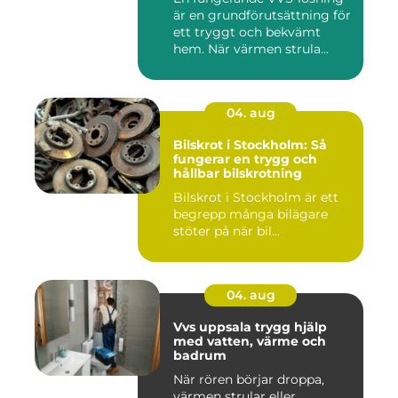
är en grundförutsättning för
ett tryggt och bekvämt
hem. När värmen strula...
04. aug
Bilskrot i Stockholm: Så
fungerar en trygg och
hållbar bilskrotning
Bilskrot i Stockholm är ett
begrepp många bilägare
stöter på när bil...
04. aug
Vvs uppsala trygg hjälp
med vatten, värme och
badrum
När rören börjar droppa,
värmen strular eller