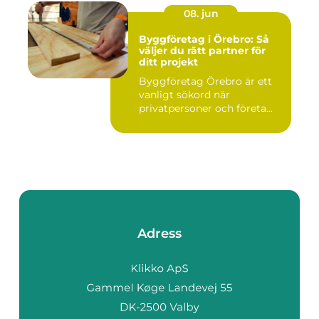
08. jun
Byggföretag i Örebro: Så
väljer du rätt partner för
ditt projekt
Byggföretag Örebro är ett
vanligt sökord när
privatpersoner och företa...
Adress