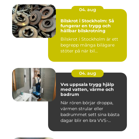
04. aug
Bilskrot i Stockholm: Så
fungerar en trygg och
hållbar bilskrotning
Bilskrot i Stockholm är ett
begrepp många bilägare
stöter på när bil...
04. aug
Vvs uppsala trygg hjälp
med vatten, värme och
badrum
När rören börjar droppa,
värmen strular eller
badrummet sett sina bästa
dagar blir en bra VVS-
partne...