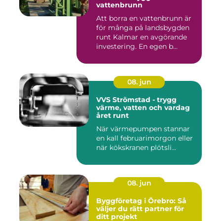
vattenbrunn
Att borra en vattenbrunn är
för många på landsbygden
runt Kalmar en avgörande
investering. En egen b...
08. jun
VVS Strömstad - trygg
värme, vatten och vardag
året runt
När värmepumpen stannar
en kall februarimorgon eller
när kökskranen plötsli...
08. jun
Byggföretag i Örebro: Så
väljer du rätt partner för
ditt projekt