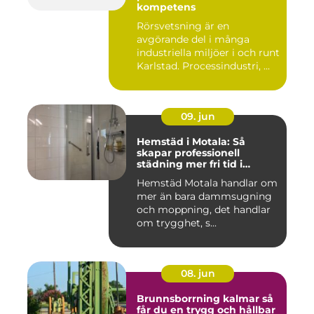
kompetens
Rörsvetsning är en
avgörande del i många
industriella miljöer i och runt
Karlstad. Processindustri, ...
09. jun
Hemstäd i Motala: Så
skapar professionell
städning mer fri tid i
vardagen
Hemstäd Motala handlar om
mer än bara dammsugning
och moppning, det handlar
om trygghet, s...
08. jun
Brunnsborrning kalmar så
får du en trygg och hållbar