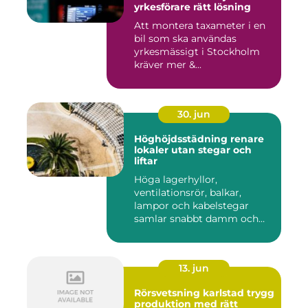
yrkesförare rätt lösning
Att montera taxameter i en
bil som ska användas
yrkesmässigt i Stockholm
kräver mer &...
30. jun
Höghöjdsstädning renare
lokaler utan stegar och
liftar
Höga lagerhyllor,
ventilationsrör, balkar,
lampor och kabelstegar
samlar snabbt damm och
smuts. Ändå...
13. jun
Rörsvetsning karlstad trygg
produktion med rätt