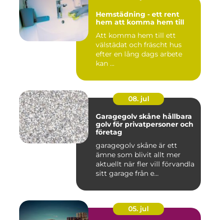
Hemstädning - ett rent
hem att komma hem till
Att komma hem till ett
välstädat och fräscht hus
efter en lång dags arbete
kan ...
08. jul
Garagegolv skåne hållbara
golv för privatpersoner och
företag
garagegolv skåne är ett
ämne som blivit allt mer
aktuellt när fler vill förvandla
sitt garage från e...
05. jul