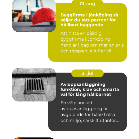
01. aug
Byggfirma i jönköping så
väljer du rätt partner för
hållbart byggande
Att hitta en pålitlig
byggfirma i Jönköping
handlar i dag om mer än pris
och tidsplan. Allt fler vil...
31. jul
Avloppsanläggning
funktion, krav och smarta
val för lång hållbarhet
En välplanerad
avloppsanläggning är
avgörande för både hälsa
och miljö, särskilt utanför
tätorter dä...