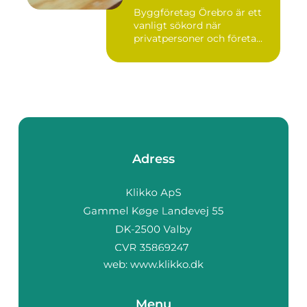
Byggföretag Örebro är ett
vanligt sökord när
privatpersoner och företa...
Adress
web:
www.klikko.dk
Menu