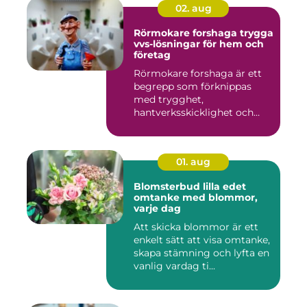
02. aug
Rörmokare forshaga trygga
vvs-lösningar för hem och
företag
Rörmokare forshaga är ett
begrepp som förknippas
med trygghet,
hantverksskicklighet och
snabba insat...
01. aug
Blomsterbud lilla edet
omtanke med blommor,
varje dag
Att skicka blommor är ett
enkelt sätt att visa omtanke,
skapa stämning och lyfta en
vanlig vardag ti...