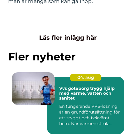
man är många som kan gå ihop.
Läs fler inlägg här
Fler nyheter
04. aug
Vvs göteborg trygg hjälp
med värme, vatten och
sanitet
En fungerande VVS-lösning
är en grundförutsättning för
ett tryggt och bekvämt
hem. När värmen strula...