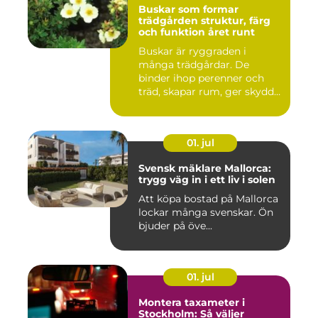
Buskar som formar
trädgården struktur, färg
och funktion året runt
Buskar är ryggraden i
många trädgårdar. De
binder ihop perenner och
träd, skapar rum, ger skydd
åt f...
01. jul
Svensk mäklare Mallorca:
trygg väg in i ett liv i solen
Att köpa bostad på Mallorca
lockar många svenskar. Ön
bjuder på öve...
01. jul
Montera taxameter i
Stockholm: Så väljer