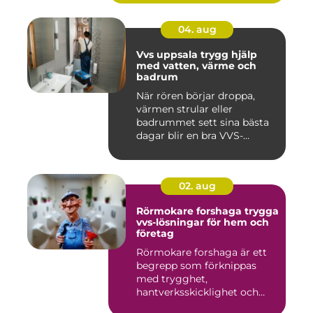
04. aug
Vvs uppsala trygg hjälp
med vatten, värme och
badrum
När rören börjar droppa,
värmen strular eller
badrummet sett sina bästa
dagar blir en bra VVS-
partne...
02. aug
Rörmokare forshaga trygga
vvs-lösningar för hem och
företag
Rörmokare forshaga är ett
begrepp som förknippas
med trygghet,
hantverksskicklighet och
snabba insat...