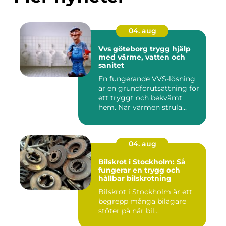
04. aug
Vvs göteborg trygg hjälp
med värme, vatten och
sanitet
En fungerande VVS-lösning
är en grundförutsättning för
ett tryggt och bekvämt
hem. När värmen strula...
04. aug
Bilskrot i Stockholm: Så
fungerar en trygg och
hållbar bilskrotning
Bilskrot i Stockholm är ett
begrepp många bilägare
stöter på när bil...