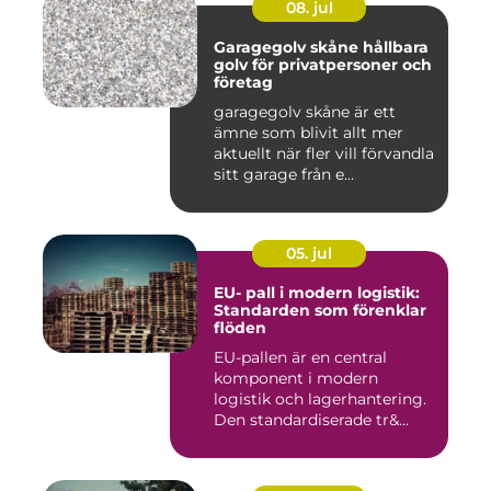
08. jul
Garagegolv skåne hållbara
golv för privatpersoner och
företag
garagegolv skåne är ett
ämne som blivit allt mer
aktuellt när fler vill förvandla
sitt garage från e...
05. jul
EU- pall i modern logistik:
Standarden som förenklar
flöden
EU-pallen är en central
komponent i modern
logistik och lagerhantering.
Den standardiserade tr&...