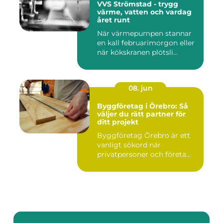
VVS Strömstad - trygg
värme, vatten och vardag
året runt
När värmepumpen stannar
en kall februarimorgon eller
när kökskranen plötsli...
08. jun
Byggföretag i Örebro: Så
väljer du rätt partner för
ditt projekt
Byggföretag Örebro är ett
vanligt sökord när
privatpersoner och företa...