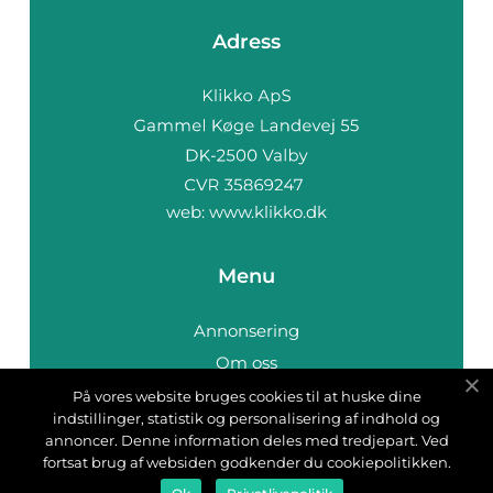
Adress
web:
www.klikko.dk
Menu
Annonsering
Om oss
Cookies
På vores website bruges cookies til at huske dine
indstillinger, statistik og personalisering af indhold og
Kontakta oss
annoncer. Denne information deles med tredjepart. Ved
Sitemap
fortsat brug af websiden godkender du cookiepolitikken.