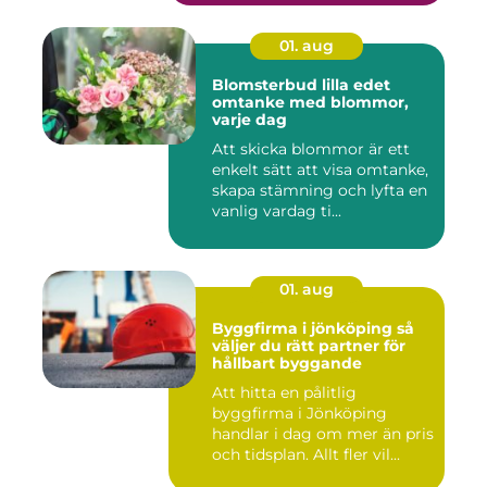
01. aug
Blomsterbud lilla edet
omtanke med blommor,
varje dag
Att skicka blommor är ett
enkelt sätt att visa omtanke,
skapa stämning och lyfta en
vanlig vardag ti...
01. aug
Byggfirma i jönköping så
väljer du rätt partner för
hållbart byggande
Att hitta en pålitlig
byggfirma i Jönköping
handlar i dag om mer än pris
och tidsplan. Allt fler vil...