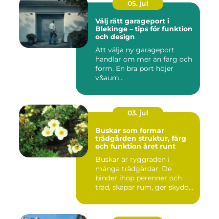
05. jul
Välj rätt garageport i
Blekinge – tips för funktion
och design
Att välja ny garageport
handlar om mer än färg och
form. En bra port höjer
v&aum...
03. jul
Buskar som formar
trädgården struktur, färg
och funktion året runt
Buskar är ryggraden i
många trädgårdar. De
binder ihop perenner och
träd, skapar rum, ger skydd
åt f...