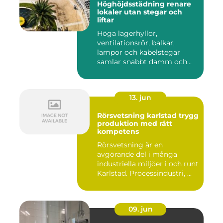
Höghöjdsstädning renare
lokaler utan stegar och
liftar
Höga lagerhyllor,
ventilationsrör, balkar,
lampor och kabelstegar
samlar snabbt damm och
smuts. Ändå...
13. jun
Rörsvetsning karlstad trygg
produktion med rätt
kompetens
Rörsvetsning är en
avgörande del i många
industriella miljöer i och runt
Karlstad. Processindustri, ...
09. jun