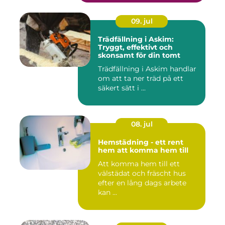
09. jul
Trädfällning i Askim:
Tryggt, effektivt och
skonsamt för din tomt
Trädfällning i Askim handlar
om att ta ner träd på ett
säkert sätt i ...
08. jul
Hemstädning - ett rent
hem att komma hem till
Att komma hem till ett
välstädat och fräscht hus
efter en lång dags arbete
kan ...