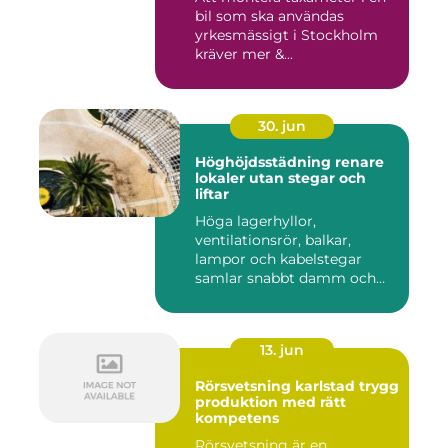
bil som ska användas
yrkesmässigt i Stockholm
kräver mer &...
30. jun
Höghöjdsstädning renare
lokaler utan stegar och
liftar
Höga lagerhyllor,
ventilationsrör, balkar,
lampor och kabelstegar
samlar snabbt damm och
smuts. Ändå...
13. jun
Rörsvetsning karlstad trygg
produktion med rätt
kompetens
Rörsvetsning är en