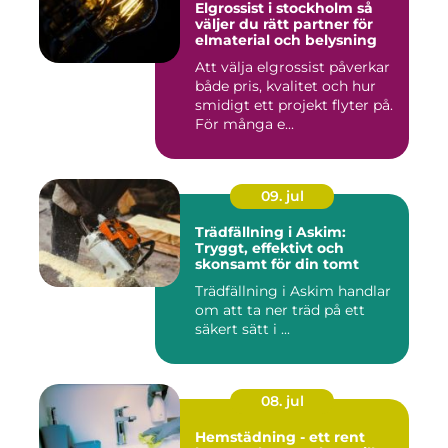
Elgrossist i stockholm så
väljer du rätt partner för
elmaterial och belysning
Att välja elgrossist påverkar
både pris, kvalitet och hur
smidigt ett projekt flyter på.
För många e...
09. jul
Trädfällning i Askim:
Tryggt, effektivt och
skonsamt för din tomt
Trädfällning i Askim handlar
om att ta ner träd på ett
säkert sätt i ...
08. jul
Hemstädning - ett rent