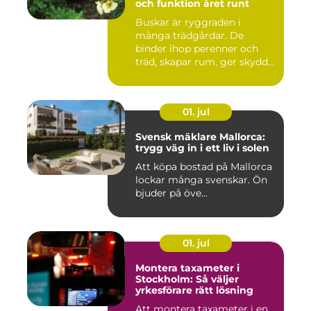
och funktion året runt
Buskar är ryggraden i
många trädgårdar. De
binder ihop perenner och
träd, skapar rum, ger skydd
åt f...
01. jul
Svensk mäklare Mallorca:
trygg väg in i ett liv i solen
Att köpa bostad på Mallorca
lockar många svenskar. Ön
bjuder på öve...
01. jul
Montera taxameter i
Stockholm: Så väljer
yrkesförare rätt lösning
Att montera taxameter i en