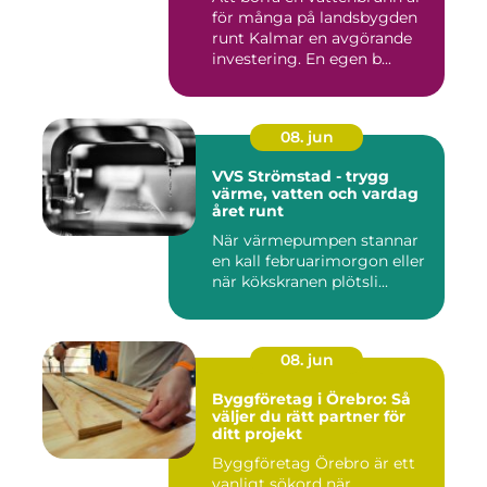
för många på landsbygden
runt Kalmar en avgörande
investering. En egen b...
08. jun
VVS Strömstad - trygg
värme, vatten och vardag
året runt
När värmepumpen stannar
en kall februarimorgon eller
när kökskranen plötsli...
08. jun
Byggföretag i Örebro: Så
väljer du rätt partner för
ditt projekt
Byggföretag Örebro är ett
vanligt sökord när