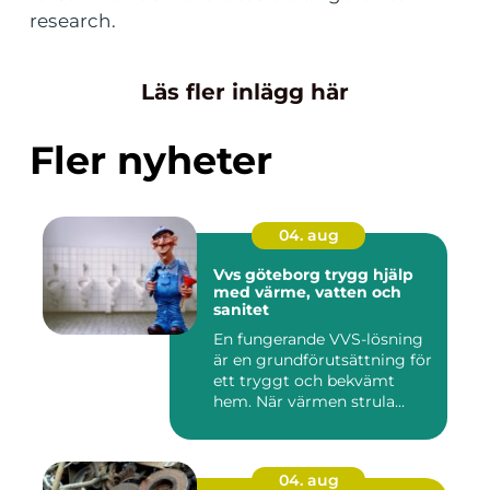
research.
Läs fler inlägg här
Fler nyheter
04. aug
Vvs göteborg trygg hjälp
med värme, vatten och
sanitet
En fungerande VVS-lösning
är en grundförutsättning för
ett tryggt och bekvämt
hem. När värmen strula...
04. aug