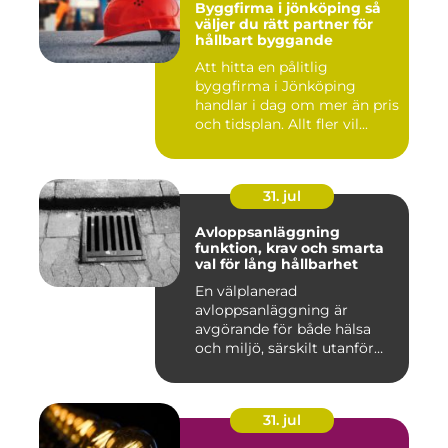
Byggfirma i jönköping så
väljer du rätt partner för
hållbart byggande
Att hitta en pålitlig
byggfirma i Jönköping
handlar i dag om mer än pris
och tidsplan. Allt fler vil...
31. jul
Avloppsanläggning
funktion, krav och smarta
val för lång hållbarhet
En välplanerad
avloppsanläggning är
avgörande för både hälsa
och miljö, särskilt utanför
tätorter dä...
31. jul