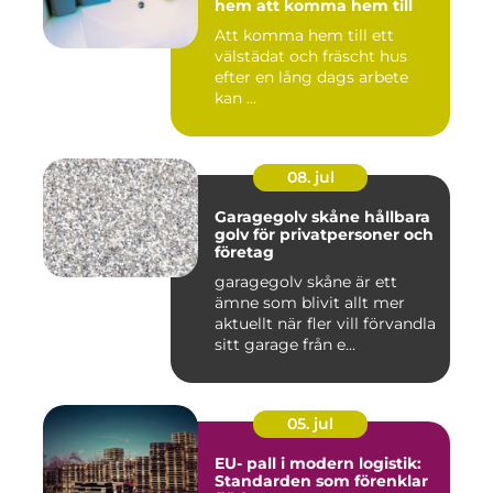
hem att komma hem till
Att komma hem till ett
välstädat och fräscht hus
efter en lång dags arbete
kan ...
08. jul
Garagegolv skåne hållbara
golv för privatpersoner och
företag
garagegolv skåne är ett
ämne som blivit allt mer
aktuellt när fler vill förvandla
sitt garage från e...
05. jul
EU- pall i modern logistik:
Standarden som förenklar