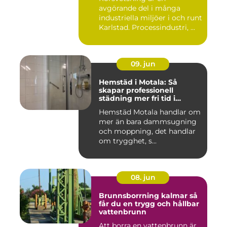
avgörande del i många
industriella miljöer i och runt
Karlstad. Processindustri, ...
09. jun
Hemstäd i Motala: Så
skapar professionell
städning mer fri tid i
vardagen
Hemstäd Motala handlar om
mer än bara dammsugning
och moppning, det handlar
om trygghet, s...
08. jun
Brunnsborrning kalmar så
får du en trygg och hållbar
vattenbrunn
Att borra en vattenbrunn är