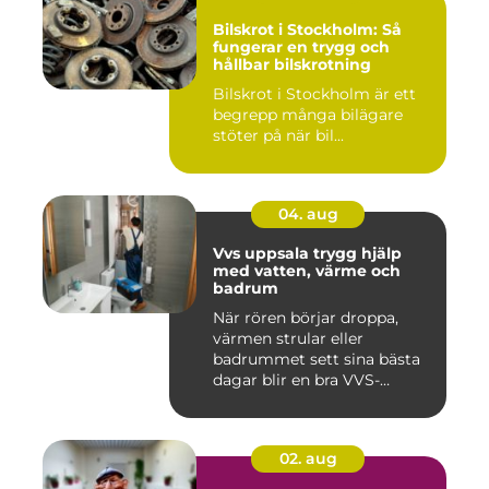
Bilskrot i Stockholm: Så
fungerar en trygg och
hållbar bilskrotning
Bilskrot i Stockholm är ett
begrepp många bilägare
stöter på när bil...
04. aug
Vvs uppsala trygg hjälp
med vatten, värme och
badrum
När rören börjar droppa,
värmen strular eller
badrummet sett sina bästa
dagar blir en bra VVS-
partne...
02. aug