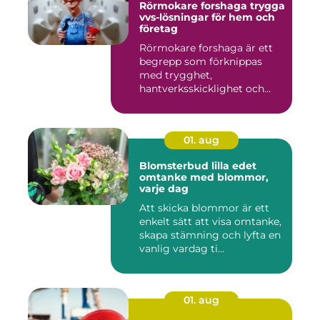
Rörmokare forshaga trygga
vvs-lösningar för hem och
företag
Rörmokare forshaga är ett
begrepp som förknippas
med trygghet,
hantverksskicklighet och
snabba insat...
01. aug
Blomsterbud lilla edet
omtanke med blommor,
varje dag
Att skicka blommor är ett
enkelt sätt att visa omtanke,
skapa stämning och lyfta en
vanlig vardag ti...
01. aug