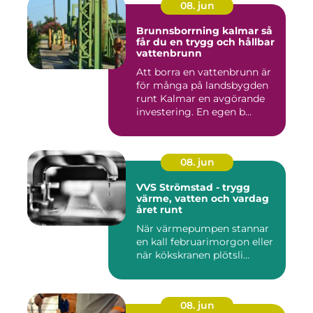
08. jun
Brunnsborrning kalmar så
får du en trygg och hållbar
vattenbrunn
Att borra en vattenbrunn är
för många på landsbygden
runt Kalmar en avgörande
investering. En egen b...
08. jun
VVS Strömstad - trygg
värme, vatten och vardag
året runt
När värmepumpen stannar
en kall februarimorgon eller
när kökskranen plötsli...
08. jun