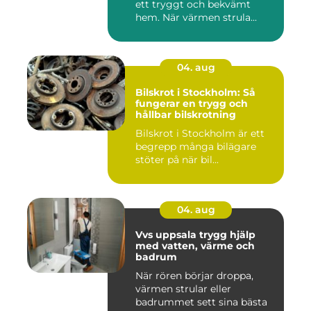
ett tryggt och bekvämt
hem. När värmen strula...
04. aug
Bilskrot i Stockholm: Så
fungerar en trygg och
hållbar bilskrotning
Bilskrot i Stockholm är ett
begrepp många bilägare
stöter på när bil...
04. aug
Vvs uppsala trygg hjälp
med vatten, värme och
badrum
När rören börjar droppa,
värmen strular eller
badrummet sett sina bästa