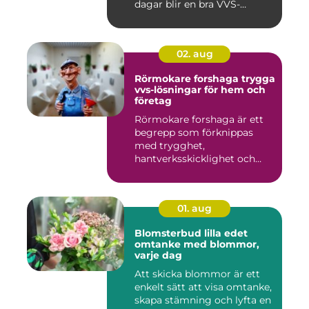
dagar blir en bra VVS-
partne...
02. aug
Rörmokare forshaga trygga
vvs-lösningar för hem och
företag
Rörmokare forshaga är ett
begrepp som förknippas
med trygghet,
hantverksskicklighet och
snabba insat...
01. aug
Blomsterbud lilla edet
omtanke med blommor,
varje dag
Att skicka blommor är ett
enkelt sätt att visa omtanke,
skapa stämning och lyfta en