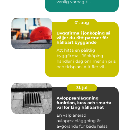
vanlig vardag ti...
01. aug
Byggfirma i jönköping så
väljer du rätt partner för
hållbart byggande
Att hitta en pålitlig
byggfirma i Jönköping
handlar i dag om mer än pris
och tidsplan. Allt fler vil...
31. jul
Avloppsanläggning
funktion, krav och smarta
val för lång hållbarhet
En välplanerad
avloppsanläggning är
avgörande för både hälsa