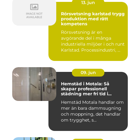
13. jun
Rörsvetsning karlstad trygg
produktion med rätt
kompetens
Rörsvetsning är en
avgörande del i många
industriella miljöer i och runt
Karlstad. Processindustri, ...
09. jun
Hemstäd i Motala: Så
skapar professionell
städning mer fri tid i
vardagen
Hemstäd Motala handlar om
mer än bara dammsugning
och moppning, det handlar
om trygghet, s...