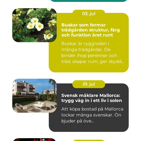
03. jul
Buskar som formar
trädgården struktur, färg
och funktion året runt
Buskar är ryggraden i
många trädgårdar. De
binder ihop perenner och
träd, skapar rum, ger skydd
åt f...
01. jul
Svensk mäklare Mallorca:
trygg väg in i ett liv i solen
Att köpa bostad på Mallorca
lockar många svenskar. Ön
bjuder på öve...