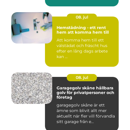
08. jul
Hemstädning - ett rent
hem att komma hem till
Att komma hem till ett
välstädat och fräscht hus
efter en lång dags arbete
kan ...
08. jul
Garagegolv skåne hållbara
golv för privatpersoner och
företag
garagegolv skåne är ett
ämne som blivit allt mer
aktuellt när fler vill förvandla
sitt garage från e...