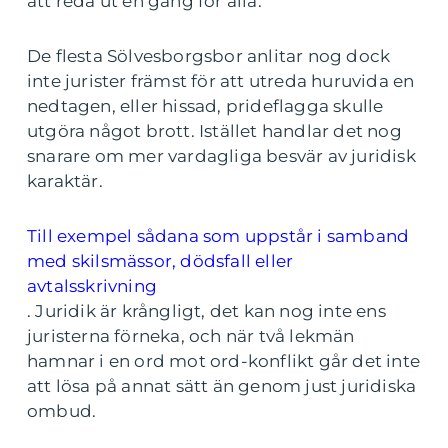
att reda ut en gång för alla.
De flesta Sölvesborgsbor anlitar nog dock
inte jurister främst för att utreda huruvida en
nedtagen, eller hissad, prideflagga skulle
utgöra något brott. Istället handlar det nog
snarare om mer vardagliga besvär av juridisk
karaktär.
Till exempel sådana som uppstår i samband
med skilsmässor, dödsfall eller
avtalsskrivning
.
Juridik är krångligt, det kan nog inte ens
juristerna förneka, och när två lekmän
hamnar i en ord mot ord-konflikt går det inte
att lösa på annat sätt än genom just juridiska
ombud.