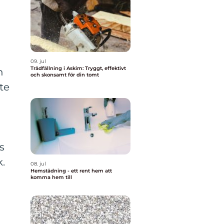
09. jul
Trädfällning i Askim: Tryggt, effektivt
h
och skonsamt för din tomt
te
s
k.
08. jul
Hemstädning - ett rent hem att
komma hem till