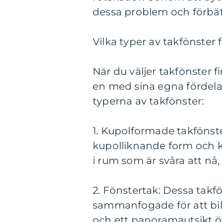
dessa problem och förbät
Vilka typer av takfönster 
När du väljer takfönster f
en med sina egna fördelar
typerna av takfönster:
1. Kupolformade takfönste
kupolliknande form och ka
i rum som är svåra att nå,
2. Fönstertak: Dessa takf
sammanfogade för att bild
och ett panoramautsikt ö