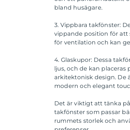
bland husägare.
3. Vippbara takfönster: D
vippande position för att 
för ventilation och kan ge
4. Glaskupor: Dessa takfön
ljus, och de kan placeras 
arkitektonisk design. De ä
modern och elegant touch 
Det är viktigt att tänka på
takfönster som passar bäs
rummets storlek och anvä
preferenser.