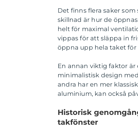
Det finns flera saker som s
skillnad är hur de öppna
helt för maximal ventilat
vippas för att släppa in fr
öppna upp hela taket för
En annan viktig faktor är
minimalistisk design me
andra har en mer klassisk e
aluminium, kan också påv
Historisk genomgång
takfönster