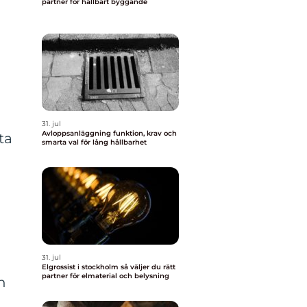
partner för hållbart byggande
t
31. jul
Avloppsanläggning funktion, krav och
ta
smarta val för lång hållbarhet
31. jul
Elgrossist i stockholm så väljer du rätt
partner för elmaterial och belysning
h