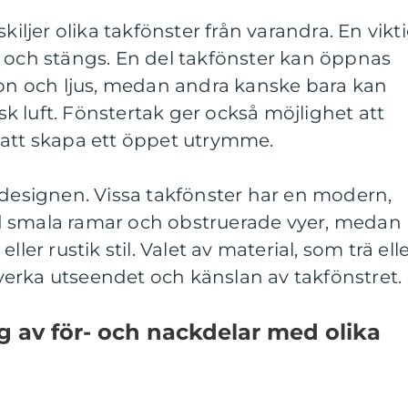
kiljer olika takfönster från varandra. En vikt
s och stängs. En del takfönster kan öppnas
ion och ljus, medan andra kanske bara kan
isk luft. Fönstertak ger också möjlighet att
 att skapa ett öppet utrymme.
 designen. Vissa takfönster har en modern,
d smala ramar och obstruerade vyer, medan
ller rustik stil. Valet av material, som trä ell
erka utseendet och känslan av takfönstret.
 av för- och nackdelar med olika