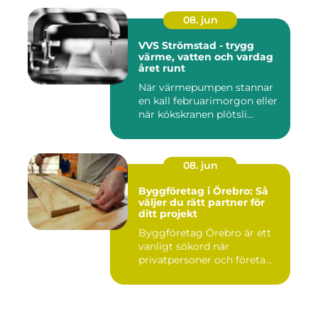
08. jun
VVS Strömstad - trygg
värme, vatten och vardag
året runt
När värmepumpen stannar
en kall februarimorgon eller
när kökskranen plötsli...
08. jun
Byggföretag i Örebro: Så
väljer du rätt partner för
ditt projekt
Byggföretag Örebro är ett
vanligt sökord när
privatpersoner och företa...