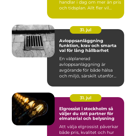
handlar i dag om mer än pris
och tidsplan. Allt fler vil...
31. jul
Avloppsanläggning
funktion, krav och smarta
val för lång hållbarhet
En välplanerad
avloppsanläggning är
avgörande för både hälsa
och miljö, särskilt utanför
tätorter dä...
31. jul
Elgrossist i stockholm så
väljer du rätt partner för
elmaterial och belysning
Att välja elgrossist påverkar
både pris, kvalitet och hur