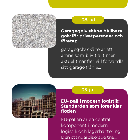
08. jul
Garagegolv skåne hållbara
golv för privatpersoner och
företag
garagegolv skåne är ett
ämne som blivit allt mer
aktuellt när fler vill förvandla
sitt garage från e...
05. jul
EU- pall i modern logistik:
Standarden som förenklar
flöden
EU-pallen är en central
komponent i modern
logistik och lagerhantering.
Den standardiserade tr&...