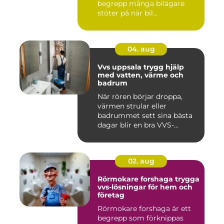
begrepp många bilägare
stöter på när bil...
04. aug
Vvs uppsala trygg hjälp
med vatten, värme och
badrum
När rören börjar droppa,
värmen strular eller
badrummet sett sina bästa
dagar blir en bra VVS-
partne...
02. aug
Rörmokare forshaga trygga
vvs-lösningar för hem och
företag
Rörmokare forshaga är ett
begrepp som förknippas