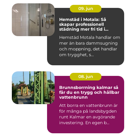
09. jun
Hemstäd i Motala: Så
skapar professionell
städning mer fri tid i
vardagen
Hemstäd Motala handlar om
mer än bara dammsugning
och moppning, det handlar
om trygghet, s...
08. jun
Brunnsborrning kalmar så
får du en trygg och hållbar
vattenbrunn
Att borra en vattenbrunn är
för många på landsbygden
runt Kalmar en avgörande
investering. En egen b...