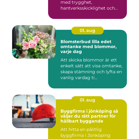
med trygghet,
hantverksskicklighet och
snabba insat...
01. aug
Blomsterbud lilla edet
omtanke med blommor,
varje dag
Att skicka blommor är ett
enkelt sätt att visa omtanke,
skapa stämning och lyfta en
vanlig vardag ti...
01. aug
Byggfirma i jönköping så
väljer du rätt partner för
hållbart byggande
Att hitta en pålitlig
byggfirma i Jönköping