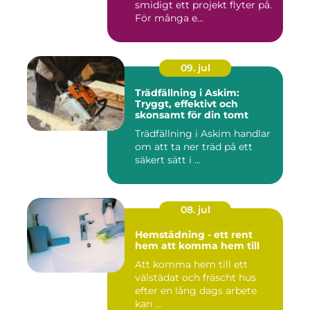
smidigt ett projekt flyter på.
För många e...
09. jul
Trädfällning i Askim:
Tryggt, effektivt och
skonsamt för din tomt
Trädfällning i Askim handlar
om att ta ner träd på ett
säkert sätt i ...
08. jul
Hemstädning - ett rent
hem att komma hem till
Att komma hem till ett
välstädat och fräscht hus
efter en lång dags arbete
kan ...