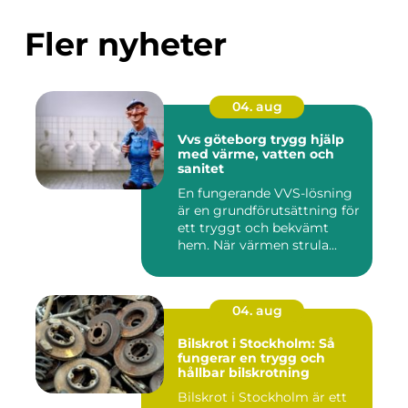
Fler nyheter
04. aug
Vvs göteborg trygg hjälp
med värme, vatten och
sanitet
En fungerande VVS-lösning
är en grundförutsättning för
ett tryggt och bekvämt
hem. När värmen strula...
04. aug
Bilskrot i Stockholm: Så
fungerar en trygg och
hållbar bilskrotning
Bilskrot i Stockholm är ett