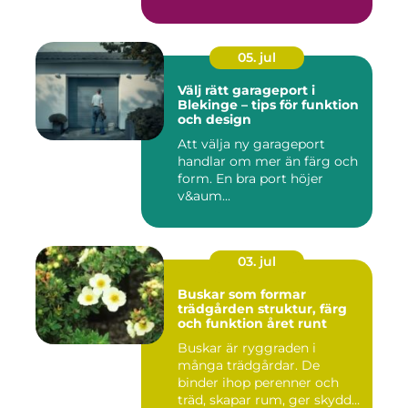
05. jul
Välj rätt garageport i
Blekinge – tips för funktion
och design
Att välja ny garageport
handlar om mer än färg och
form. En bra port höjer
v&aum...
03. jul
Buskar som formar
trädgården struktur, färg
och funktion året runt
Buskar är ryggraden i
många trädgårdar. De
binder ihop perenner och
träd, skapar rum, ger skydd