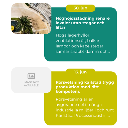
30. jun
Höghöjdsstädning renare
lokaler utan stegar och
liftar
Höga lagerhyllor,
ventilationsrör, balkar,
lampor och kabelstegar
samlar snabbt damm och
smuts. Ändå...
13. jun
Rörsvetsning karlstad trygg
produktion med rätt
kompetens
Rörsvetsning är en
avgörande del i många
industriella miljöer i och runt
Karlstad. Processindustri, ...