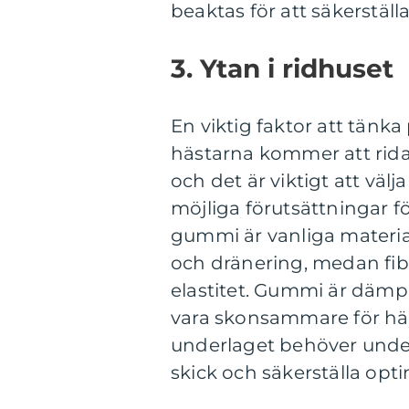
beaktas för att säkerställ
3. Ytan i ridhuset
En viktig faktor att tänk
hästarna kommer att rida
och det är viktigt att väl
möjliga förutsättningar f
gummi är vanliga material
och dränering, medan fi
elastitet. Gummi är dämp
vara skonsammare för häs
underlaget behöver underh
skick och säkerställa opti