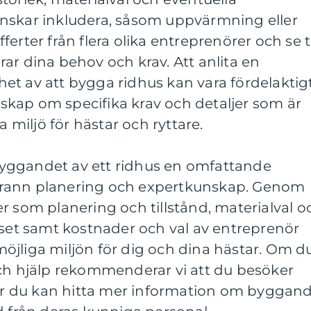
nskar inkludera, såsom uppvärmning eller
erter från flera olika entreprenörer och se ti
ar dina behov och krav. Att anlita en
et av att bygga ridhus kan vara fördelaktig
kap om specifika krav och detaljer som är
a miljö för hästar och ryttare.
yggandet av ett ridhus en omfattande
rann planering och expertkunskap. Genom
r som planering och tillstånd, materialval o
uset samt kostnader och val av entreprenör
öjliga miljön för dig och dina hästar. Om d
och hjälp rekommenderar vi att du besöker
 du kan hitta mer information om byggan