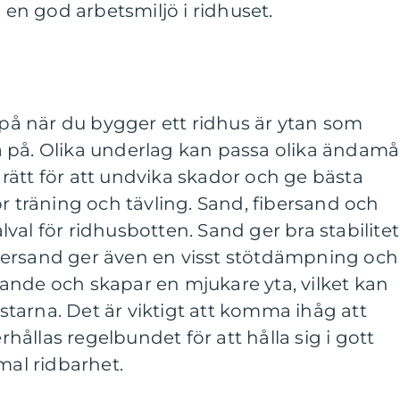
a en god arbetsmiljö i ridhuset.
a på när du bygger ett ridhus är ytan som
 på. Olika underlag kan passa olika ändamå
ja rätt för att undvika skador och ge bästa
ör träning och tävling. Sand, fibersand och
val för ridhusbotten. Sand ger bra stabilitet
bersand ger även en visst stötdämpning och
ande och skapar en mjukare yta, vilket kan
tarna. Det är viktigt att komma ihåg att
ållas regelbundet för att hålla sig i gott
mal ridbarhet.