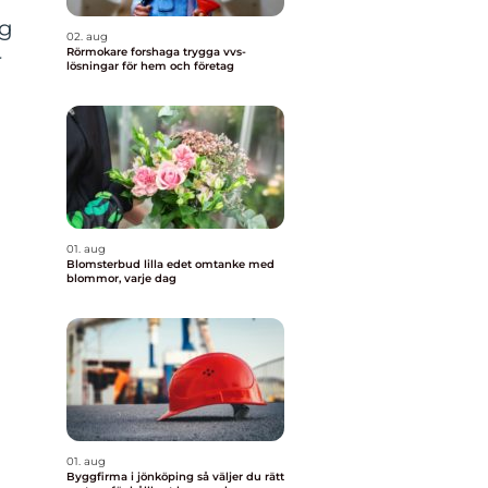
ng
02. aug
Rörmokare forshaga trygga vvs-
r
lösningar för hem och företag
01. aug
Blomsterbud lilla edet omtanke med
blommor, varje dag
01. aug
Byggfirma i jönköping så väljer du rätt