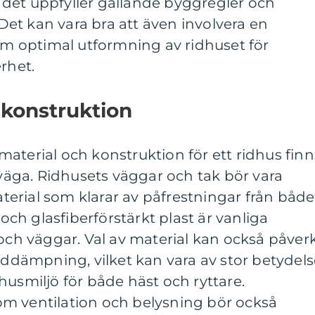
det uppfyller gällande byggregler och
et kan vara bra att även involvera en
 om optimal utformning av ridhuset för
rhet.
 konstruktion
aterial och konstruktion för ett ridhus finn
erväga. Ridhusets väggar och tak bör vara
material som klarar av påfrestningar från både
 och glasfiberförstärkt plast är vanliga
 och väggar. Val av material kan också påver
juddämpning, vilket kan vara av stor betydel
husmiljö för både häst och ryttare.
m ventilation och belysning bör också