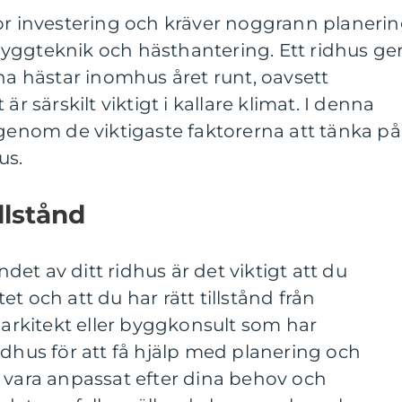
or investering och kräver noggrann planeri
yggteknik och hästhantering. Ett ridhus ge
äna hästar inomhus året runt, oavsett
är särskilt viktigt i kallare klimat. I denna
igenom de viktigaste faktorerna att tänka på
us.
llstånd
et av ditt ridhus är det viktigt att du
t och att du har rätt tillstånd från
rkitekt eller byggkonsult som har
idhus för att få hjälp med planering och
 vara anpassat efter dina behov och