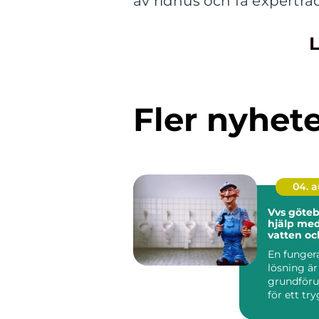
av ridhus och få expertrå
L
Fler nyhet
04. 
Vvs göteborg
hjälp me
vatten oc
En funger
lösning är
grundföru
för ett tr
bekvämt 