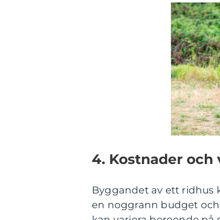
4. Kostnader och 
Byggandet av ett ridhus k
en noggrann budget och v
kan variera beroende på s