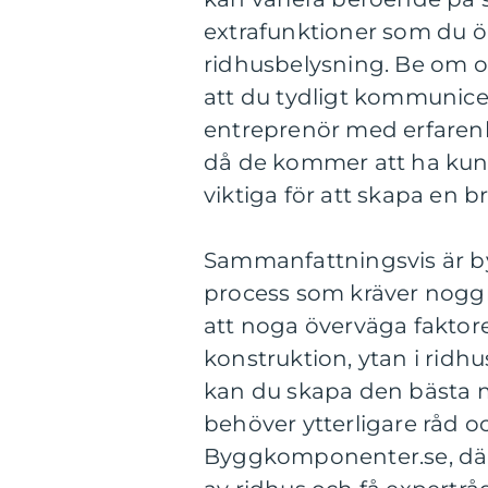
extrafunktioner som du ö
ridhusbelysning. Be om off
att du tydligt kommunicer
entreprenör med erfarenh
då de kommer att ha kuns
viktiga för att skapa en br
Sammanfattningsvis är b
process som kräver nogg
att noga överväga faktore
konstruktion, ytan i ridh
kan du skapa den bästa m
behöver ytterligare råd 
Byggkomponenter.se, där