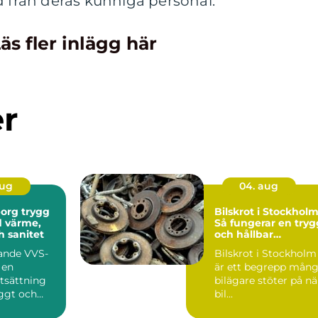
d från deras kunniga personal.
äs fler inlägg här
er
aug
04. aug
 trygg
Bilskrot i Stockholm
d värme,
Så fungerar en tryg
h sanitet
och hållbar
bilskrotning
ande VVS-
Bilskrot i Stockholm
 en
är ett begrepp mån
tsättning
bilägare stöter på nä
yggt och
bil...
hem. När