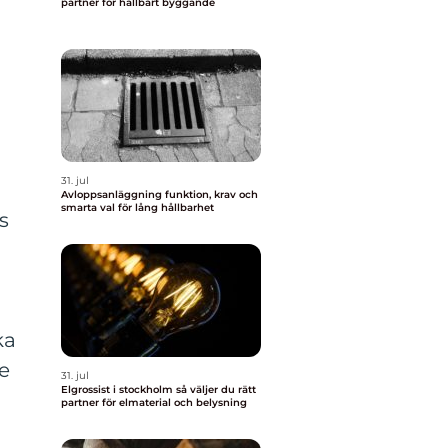
partner för hållbart byggande
31. jul
Avloppsanläggning funktion, krav och
smarta val för lång hållbarhet
s
ka
se
31. jul
Elgrossist i stockholm så väljer du rätt
partner för elmaterial och belysning