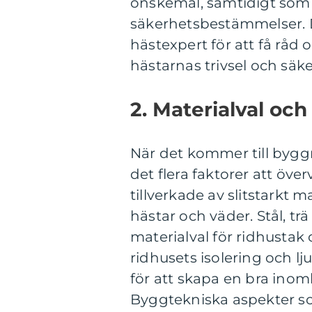
önskemål, samtidigt som 
säkerhetsbestämmelser. D
hästexpert för att få råd
hästarnas trivsel och säke
2. Materialval och
När det kommer till byggm
det flera faktorer att öv
tillverkade av slitstarkt 
hästar och väder. Stål, trä
materialval för ridhustak
ridhusets isolering och l
för att skapa en bra inom
Byggtekniska aspekter so