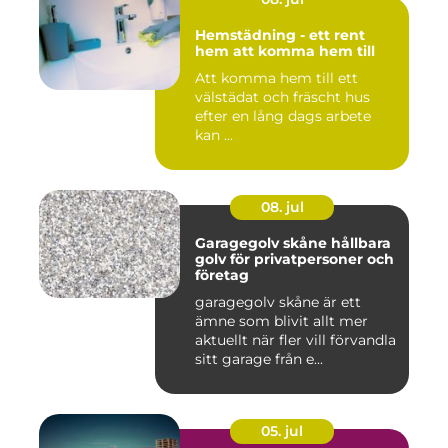
Hemstädning - ett rent
hem att komma hem till
Att komma hem till ett
välstädat och fräscht hus
efter en lång dags arbete
kan ...
08. jul
Garagegolv skåne hållbara
golv för privatpersoner och
företag
garagegolv skåne är ett
ämne som blivit allt mer
aktuellt när fler vill förvandla
sitt garage från e...
05. jul