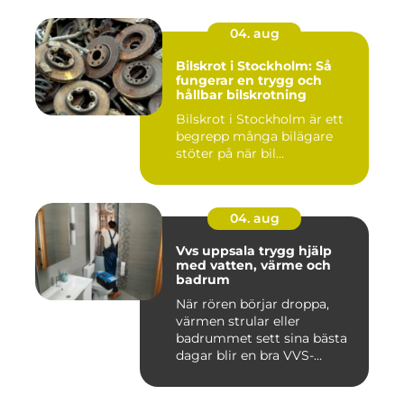
04. aug
Bilskrot i Stockholm: Så
fungerar en trygg och
hållbar bilskrotning
Bilskrot i Stockholm är ett
begrepp många bilägare
stöter på när bil...
04. aug
Vvs uppsala trygg hjälp
med vatten, värme och
badrum
När rören börjar droppa,
värmen strular eller
badrummet sett sina bästa
dagar blir en bra VVS-
partne...