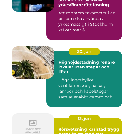
Stockholm: Så väljer
yrkesförare rätt lösning
Att montera taxameter i en
bil som ska användas
yrkesmässigt i Stockholm
kräver mer &...
30. jun
Höghöjdsstädning renare
lokaler utan stegar och
liftar
Höga lagerhyllor,
ventilationsrör, balkar,
lampor och kabelstegar
samlar snabbt damm och
smuts. Ändå...
13. jun
Rörsvetsning karlstad trygg