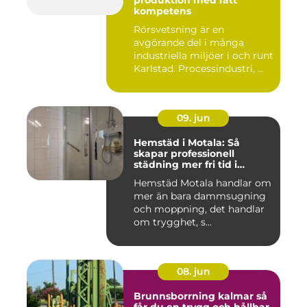
produktion med rätt
kompetens
Rörsvetsning är en
avgörande del i många
industriella miljöer i och runt
Karlstad. Processindustri, ...
09. jun
Hemstäd i Motala: Så
skapar professionell
städning mer fri tid i
vardagen
Hemstäd Motala handlar om
mer än bara dammsugning
och moppning, det handlar
om trygghet, s...
08. jun
Brunnsborrning kalmar så