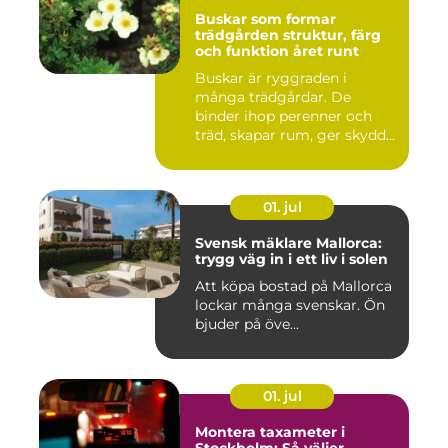
Buskar som formar
trädgården struktur, färg
och funktion året runt
Buskar är ryggraden i
många trädgårdar. De
binder ihop perenner och
träd, skapar rum, ger skydd
åt f...
01. jul
Svensk mäklare Mallorca:
trygg väg in i ett liv i solen
Att köpa bostad på Mallorca
lockar många svenskar. Ön
bjuder på öve...
01. jul
Montera taxameter i