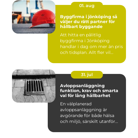
01. aug
Byggfirma i jönköping så
väljer du rätt partner för
hållbart byggande
Att hitta en pålitlig
byggfirma i Jönköping
handlar i dag om mer än pris
och tidsplan. Allt fler vil...
31. jul
Avloppsanläggning
funktion, krav och smarta
val för lång hållbarhet
En välplanerad
avloppsanläggning är
avgörande för både hälsa
och miljö, särskilt utanför
tätorter dä...