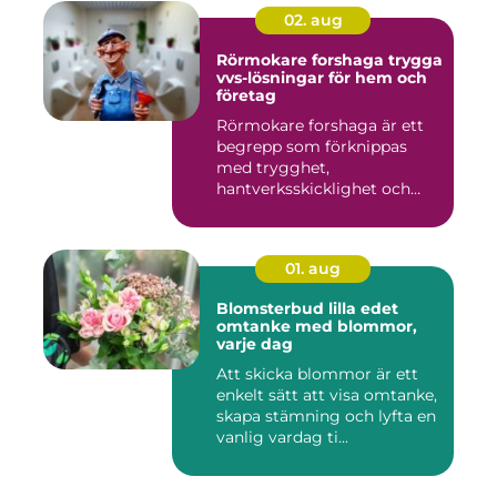
02. aug
Rörmokare forshaga trygga
vvs-lösningar för hem och
företag
Rörmokare forshaga är ett
begrepp som förknippas
med trygghet,
hantverksskicklighet och
snabba insat...
01. aug
Blomsterbud lilla edet
omtanke med blommor,
varje dag
Att skicka blommor är ett
enkelt sätt att visa omtanke,
skapa stämning och lyfta en
vanlig vardag ti...