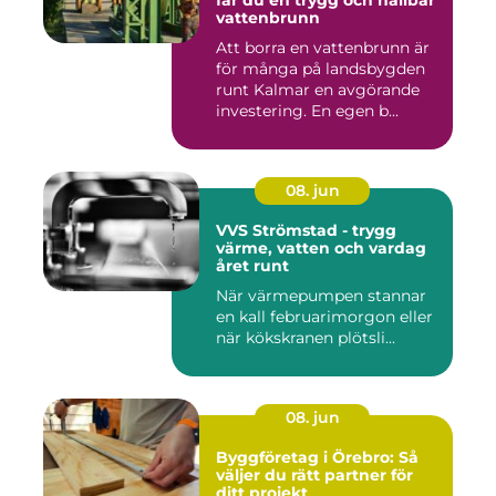
får du en trygg och hållbar
vattenbrunn
Att borra en vattenbrunn är
för många på landsbygden
runt Kalmar en avgörande
investering. En egen b...
08. jun
VVS Strömstad - trygg
värme, vatten och vardag
året runt
När värmepumpen stannar
en kall februarimorgon eller
när kökskranen plötsli...
08. jun
Byggföretag i Örebro: Så
väljer du rätt partner för
ditt projekt