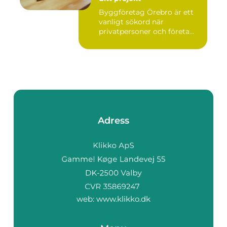
Byggföretag Örebro är ett
vanligt sökord när
privatpersoner och företa...
Adress
web:
www.klikko.dk