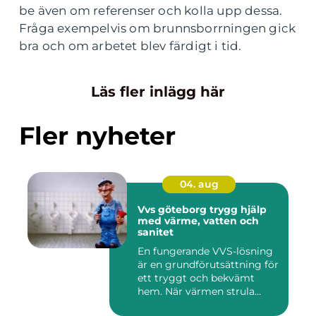
be även om referenser och kolla upp dessa.
Fråga exempelvis om brunnsborrningen gick
bra och om arbetet blev färdigt i tid.
Läs fler inlägg här
Fler nyheter
04. aug
Vvs göteborg trygg hjälp
med värme, vatten och
sanitet
En fungerande VVS-lösning
är en grundförutsättning för
ett tryggt och bekvämt
hem. När värmen strula...