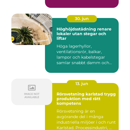
30. jun
Höghöjdsstädning renare
lokaler utan stegar och
liftar
Höga lagerhyllor,
ventilationsrör, balkar,
lampor och kabelstegar
samlar snabbt damm och
smuts. Ändå...
13. jun
Rörsvetsning karlstad trygg
produktion med rätt
kompetens
Rörsvetsning är en
avgörande del i många
industriella miljöer i och runt
Karlstad. Processindustri, ...