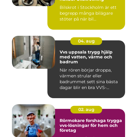
Bilskrot i Stockholm är ett
begrepp många bilägare
stöter på när bil...
04. aug
Vvs uppsala trygg hjälp
med vatten, värme och
badrum
När rören börjar droppa,
värmen strular eller
badrummet sett sina bästa
dagar blir en bra VVS-
partne...
02. aug
Rörmokare forshaga trygga
vvs-lösningar för hem och
företag