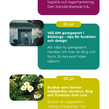
logistik och lagerhantering.
Den standardiserade tr&...
05. jul
Välj rätt garageport i
Blekinge – tips för funktion
och design
Att välja ny garageport
handlar om mer än färg och
form. En bra port höjer
v&aum...
03. jul
Buskar som formar
trädgården struktur, färg
och funktion året runt
Buskar är ryggraden i
många trädgårdar. De