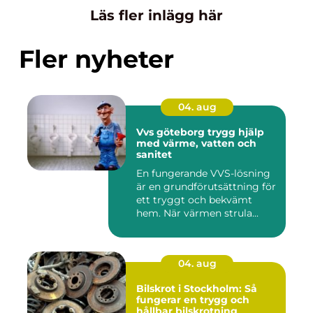
Läs fler inlägg här
Fler nyheter
04. aug
Vvs göteborg trygg hjälp
med värme, vatten och
sanitet
En fungerande VVS-lösning
är en grundförutsättning för
ett tryggt och bekvämt
hem. När värmen strula...
04. aug
Bilskrot i Stockholm: Så
fungerar en trygg och
hållbar bilskrotning