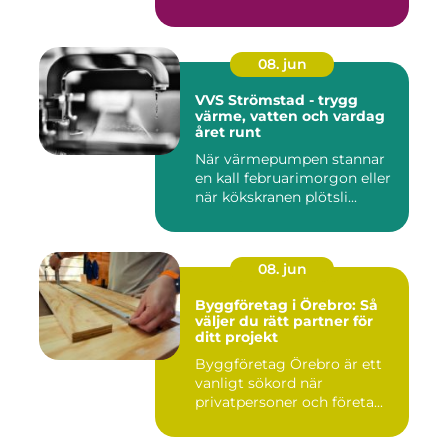
08. jun
VVS Strömstad - trygg
värme, vatten och vardag
året runt
När värmepumpen stannar
en kall februarimorgon eller
när kökskranen plötsli...
08. jun
Byggföretag i Örebro: Så
väljer du rätt partner för
ditt projekt
Byggföretag Örebro är ett
vanligt sökord när
privatpersoner och företa...