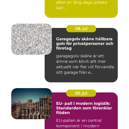
efter en lång dags arbete
kan ...
08. jul
Garagegolv skåne hållbara
golv för privatpersoner och
företag
garagegolv skåne är ett
ämne som blivit allt mer
aktuellt när fler vill förvandla
sitt garage från e...
05. jul
EU- pall i modern logistik:
Standarden som förenklar
flöden
EU-pallen är en central
komponent i modern