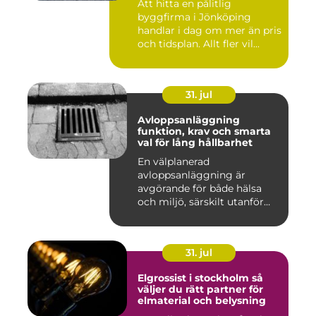
Att hitta en pålitlig
byggfirma i Jönköping
handlar i dag om mer än pris
och tidsplan. Allt fler vil...
31. jul
Avloppsanläggning
funktion, krav och smarta
val för lång hållbarhet
En välplanerad
avloppsanläggning är
avgörande för både hälsa
och miljö, särskilt utanför
tätorter dä...
31. jul
Elgrossist i stockholm så
väljer du rätt partner för
elmaterial och belysning