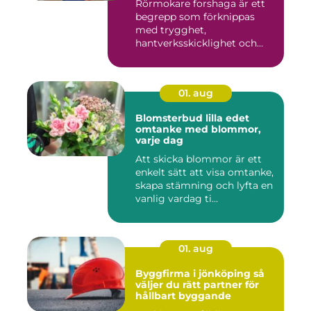
Rörmokare forshaga är ett
begrepp som förknippas
med trygghet,
hantverksskicklighet och
snabba insat...
01. aug
Blomsterbud lilla edet
omtanke med blommor,
varje dag
Att skicka blommor är ett
enkelt sätt att visa omtanke,
skapa stämning och lyfta en
vanlig vardag ti...
01. aug
Byggfirma i jönköping så
väljer du rätt partner för
hållbart byggande