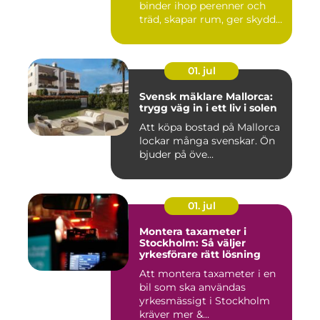
binder ihop perenner och
träd, skapar rum, ger skydd
åt f...
01. jul
Svensk mäklare Mallorca:
trygg väg in i ett liv i solen
Att köpa bostad på Mallorca
lockar många svenskar. Ön
bjuder på öve...
01. jul
Montera taxameter i
Stockholm: Så väljer
yrkesförare rätt lösning
Att montera taxameter i en
bil som ska användas
yrkesmässigt i Stockholm
kräver mer &...