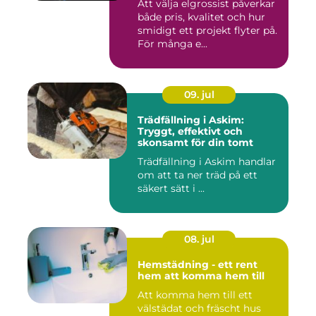
Att välja elgrossist påverkar
både pris, kvalitet och hur
smidigt ett projekt flyter på.
För många e...
09. jul
Trädfällning i Askim:
Tryggt, effektivt och
skonsamt för din tomt
Trädfällning i Askim handlar
om att ta ner träd på ett
säkert sätt i ...
08. jul
Hemstädning - ett rent
hem att komma hem till
Att komma hem till ett
välstädat och fräscht hus