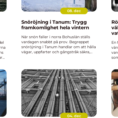
08. dec
Snöröjning i Tanum: Trygg
Rö
framkomlighet hela vintern
vä
va
När snön faller i norra Bohuslän ställs
vardagen snabbt på prov. Begreppet
del
En 
snöröjning i Tanum handlar om att hålla
arna
vär
vägar, uppfarter och gångstråk säkra,
ns
var
öppna och väl underh&ar...
är
som
tem
bak
04. dec