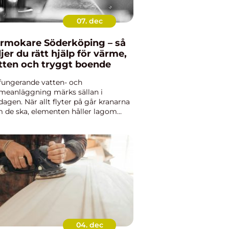
07. dec
rmokare Söderköping – så
ljer du rätt hjälp för värme,
tten och tryggt boende
fungerande vatten- och
meanläggning märks sällan i
dagen. När allt flyter på går kranarna
 de ska, elementen håller lagom
peratur och avloppet sköter sig i
grunden. Först när...
04. dec