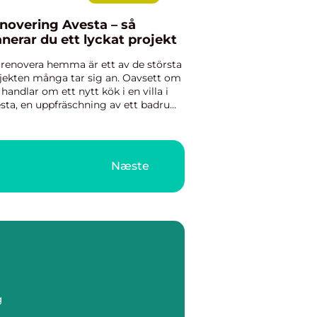
novering Avesta – så
anerar du ett lyckat projekt
 renovera hemma är ett av de största
jekten många tar sig an. Oavsett om
 handlar om ett nytt kök i en villa i
sta, en uppfräschning av ett badrum
rylbo eller en varsam uppdatering av
äldre torp, kr&a...
Næste
g