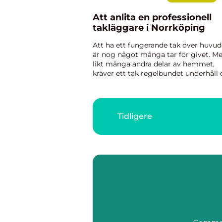
Att anlita en professionell
takläggare i Norrköping
Att ha ett fungerande tak över huvud
är nog något många tar för givet. Me
likt många andra delar av hemmet,
kräver ett tak regelbundet underhåll
ibland ett helt byte för att fortsätta
skyd...
Tidligere