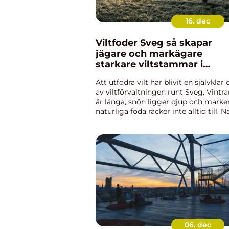
16. dec
Viltfoder Sveg så skapar
jägare och markägare
starkare viltstammar i
härjedalen
Att utfodra vilt har blivit en självklar 
av viltförvaltningen runt Sveg. Vintr
är långa, snön ligger djup och marke
naturliga föda räcker inte alltid till. N
fodret planeras genomtänkt kan j&a...
06. dec