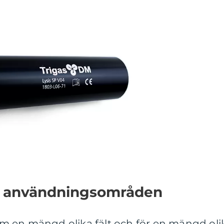
h användningsområden
 en mängd olika fält och för en mängd oli