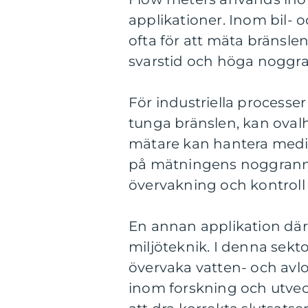
applikationer. Inom bil- 
ofta för att mäta bränsle
svarstid och höga noggra
För industriella processe
tunga bränslen, kan ovalh
mätare kan hantera media
på mätningens noggrannhe
övervakning och kontroll a
En annan applikation där 
miljöteknik. I denna sekt
övervaka vatten- och av
inom forskning och utveck