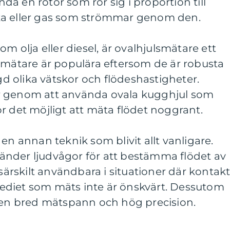
a en rotor som rör sig i proportion till
ka eller gas som strömmar genom den.
om olja eller diesel, är ovalhjulsmätare ett
 mätare är populära eftersom de är robusta
 olika vätskor och flödeshastigheter.
r genom att använda ovala kugghjul som
 gör det möjligt att mäta flödet noggrant.
en annan teknik som blivit allt vanligare.
nder ljudvågor för att bestämma flödet av
 särskilt användbara i situationer där kontak
ediet som mäts inte är önskvärt. Dessutom
k en bred mätspann och hög precision.