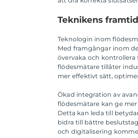
att dra korrekta slutsatser
Teknikens framti
Teknologin inom flödesmä
Med framgångar inom det
övervaka och kontrollera f
flödesmätare tillåter indu
mer effektivt sätt, optim
Ökad integration av avan
flödesmätare kan ge mer d
Detta kan leda till betyda
bidra till bättre besluts
och digitalisering kommer 