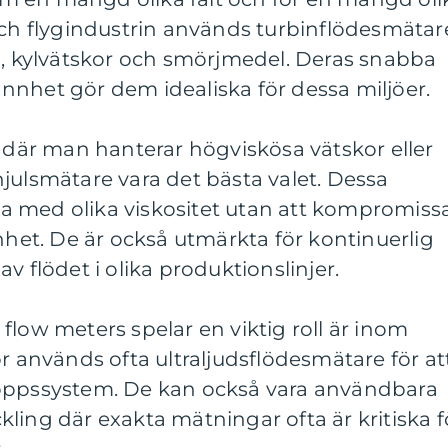
och flygindustrin används turbinflödesmätar
n, kylvätskor och smörjmedel. Deras snabba
nnhet gör dem idealiska för dessa miljöer.
r där man hanterar högviskösa vätskor eller
julsmätare vara det bästa valet. Dessa
 med olika viskositet utan att kompromiss
t. De är också utmärkta för kontinuerlig
v flödet i olika produktionslinjer.
flow meters spelar en viktig roll är inom
or används ofta ultraljudsflödesmätare för at
loppssystem. De kan också vara användbara
ling där exakta mätningar ofta är kritiska f