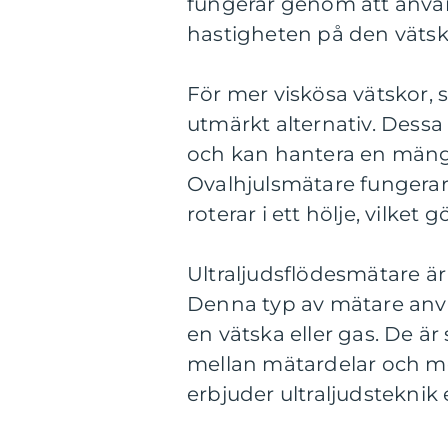
fungerar genom att använd
hastigheten på den väts
För mer viskösa vätskor, s
utmärkt alternativ. Dessa
och kan hantera en mängd
Ovalhjulsmätare fungera
roterar i ett hölje, vilket
Ultraljudsflödesmätare är 
Denna typ av mätare anvä
en vätska eller gas. De är
mellan mätardelar och m
erbjuder ultraljudstekni