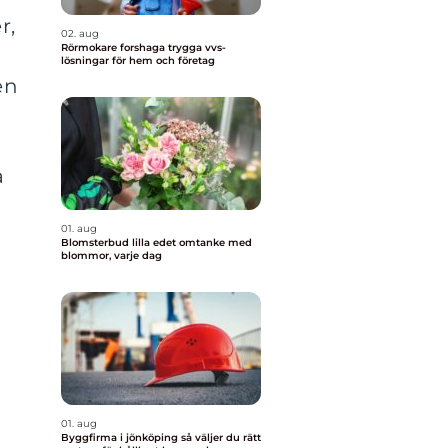
r,
02. aug
Rörmokare forshaga trygga vvs-
lösningar för hem och företag
en
a
01. aug
Blomsterbud lilla edet omtanke med
blommor, varje dag
01. aug
Byggfirma i jönköping så väljer du rätt