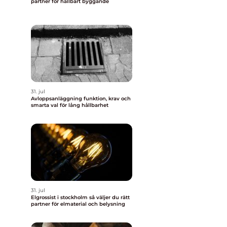
partner för hållbart byggande
31. jul
Avloppsanläggning funktion, krav och
smarta val för lång hållbarhet
t
31. jul
Elgrossist i stockholm så väljer du rätt
partner för elmaterial och belysning