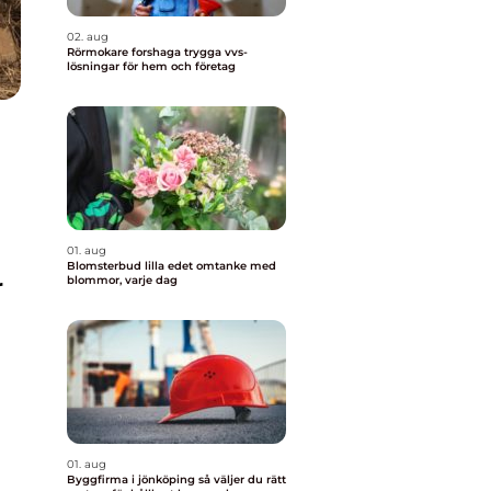
02. aug
Rörmokare forshaga trygga vvs-
lösningar för hem och företag
01. aug
Blomsterbud lilla edet omtanke med
r
blommor, varje dag
d
01. aug
Byggfirma i jönköping så väljer du rätt