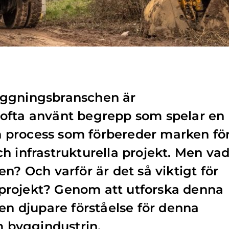
äggningsbranschen är
ofta använt begrepp som spelar en
 en process som förbereder marken fö
h infrastrukturella projekt. Men va
n? Och varför är det så viktigt för
rojekt? Genom att utforska denna
 en djupare förståelse för denna
m byggindustrin.