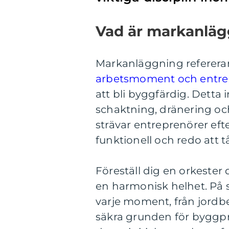
Vad är markanlä
Markanläggning refererar t
arbetsmoment och entr
att bli byggfärdig. Detta
schaktning, dränering o
strävar entreprenörer efte
funktionell och redo att t
Föreställ dig en orkester 
en harmonisk helhet. På
varje moment, från jordbe
säkra grunden för byggpr