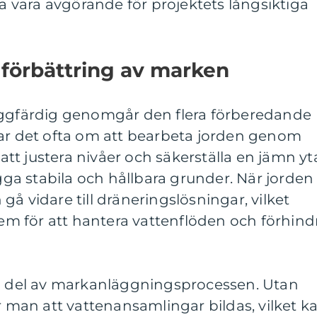
ta vara avgörande för projektets långsiktiga
 förbättring av marken
yggfärdig genomgår den flera förberedande
lar det ofta om att bearbeta jorden genom
 att justera nivåer och säkerställa en jämn yt
ygga stabila och hållbara grunder. När jorden
å vidare till dräneringslösningar, vilket
stem för att hantera vattenflöden och förhind
ll del av markanläggningsprocessen. Utan
ar man att vattenansamlingar bildas, vilket k