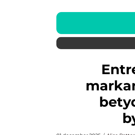
Entreprenad inom
markan
bety
b