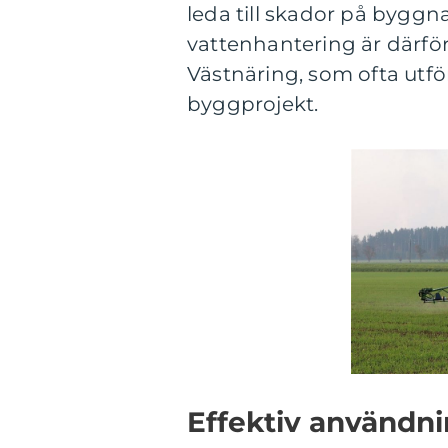
leda till skador på byggna
vattenhantering är därför
Västnäring, som ofta utf
byggprojekt.
Effektiv användni