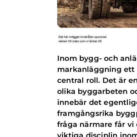
Inom bygg- och anl
markanläggning ett 
central roll. Det är
olika byggarbeten oc
innebär det egentlige
framgångsrika byggp
fråga närmare får vi
viktiga disciplin ino