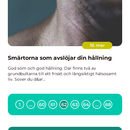
10. mar
Smärtorna som avslöjar din hållning
God söm och god hållning. Där finns två av
grundbultarna till ett friskt och långsiktigt hälsosamt
liv. Sover du d&ar...
1
…
60
61
62
63
64
…
68