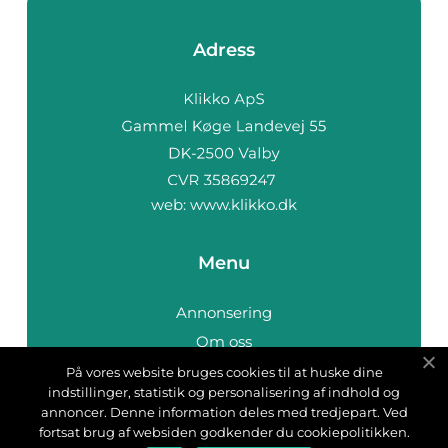
Adress
web:
www.klikko.dk
Menu
Annonsering
Om oss
Cookies
På vores website bruges cookies til at huske dine
indstillinger, statistik og personalisering af indhold og
Kontakta oss
annoncer. Denne information deles med tredjepart. Ved
Sitemap
fortsat brug af websiden godkender du cookiepolitikken.