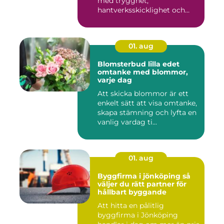
med trygghet,
hantverksskicklighet och
snabba insat...
01. aug
Blomsterbud lilla edet
omtanke med blommor,
varje dag
Att skicka blommor är ett
enkelt sätt att visa omtanke,
skapa stämning och lyfta en
vanlig vardag ti...
01. aug
Byggfirma i jönköping så
väljer du rätt partner för
hållbart byggande
Att hitta en pålitlig
byggfirma i Jönköping