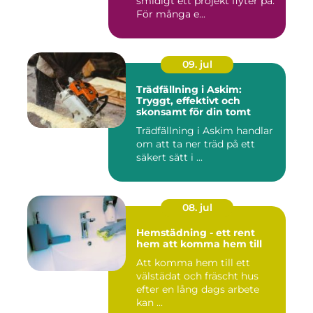
smidigt ett projekt flyter på.
För många e...
09. jul
Trädfällning i Askim:
Tryggt, effektivt och
skonsamt för din tomt
Trädfällning i Askim handlar
om att ta ner träd på ett
säkert sätt i ...
08. jul
Hemstädning - ett rent
hem att komma hem till
Att komma hem till ett
välstädat och fräscht hus
efter en lång dags arbete
kan ...