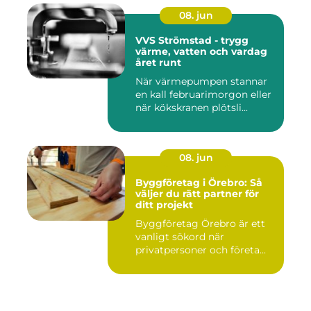
08. jun
VVS Strömstad - trygg
värme, vatten och vardag
året runt
När värmepumpen stannar
en kall februarimorgon eller
när kökskranen plötsli...
08. jun
Byggföretag i Örebro: Så
väljer du rätt partner för
ditt projekt
Byggföretag Örebro är ett
vanligt sökord när
privatpersoner och företa...