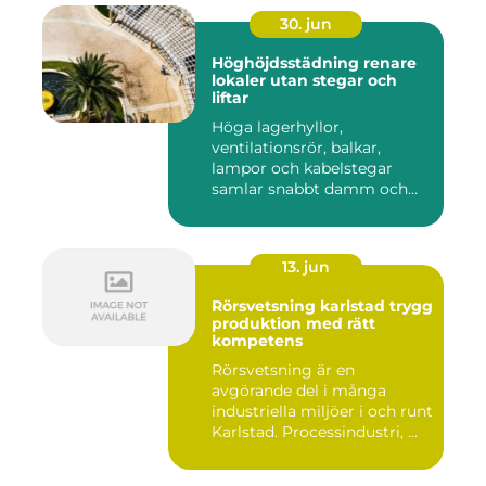
30. jun
Höghöjdsstädning renare
lokaler utan stegar och
liftar
Höga lagerhyllor,
ventilationsrör, balkar,
lampor och kabelstegar
samlar snabbt damm och
smuts. Ändå...
13. jun
Rörsvetsning karlstad trygg
produktion med rätt
kompetens
Rörsvetsning är en
avgörande del i många
industriella miljöer i och runt
Karlstad. Processindustri, ...