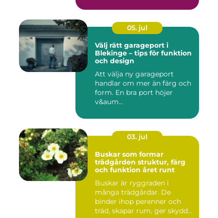
05. jul
Välj rätt garageport i
Blekinge – tips för funktion
och design
Att välja ny garageport
handlar om mer än färg och
form. En bra port höjer
v&aum...
03. jul
Buskar som formar
trädgården struktur, färg
och funktion året runt
Buskar är ryggraden i
många trädgårdar. De
binder ihop perenner och
träd, skapar rum, ger skydd