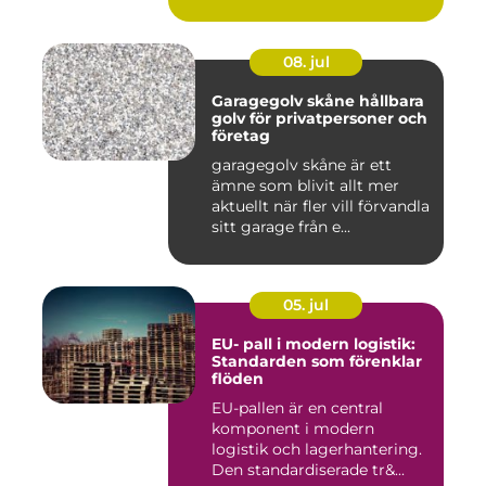
08. jul
Garagegolv skåne hållbara
golv för privatpersoner och
företag
garagegolv skåne är ett
ämne som blivit allt mer
aktuellt när fler vill förvandla
sitt garage från e...
05. jul
EU- pall i modern logistik:
Standarden som förenklar
flöden
EU-pallen är en central
komponent i modern
logistik och lagerhantering.
Den standardiserade tr&...