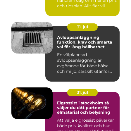
handlar i dag om mer än pris
och tidsplan. Allt fler vil...
31. jul
Avloppsanläggning
funktion, krav och smarta
val för lång hållbarhet
En välplanerad
avloppsanläggning är
avgörande för både hälsa
och miljö, särskilt utanför
tätorter dä...
31. jul
Elgrossist i stockholm så
väljer du rätt partner för
elmaterial och belysning
Att välja elgrossist påverkar
både pris, kvalitet och hur