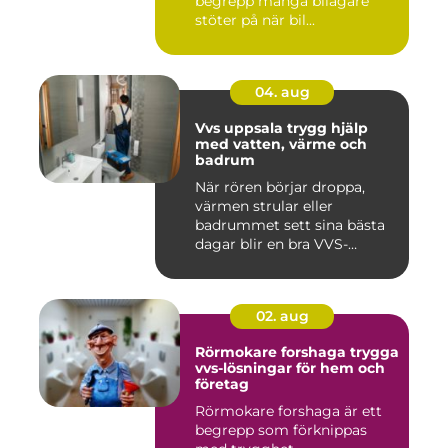
begrepp många bilägare
stöter på när bil...
04. aug
Vvs uppsala trygg hjälp
med vatten, värme och
badrum
När rören börjar droppa,
värmen strular eller
badrummet sett sina bästa
dagar blir en bra VVS-
partne...
02. aug
Rörmokare forshaga trygga
vvs-lösningar för hem och
företag
Rörmokare forshaga är ett
begrepp som förknippas