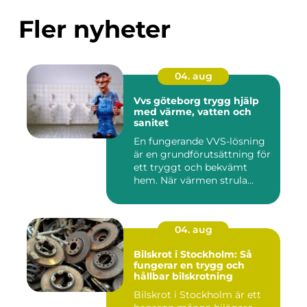
Fler nyheter
04. aug
Vvs göteborg trygg hjälp
med värme, vatten och
sanitet
En fungerande VVS-lösning
är en grundförutsättning för
ett tryggt och bekvämt
hem. När värmen strula...
04. aug
Bilskrot i Stockholm: Så
fungerar en trygg och
hållbar bilskrotning
Bilskrot i Stockholm är ett