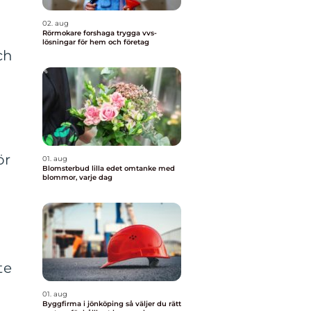
02. aug
Rörmokare forshaga trygga vvs-
lösningar för hem och företag
ch
ör
01. aug
Blomsterbud lilla edet omtanke med
blommor, varje dag
te
01. aug
Byggfirma i jönköping så väljer du rätt