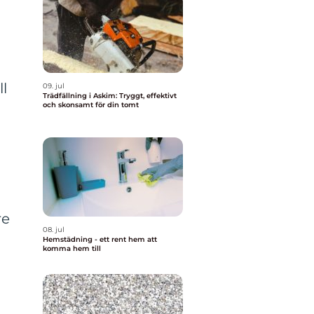
a
ll
09. jul
Trädfällning i Askim: Tryggt, effektivt
och skonsamt för din tomt
re
08. jul
Hemstädning - ett rent hem att
komma hem till