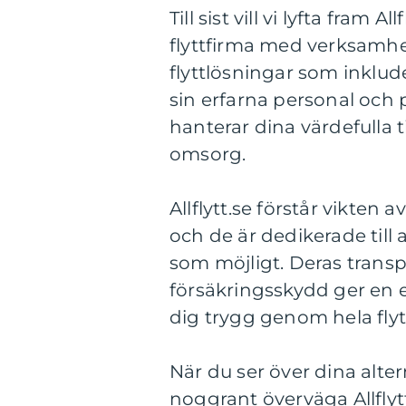
Till sist vill vi lyfta fram 
flyttfirma med verksamhet
flyttlösningar som inklude
sin erfarna personal och
hanterar dina värdefulla 
omsorg.
Allflytt.se förstår vikten 
och de är dedikerade till a
som möjligt. Deras trans
försäkringsskydd ger en 
dig trygg genom hela fly
När du ser över dina alter
noggrant överväga Allflytt