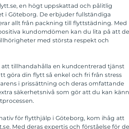
Allflytt.se, en högt uppskattad och pålitlig
 i Göteborg. De erbjuder fullständiga
rar allt från packning till flyttstädning. Med
 positiva kundomdömen kan du lita på att d
tillhörigheter med största respekt och
av att tillhandahålla en kundcentrerad tjänst
tt göra din flytt så enkel och fri från stress
parens i prissättning och deras omfattande
extra säkerhetsnivå som gör att du kan kän
ttprocessen.
nativ för flytthjälp i Göteborg, kom ihåg att
.se. Med deras expertis och förståelse för d