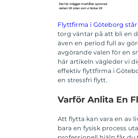
Flyttfirma i Göteborg står
torg väntar på att bli en
även en period full av gö
avgörande valen för en smi
här artikeln vägleder vi d
effektiv flyttfirma i Göt
en stressfri flytt.
Varför Anlita En F
Att flytta kan vara en av 
bara en fysisk process ut
professionell hjälp får du 