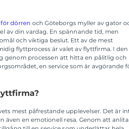
 för dörren
och Göteborgs myller av gator o
 del av din vardag. En spännande tid, men
romål och viktiga beslut. Ett av de mest
dig flyttprocess är valet av flyttfirma. I den
ig genom processen att hitta en pålitlig och
eborgsområdet, en service som är avgörande f
lyttfirma?
livets mest påfrestande upplevelser. Det är in
an även en emotionell resa. Genom att anlita
tillgång till en service som underlättar hela