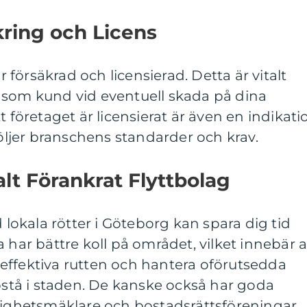
kring och Licens
är försäkrad och licensierad. Detta är vitalt
 som kund vid eventuell skada på dina
t företaget är licensierat är även en indikati
följer branschens standarder och krav.
alt Förankrat Flyttbolag
d lokala rötter i Göteborg kan spara dig tid
 har bättre koll på området, vilket innebär a
effektiva rutten och hantera oförutsedda
tå i staden. De kanske också har goda
tighetsmäklare och bostadsrättsföreningar,