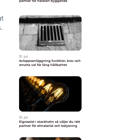
partner för hållbart byggande
gt
.
31. jul
Avloppsanläggning funktion, krav och
smarta val för lång hållbarhet
31. jul
Elgrossist i stockholm så väljer du rätt
partner för elmaterial och belysning