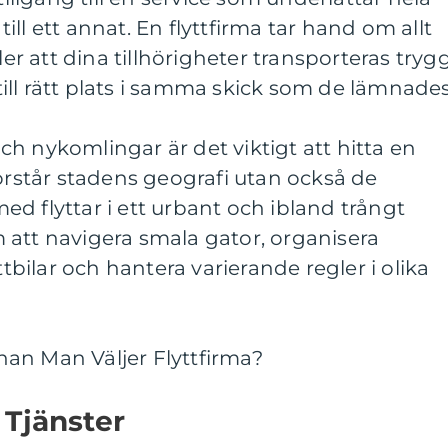
ll ett annat. En flyttfirma tar hand om allt
ler att dina tillhörigheter transporteras tryg
ll rätt plats i samma skick som de lämnades
h nykomlingar är det viktigt att hitta en
förstår stadens geografi utan också de
d flyttar i ett urbant och ibland trångt
 att navigera smala gator, organisera
ttbilar och hantera varierande regler i olika
an Man Väljer Flyttfirma?
 Tjänster