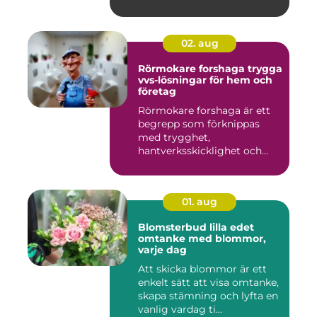
partne...
02. aug
Rörmokare forshaga trygga
vvs-lösningar för hem och
företag
Rörmokare forshaga är ett
begrepp som förknippas
med trygghet,
hantverksskicklighet och
snabba insat...
01. aug
Blomsterbud lilla edet
omtanke med blommor,
varje dag
Att skicka blommor är ett
enkelt sätt att visa omtanke,
skapa stämning och lyfta en
vanlig vardag ti...