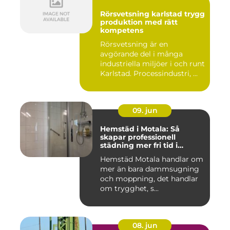
Rörsvetsning karlstad trygg
produktion med rätt
kompetens
Rörsvetsning är en
avgörande del i många
industriella miljöer i och runt
Karlstad. Processindustri, ...
09. jun
Hemstäd i Motala: Så
skapar professionell
städning mer fri tid i
vardagen
Hemstäd Motala handlar om
mer än bara dammsugning
och moppning, det handlar
om trygghet, s...
08. jun