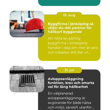
01. aug
Byggfirma i jönköping så
väljer du rätt partner för
hållbart byggande
Att hitta en pålitlig
byggfirma i Jönköping
handlar i dag om mer än pris
och tidsplan. Allt fler vil...
31. jul
Avloppsanläggning
funktion, krav och smarta
val för lång hållbarhet
En välplanerad
avloppsanläggning är
avgörande för både hälsa
och miljö, särskilt utanför