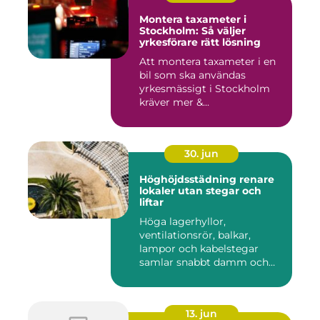
Montera taxameter i
Stockholm: Så väljer
yrkesförare rätt lösning
Att montera taxameter i en
bil som ska användas
yrkesmässigt i Stockholm
kräver mer &...
30. jun
Höghöjdsstädning renare
lokaler utan stegar och
liftar
Höga lagerhyllor,
ventilationsrör, balkar,
lampor och kabelstegar
samlar snabbt damm och
smuts. Ändå...
13. jun