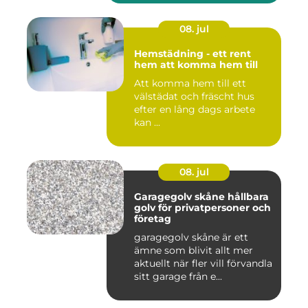
08. jul
Hemstädning - ett rent
hem att komma hem till
Att komma hem till ett
välstädat och fräscht hus
efter en lång dags arbete
kan ...
08. jul
Garagegolv skåne hållbara
golv för privatpersoner och
företag
garagegolv skåne är ett
ämne som blivit allt mer
aktuellt när fler vill förvandla
sitt garage från e...