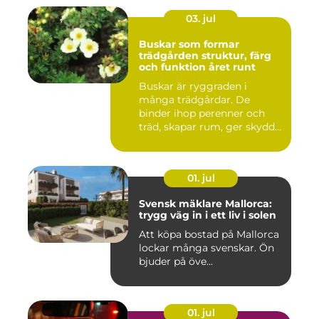
03. jul
Buskar som formar
trädgården struktur, färg
och funktion året runt
Buskar är ryggraden i
många trädgårdar. De
binder ihop perenner och
träd, skapar rum, ger skydd
åt f...
01. jul
Svensk mäklare Mallorca:
trygg väg in i ett liv i solen
Att köpa bostad på Mallorca
lockar många svenskar. Ön
bjuder på öve...
01. jul