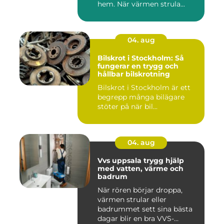
hem. När värmen strula...
04. aug
Bilskrot i Stockholm: Så
fungerar en trygg och
hållbar bilskrotning
Bilskrot i Stockholm är ett
begrepp många bilägare
stöter på när bil...
04. aug
Vvs uppsala trygg hjälp
med vatten, värme och
badrum
När rören börjar droppa,
värmen strular eller
badrummet sett sina bästa
dagar blir en bra VVS-